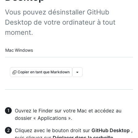
Vous pouvez désinstaller GitHub
Desktop de votre ordinateur à tout
moment.
Platform navigation
Mac
Windows
Copier en tant que Markdown
Ouvrez le Finder sur votre Mac et accédez au
dossier « Applications ».
Cliquez avec le bouton droit sur
GitHub Desktop
,
puis cliquez sur
Déplacer dans la corbeille
.