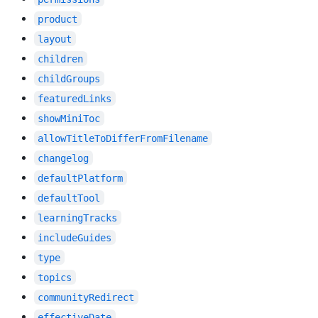
product
layout
children
childGroups
featuredLinks
showMiniToc
allowTitleToDifferFromFilename
changelog
defaultPlatform
defaultTool
learningTracks
includeGuides
type
topics
communityRedirect
effectiveDate