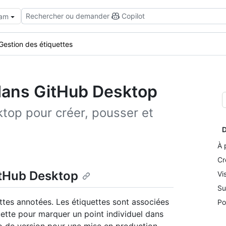
Rechercher ou demander
Copilot
eam
Gestion des étiquettes
 dans GitHub Desktop
top pour créer, pousser et
D
À 
Cr
itHub Desktop
Vi
Su
tes annotées. Les étiquettes sont associées
Po
ette pour marquer un point individuel dans