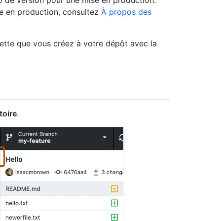
o de version pour une mise en production.
se en production, consultez
À propos des
uette que vous créez à votre dépôt avec la
toire
.