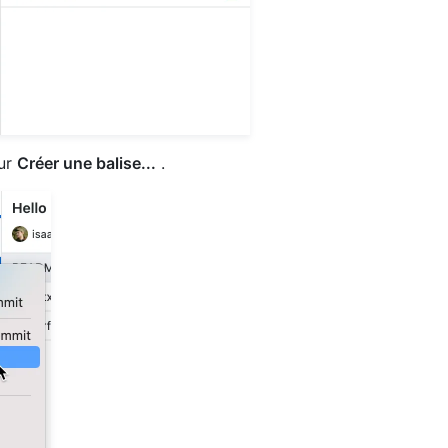
sur
Créer une balise...
.