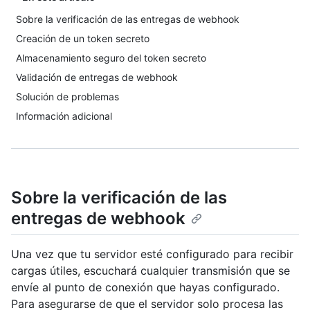
Sobre la verificación de las entregas de webhook
Creación de un token secreto
Almacenamiento seguro del token secreto
Validación de entregas de webhook
Solución de problemas
Información adicional
Sobre la verificación de las
entregas de webhook
Una vez que tu servidor esté configurado para recibir
cargas útiles, escuchará cualquier transmisión que se
envíe al punto de conexión que hayas configurado.
Para asegurarse de que el servidor solo procesa las