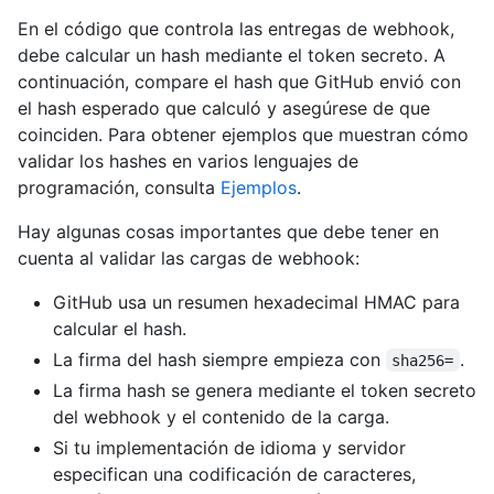
En el código que controla las entregas de webhook,
debe calcular un hash mediante el token secreto. A
continuación, compare el hash que GitHub envió con
el hash esperado que calculó y asegúrese de que
coinciden. Para obtener ejemplos que muestran cómo
validar los hashes en varios lenguajes de
programación, consulta
Ejemplos
.
Hay algunas cosas importantes que debe tener en
cuenta al validar las cargas de webhook:
GitHub usa un resumen hexadecimal HMAC para
calcular el hash.
La firma del hash siempre empieza con
.
sha256=
La firma hash se genera mediante el token secreto
del webhook y el contenido de la carga.
Si tu implementación de idioma y servidor
especifican una codificación de caracteres,