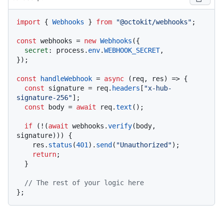
import
 { 
Webhooks
 } 
from
"@octokit/webhooks"
;

const
 webhooks = 
new
Webhooks
({

secret
: process.
env
.
WEBHOOK_SECRET
,

});

const
handleWebhook
 = 
async
 (
req, res
) => {

const
 signature = req.
headers
[
"x-hub-
signature-256"
];

const
 body = 
await
 req.
text
();

if
 (!(
await
 webhooks.
verify
(body, 
signature))) {

    res.
status
(
401
).
send
(
"Unauthorized"
);

return
;

  }

// The rest of your logic here