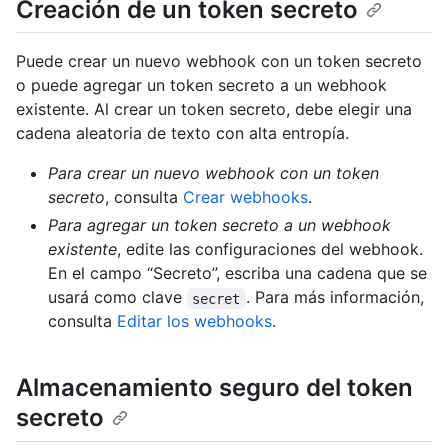
Creación de un token secreto
Puede crear un nuevo webhook con un token secreto
o puede agregar un token secreto a un webhook
existente. Al crear un token secreto, debe elegir una
cadena aleatoria de texto con alta entropía.
Para crear un nuevo webhook con un token
secreto
, consulta
Crear webhooks
.
Para agregar un token secreto a un webhook
existente
, edite las configuraciones del webhook.
En el campo “Secreto”, escriba una cadena que se
usará como clave
. Para más información,
secret
consulta
Editar los webhooks
.
Almacenamiento seguro del token
secreto