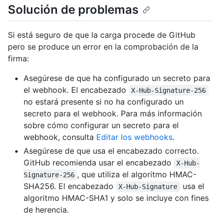
Solución de problemas
Si está seguro de que la carga procede de GitHub
pero se produce un error en la comprobación de la
firma:
Asegúrese de que ha configurado un secreto para
el webhook. El encabezado
X-Hub-Signature-256
no estará presente si no ha configurado un
secreto para el webhook. Para más información
sobre cómo configurar un secreto para el
webhook, consulta
Editar los webhooks
.
Asegúrese de que usa el encabezado correcto.
GitHub recomienda usar el encabezado
X-Hub-
, que utiliza el algoritmo HMAC-
Signature-256
SHA256. El encabezado
usa el
X-Hub-Signature
algoritmo HMAC-SHA1 y solo se incluye con fines
de herencia.