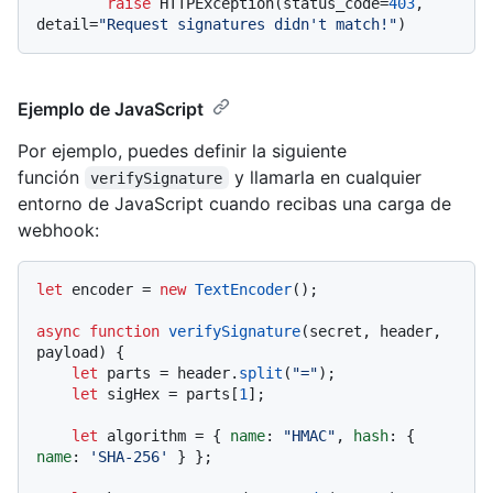
raise
 HTTPException(status_code=
403
, 
detail=
"Request signatures didn't match!"
Ejemplo de JavaScript
Por ejemplo, puedes definir la siguiente
función
y llamarla en cualquier
verifySignature
entorno de JavaScript cuando recibas una carga de
webhook:
let
 encoder = 
new
TextEncoder
();

async
function
verifySignature
(
secret, header, 
payload
) {

let
 parts = header.
split
(
"="
);

let
 sigHex = parts[
1
];

let
 algorithm = { 
name
: 
"HMAC"
, 
hash
: { 
name
: 
'SHA-256'
 } };
