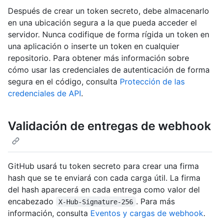
Después de crear un token secreto, debe almacenarlo
en una ubicación segura a la que pueda acceder el
servidor. Nunca codifique de forma rígida un token en
una aplicación o inserte un token en cualquier
repositorio. Para obtener más información sobre
cómo usar las credenciales de autenticación de forma
segura en el código, consulta
Protección de las
credenciales de API
.
Validación de entregas de webhook
GitHub usará tu token secreto para crear una firma
hash que se te enviará con cada carga útil. La firma
del hash aparecerá en cada entrega como valor del
encabezado
. Para más
X-Hub-Signature-256
información, consulta
Eventos y cargas de webhook
.