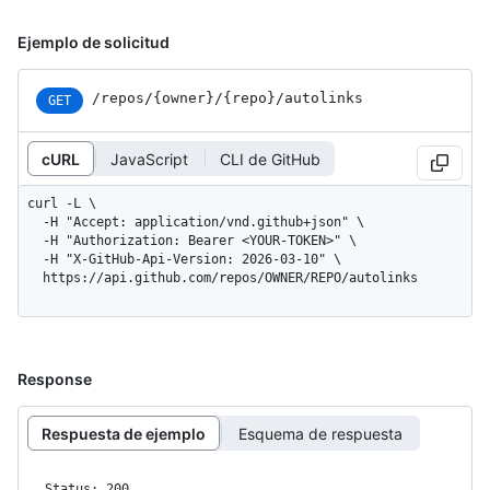
Ejemplo de solicitud
/repos
/{owner}
/{repo}
/autolinks
GET
cURL
JavaScript
CLI de GitHub
curl -L \

  -H "Accept: application/vnd.github+json" \

  -H "Authorization: Bearer <YOUR-TOKEN>" \

  -H "X-GitHub-Api-Version: 2026-03-10" \

  https://api.github.com/repos/OWNER/REPO/autolinks
Response
Respuesta de ejemplo
Esquema de respuesta
Status: 200