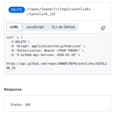
/repos
/{owner}
/{repo}
/autolinks
DELETE
/{autolink_
id}
cURL
JavaScript
CLI de GitHub
curl -L \

  -X DELETE \

  -H "Accept: application/vnd.github+json" \

  -H "Authorization: Bearer <YOUR-TOKEN>" \

  -H "X-GitHub-Api-Version: 2026-03-10" \

https://api.github.com/repos/OWNER/REPO/autolinks/AUTOLI
NK_ID
Response
Status: 204