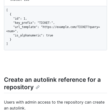
[

  {

    "id": 1,

    "key_prefix": "TICKET-",

    "url_template": "https://example.com/TICKET?query=
<num>",

    "is_alphanumeric": true

  }

]
Create an autolink reference for a
repository
Users with admin access to the repository can create
an autolink.