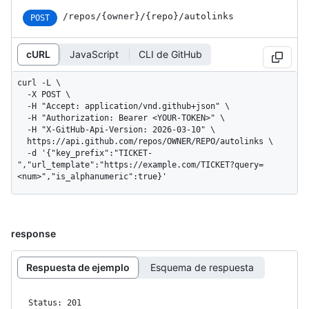
/repos
/{owner}
/{repo}
/autolinks
POST
cURL
JavaScript
CLI de GitHub
curl -L \

  -X POST \

  -H "Accept: application/vnd.github+json" \

  -H "Authorization: Bearer <YOUR-TOKEN>" \

  -H "X-GitHub-Api-Version: 2026-03-10" \

  https://api.github.com/repos/OWNER/REPO/autolinks \

  -d '{"key_prefix":"TICKET-
","url_template":"https://example.com/TICKET?query=
<num>","is_alphanumeric":true}'
response
Respuesta de ejemplo
Esquema de respuesta
Status: 201