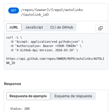
/repos
/{owner}
/{repo}
/autolinks
GET
/{autolink_
id}
cURL
JavaScript
CLI de GitHub
curl -L \

  -H "Accept: application/vnd.github+json" \

  -H "Authorization: Bearer <YOUR-TOKEN>" \

  -H "X-GitHub-Api-Version: 2026-03-10" \

https://api.github.com/repos/OWNER/REPO/autolinks/AUTOLI
NK_ID
Response
Respuesta de ejemplo
Esquema de respuesta
Status: 200