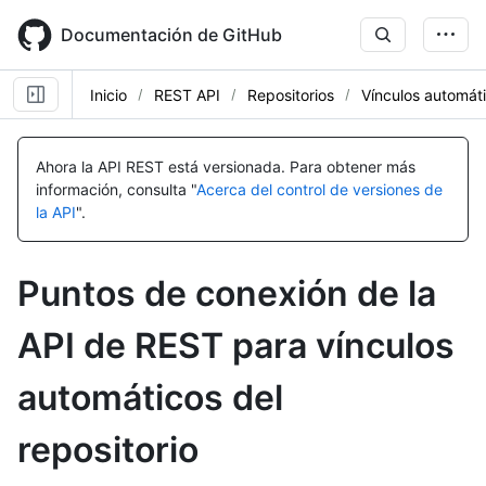
Skip
to
Documentación de GitHub
main
content
Inicio
REST API
Repositorios
Vínculos automát
Nombre,
Nombre,
Nombre,
Nombre,
Nombre,
Nombre,
Nombre,
Nombre,
Nombre,
Tipo,
Tipo,
Tipo,
Tipo,
Tipo,
Tipo,
Tipo,
Tipo,
Tipo,
Ahora la API REST está versionada.
Para obtener más
Descripción
Descripción
Descripción
Descripción
Descripción
Descripción
Descripción
Descripción
Descripción
información, consulta "
Acerca del control de versiones de
la API
".
Puntos de conexión de la
API de REST para vínculos
automáticos del
repositorio