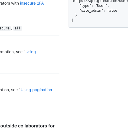
"https://api.github.com/user
rators with
insecure 2FA
    "type": "User",

    "site_admin": false

  }

]
,
ecure
all
rmation, see "
Using
ation, see "
Using pagination
outside collaborators for