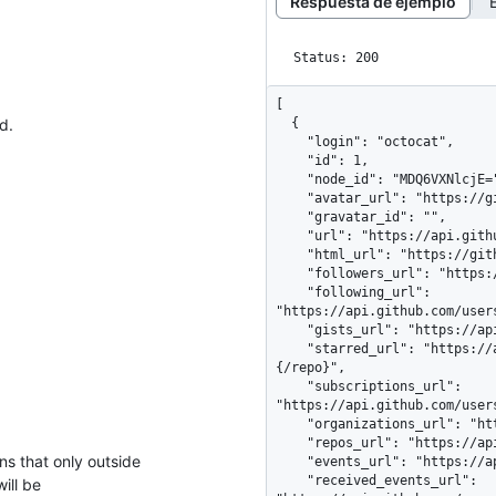
Respuesta de ejemplo
Status: 200
[

d.
  {

    "login": "octocat",

    "id": 1,

    "node_id": "MDQ6VXNlcjE=",

    "avatar_url": "https://github.com/images/error/octocat_happy.gif",

    "gravatar_id": "",

    "url": "https://api.github.com/users/octocat",

    "html_url": "https://github.com/octocat",

    "followers_url": "https://api.github.com/users/octocat/followers",

    "following_url": 
"https://api.github.com/user
    "gists_url": "https://api.github.com/users/octocat/gists{/gist_id}",

    "starred_url": "https://api.github.com/users/octocat/starred{/owner}
{/repo}",

    "subscriptions_url": 
"https://api.github.com/user
    "organizations_url": "https://api.github.com/users/octocat/orgs",

    "repos_url": "https://api.github.com/users/octocat/repos",

s that only outside
    "events_url": "https://api.github.com/users/octocat/events{/privacy}",

    "received_events_url": 
ill be