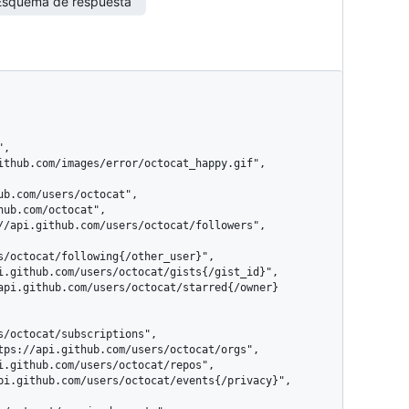
Esquema de respuesta
s/octocat/following{/other_user}",

s/octocat/subscriptions",
