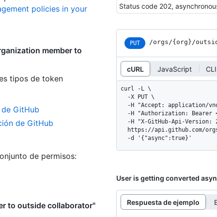
gement policies in your
/orgs
/{org}
/outsi
PUT
rganization member to
cURL
JavaScript
CLI
es tipos de token
curl -L \

  -X PUT \

  -H "Accept: application/vnd.github+json" \

n de GitHub
  -H "Authorization: Bearer <YOUR-TOKEN>" \

ación de GitHub
  -H "X-GitHub-Api-Version: 2026-03-10" \

  https://api.github.com/orgs/ORG/outside_collaborators/USERNAME \

  -d '{"async":true}'
conjunto de permisos:
User is getting converted as
Respuesta de ejemplo
 to outside collaborator"