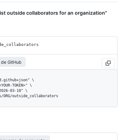
st outside collaborators for an organization"
de_
collaborators
 de GitHub
gs/ORG/outside_collaborators