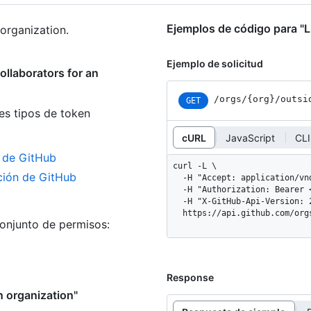
Ejemplos de código para "Li
 organization.
Ejemplo de solicitud
ollaborators for an
/orgs
/{org}
/outsi
GET
es tipos de token
cURL
JavaScript
CLI
n de GitHub
curl -L \

ación de GitHub
  -H "Accept: application/vnd.github+json" \

  -H "Authorization: Bearer <YOUR-TOKEN>" \

  -H "X-GitHub-Api-Version: 2026-03-10" \

  https://api.github.com/or
conjunto de permisos:
Response
n organization"