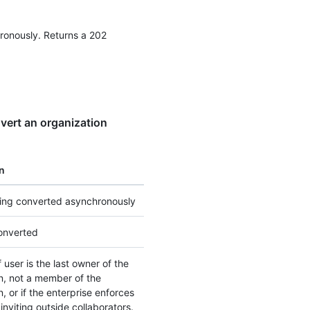
hronously. Returns a 202
ert an organization
n
ting converted asynchronously
onverted
 user is the last owner of the
n, not a member of the
, or if the enterprise enforces
 inviting outside collaborators.