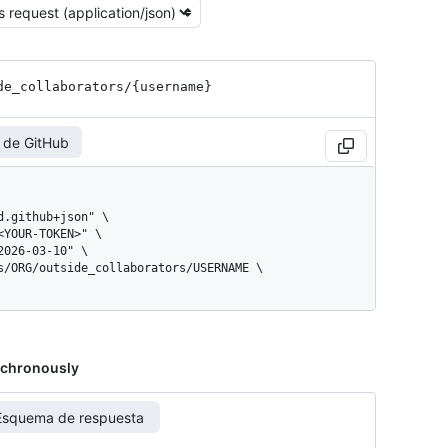
de_
collaborators
/{username}
 de GitHub
ynchronously
Esquema de respuesta