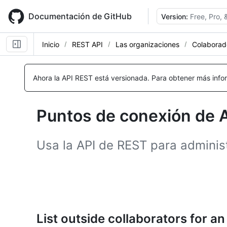
Skip
to
Documentación de GitHub
Version:
Free, Pro,
main
content
Inicio
REST API
Las organizaciones
Colaborad
Nombre,
Nombre,
Nombre,
Nombre,
Nombre,
Nombre,
Nombre,
Nombre,
Tipo,
Tipo,
Tipo,
Tipo,
Tipo,
Tipo,
Tipo,
Tipo,
Ahora la API REST está versionada.
Para obtener más infor
Descripción
Descripción
Descripción
Descripción
Descripción
Descripción
Descripción
Descripción
Puntos de conexión de 
Usa la API de REST para adminis
List outside collaborators for an