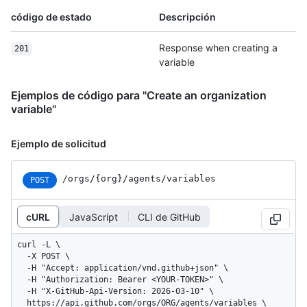
código de estado
Descripción
Response when creating a
201
variable
Ejemplos de código para "Create an organization
variable"
Ejemplo de solicitud
/orgs
/{org}
/agents
/variables
POST
cURL
JavaScript
CLI de GitHub
curl -L \

  -X POST \

  -H "Accept: application/vnd.github+json" \

  -H "Authorization: Bearer <YOUR-TOKEN>" \

  -H "X-GitHub-Api-Version: 2026-03-10" \

  https://api.github.com/orgs/ORG/agents/variables \
