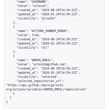
      "name": "USERNAME",

      "value": "octocat",

      "created_at": "2019-08-10T14:59:22Z",

      "updated_at": "2020-01-10T14:59:22Z",

      "visibility": "private"

    },

    {

      "name": "ACTIONS_RUNNER_DEBUG",

      "value": true,

      "created_at": "2019-08-10T14:59:22Z",

      "updated_at": "2020-01-10T14:59:22Z",

      "visibility": "all"

    },

    {

      "name": "ADMIN_EMAIL",

      "value": "octocat@github.com",

      "created_at": "2019-08-10T14:59:22Z",

      "updated_at": "2020-01-10T14:59:22Z",

      "visibility": "selected",

      "selected_repositories_url": 
"https://api.github.com/orgs/octo-
org/actions/variables/ADMIN_EMAIL/repositories"

    }

  ]

}