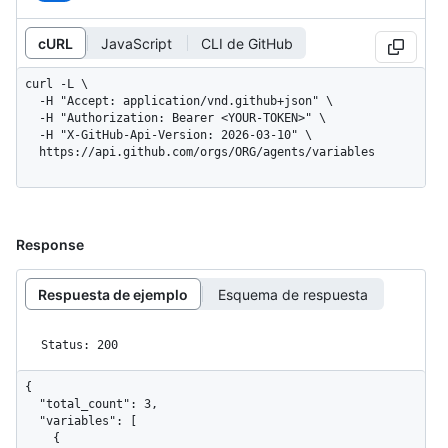
cURL
JavaScript
CLI de GitHub
curl -L \

  -H "Accept: application/vnd.github+json" \

  -H "Authorization: Bearer <YOUR-TOKEN>" \

  -H "X-GitHub-Api-Version: 2026-03-10" \

  https://api.github.com/orgs/ORG/agents/variables
Response
Respuesta de ejemplo
Esquema de respuesta
Status: 200
{

  "total_count": 3,

  "variables": [

    {
