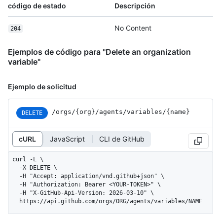
código de estado
Descripción
No Content
204
Ejemplos de código para "Delete an organization
variable"
Ejemplo de solicitud
/orgs
/{org}
/agents
/variables
/{name}
DELETE
cURL
JavaScript
CLI de GitHub
curl -L \

  -X DELETE \

  -H "Accept: application/vnd.github+json" \

  -H "Authorization: Bearer <YOUR-TOKEN>" \

  -H "X-GitHub-Api-Version: 2026-03-10" \

  https://api.github.com/orgs/ORG/agents/variables/NAME