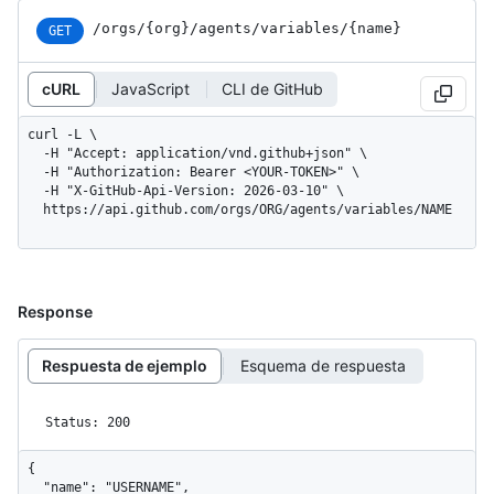
/orgs
/{org}
/agents
/variables
/{name}
GET
cURL
JavaScript
CLI de GitHub
curl -L \

  -H "Accept: application/vnd.github+json" \

  -H "Authorization: Bearer <YOUR-TOKEN>" \

  -H "X-GitHub-Api-Version: 2026-03-10" \

  https://api.github.com/orgs/ORG/agents/variables/NAME
Response
Respuesta de ejemplo
Esquema de respuesta
Status: 200
{

  "name": "USERNAME",
