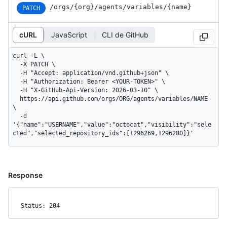
/orgs
/{org}
/agents
/variables
/{name}
PATCH
cURL
JavaScript
CLI de GitHub
curl -L \

  -X PATCH \

  -H "Accept: application/vnd.github+json" \

  -H "Authorization: Bearer <YOUR-TOKEN>" \

  -H "X-GitHub-Api-Version: 2026-03-10" \

  https://api.github.com/orgs/ORG/agents/variables/NAME 
\

  -d 
'{"name":"USERNAME","value":"octocat","visibility":"sele
cted","selected_repository_ids":[1296269,1296280]}'
Response
Status: 204