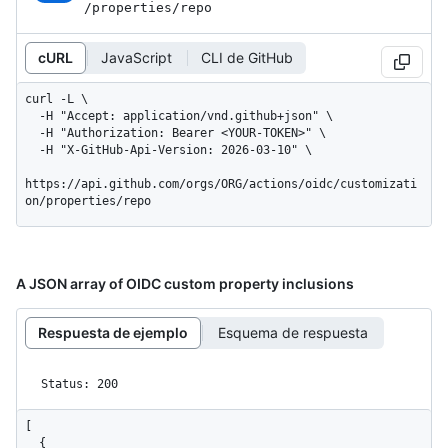
/properties
/repo
cURL
JavaScript
CLI de GitHub
curl -L \

  -H "Accept: application/vnd.github+json" \

  -H "Authorization: Bearer <YOUR-TOKEN>" \

  -H "X-GitHub-Api-Version: 2026-03-10" \

https://api.github.com/orgs/ORG/actions/oidc/customizati
on/properties/repo
A JSON array of OIDC custom property inclusions
Respuesta de ejemplo
Esquema de respuesta
Status: 200
[

  {
