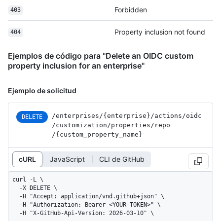
Forbidden
403
Property inclusion not found
404
Ejemplos de código para "Delete an OIDC custom
property inclusion for an enterprise"
Ejemplo de solicitud
/enterprises
/{enterprise}
/actions
/oidc
DELETE
/customization
/properties
/repo
/{custom_
property_
name}
cURL
JavaScript
CLI de GitHub
curl -L \

  -X DELETE \

  -H "Accept: application/vnd.github+json" \

  -H "Authorization: Bearer <YOUR-TOKEN>" \

  -H "X-GitHub-Api-Version: 2026-03-10" \
