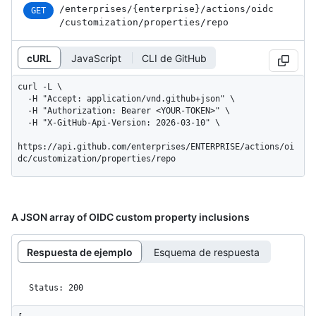
/enterprises
/{enterprise}
/actions
/oidc
GET
/customization
/properties
/repo
cURL
JavaScript
CLI de GitHub
curl -L \

  -H "Accept: application/vnd.github+json" \

  -H "Authorization: Bearer <YOUR-TOKEN>" \

  -H "X-GitHub-Api-Version: 2026-03-10" \

https://api.github.com/enterprises/ENTERPRISE/actions/oi
dc/customization/properties/repo
A JSON array of OIDC custom property inclusions
Respuesta de ejemplo
Esquema de respuesta
Status: 200