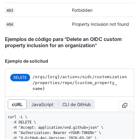
Forbidden
403
Property inclusion not found
404
Ejemplos de código para "Delete an OIDC custom
property inclusion for an organization"
Ejemplo de solicitud
/orgs
/{org}
/actions
/oidc
/customization
DELETE
/properties
/repo
/{custom_
property_
name}
cURL
JavaScript
CLI de GitHub
curl -L \

  -X DELETE \

  -H "Accept: application/vnd.github+json" \

  -H "Authorization: Bearer <YOUR-TOKEN>" \

  -H "X-GitHub-Api-Version: 2026-03-10" \
