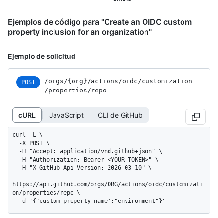
Ejemplos de código para "Create an OIDC custom
property inclusion for an organization"
Ejemplo de solicitud
/orgs
/{org}
/actions
/oidc
/customization
POST
/properties
/repo
cURL
JavaScript
CLI de GitHub
curl -L \

  -X POST \

  -H "Accept: application/vnd.github+json" \

  -H "Authorization: Bearer <YOUR-TOKEN>" \

  -H "X-GitHub-Api-Version: 2026-03-10" \

https://api.github.com/orgs/ORG/actions/oidc/customizati
on/properties/repo \

  -d '{"custom_property_name":"environment"}'