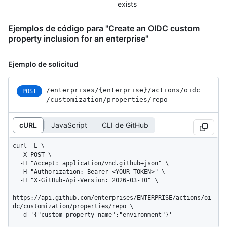
exists
Ejemplos de código para "Create an OIDC custom
property inclusion for an enterprise"
Ejemplo de solicitud
/enterprises
/{enterprise}
/actions
/oidc
POST
/customization
/properties
/repo
cURL
JavaScript
CLI de GitHub
curl -L \

  -X POST \

  -H "Accept: application/vnd.github+json" \

  -H "Authorization: Bearer <YOUR-TOKEN>" \

  -H "X-GitHub-Api-Version: 2026-03-10" \

https://api.github.com/enterprises/ENTERPRISE/actions/oi
dc/customization/properties/repo \

  -d '{"custom_property_name":"environment"}'