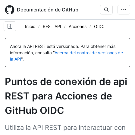
Skip
to
Documentación de GitHub
main
content
Inicio
REST API
Acciones
OIDC
Nombre,
Nombre,
Nombre,
Nombre,
Nombre,
Nombre,
Nombre,
Nombre,
Nombre,
Nombre,
Nombre,
Nombre,
Nombre,
Nombre,
Nombre,
Nombre,
Nombre,
Nombre,
Nombre,
Nombre,
Nombre,
Nombre,
Nombre,
Nombre,
Tipo,
Tipo,
Tipo,
Tipo,
Tipo,
Tipo,
Tipo,
Tipo,
Tipo,
Tipo,
Tipo,
Tipo,
Tipo,
Tipo,
Tipo,
Tipo,
Tipo,
Tipo,
Tipo,
Tipo,
Tipo,
Tipo,
Tipo,
Tipo,
Ahora la API REST está versionada.
Para obtener más
Descripción
Descripción
Descripción
Descripción
Descripción
Descripción
Descripción
Descripción
Descripción
Descripción
Descripción
Descripción
Descripción
Descripción
Descripción
Descripción
Descripción
Descripción
Descripción
Descripción
Descripción
Descripción
Descripción
Descripción
información, consulta "
Acerca del control de versiones de
la API
".
Puntos de conexión de api
REST para Acciones de
GitHub OIDC
Utiliza la API REST para interactuar con