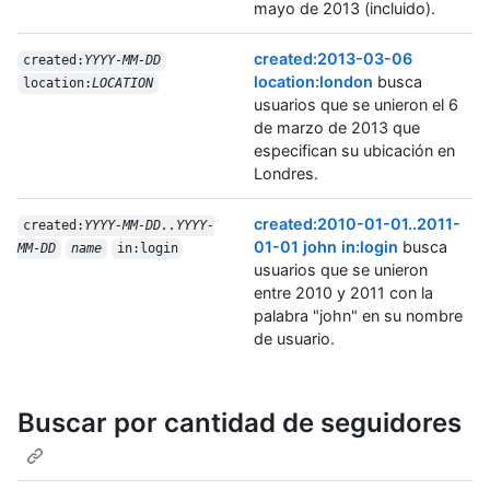
mayo de 2013 (incluido).
created:2013-03-06
created:
YYYY-MM-DD
location:london
busca
location:
LOCATION
usuarios que se unieron el 6
de marzo de 2013 que
especifican su ubicación en
Londres.
created:2010-01-01..2011-
created:
YYYY-MM-DD..YYYY-
01-01 john in:login
busca
MM-DD
name
in:login
usuarios que se unieron
entre 2010 y 2011 con la
palabra "john" en su nombre
de usuario.
Buscar por cantidad de seguidores