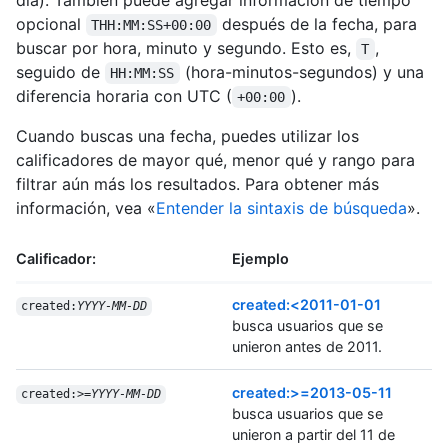
día). También puede agregar información de tiempo
opcional
después de la fecha, para
THH:MM:SS+00:00
buscar por hora, minuto y segundo. Esto es,
,
T
seguido de
(hora-minutos-segundos) y una
HH:MM:SS
diferencia horaria con UTC (
).
+00:00
Cuando buscas una fecha, puedes utilizar los
calificadores de mayor qué, menor qué y rango para
filtrar aún más los resultados. Para obtener más
información, vea «
Entender la sintaxis de búsqueda
».
Calificador:
Ejemplo
created:<2011-01-01
created:
YYYY-MM-DD
busca usuarios que se
unieron antes de 2011.
created:>=2013-05-11
created:>=
YYYY-MM-DD
busca usuarios que se
unieron a partir del 11 de