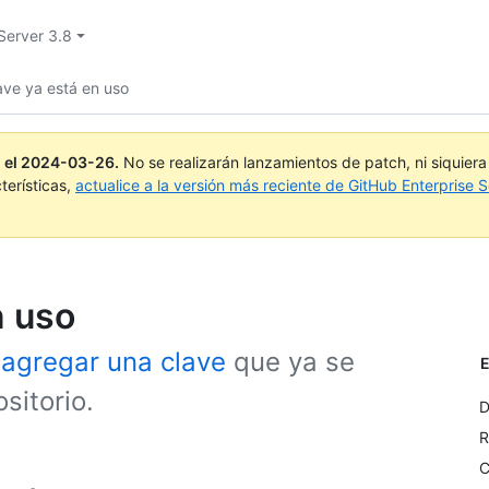
Server 3.8
lave ya está en uso
 el
2024-03-26
.
No se realizarán lanzamientos de patch, ni siquier
terísticas,
actualice a la versión más reciente de GitHub Enterprise S
n uso
r
agregar una clave
que ya se
E
sitorio.
D
R
C