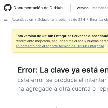
Skip
to
Documentación de GitHub
Version: 
Enterprise 
main
content
Autenticación
/
Solucionar problemas de SSH
/
Error: La c
Esta versión de GitHub Enterprise Server se discontinuó
rendimiento mejorado, seguridad mejorada y nuevas carac
en contacto con el soporte técnico de GitHub Enterprise
.
Error: La clave ya está e
Este error se produce al intenta
ha agregado a otra cuenta o repo