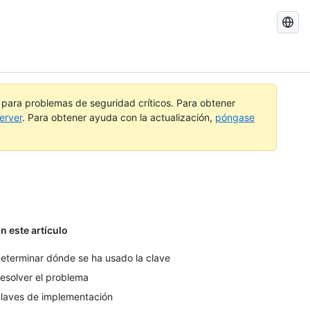
Buscar
GitHub
Docs
a para problemas de seguridad críticos. Para obtener
erver
. Para obtener ayuda con la actualización,
póngase
n este artículo
eterminar dónde se ha usado la clave
esolver el problema
laves de implementación