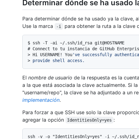
Determinar dónde se ha usado l
Para determinar dónde se ha usado ya la clave, 
Use la marca
para obtener la ruta a la clave
-i
$ 
ssh -T -ai ~/.ssh/id_rsa git@HOSTNAME
# 
Connect to tu instancia de GitHub Enterpri
> 
Hi USERNAME! You
've successfully authentic
> 
provide shell access.
El
nombre de usuario
de la respuesta es la cuenta
a la que está asociada la clave actualmente. Si la
"username/repo", la clave se ha adjuntado a un 
implementación
.
Para forzar a que SSH use solo la clave proporc
agregar la opción
:
IdentitiesOnly=yes