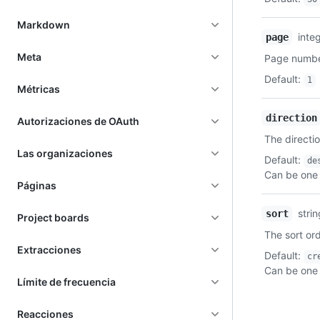
Markdown
inte
page
Meta
Page number
Default
:
1
Métricas
direction
Autorizaciones de OAuth
The directio
Las organizaciones
Default
:
de
Can be one 
Páginas
stri
sort
Project boards
The sort ord
Extracciones
Default
:
cr
Can be one 
Límite de frecuencia
Reacciones