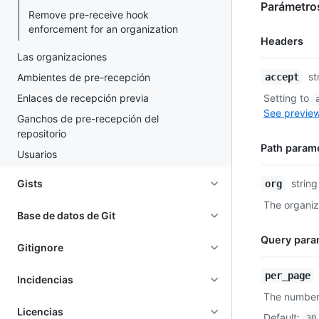
Parámetro
Remove pre-receive hook
enforcement for an organization
Headers
Las organizaciones
Name,
st
Ambientes de pre-recepción
accept
Type,
Enlaces de recepción previa
Setting to
Description
See preview
Ganchos de pre-recepción del
repositorio
Path param
Usuarios
Name,
Gists
string
org
Type,
The organiz
Description
Base de datos de Git
Query para
Gitignore
Name,
per_page
Incidencias
Type,
The number 
Description
Licencias
Default
:
30