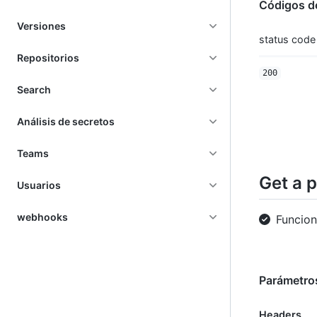
Códigos d
Versiones
status code
Repositorios
200
Search
Análisis de secretos
Teams
Get a 
Usuarios
webhooks
Funcio
Parámetro
Headers