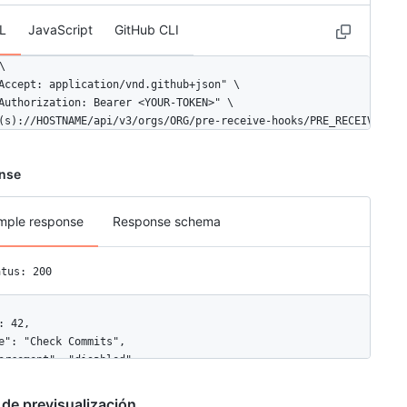
L
JavaScript
GitHub CLI


Accept: application/vnd.github+json" \

Authorization: Bearer <YOUR-TOKEN>" \

(s)://HOSTNAME/api/v3/orgs/ORG/pre-receive-hooks/PRE_RECEIVE_HOO
nse
mple response
Response schema
atus: 200
: 42,

e": "Check Commits",

orcement": "disabled",

figuration_url": "https://github.example.com/api/v3/admin/pre-rec
ow_downstream_configuration": true

 de previsualización