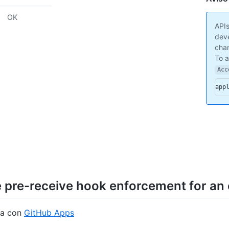
}
OK
APIs
deve
chan
To 
Acc
app
 pre-receive hook enforcement for an 
na con
GitHub Apps