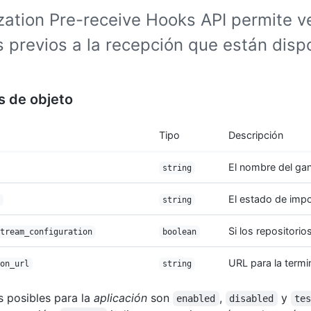
ation Pre-receive Hooks API permite ve
 previos a la recepción que están disp
s de objeto
Tipo
Descripción
El nombre del ga
string
El estado de impo
string
Si los repositorio
tream_configuration
boolean
URL para la termi
on_url
string
s posibles para la
aplicación
son
,
y
enabled
disabled
te