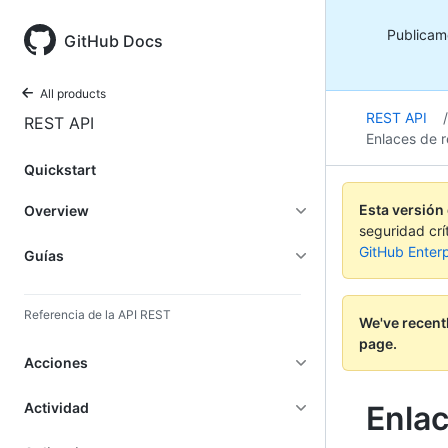
Publicamo
GitHub Docs
All products
REST API
/
REST API
Enlaces de r
Quickstart
Esta versión
Overview
seguridad crí
GitHub Enterp
Guías
Referencia de la API REST
We've recent
page.
Acciones
Actividad
Enlac