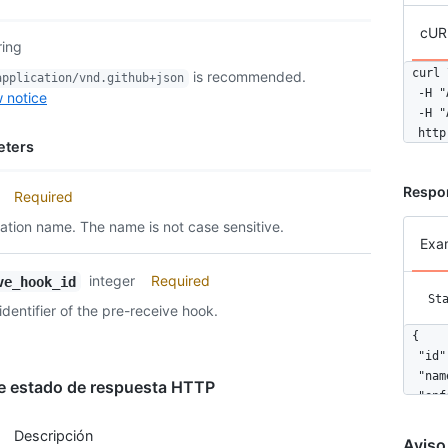
cUR
ring
curl \
is recommended.
application/vnd.github+json
  -H "
 notice
  -H "
  http
eters
Respo
Required
ation name. The name is not case sensitive.
Exa
integer
Required
ve_hook_id
St
dentifier of the pre-receive hook.
{

  "id"
  "nam
e estado de respuesta HTTP
  "enf
  "con
Descripción
  "all
Aviso