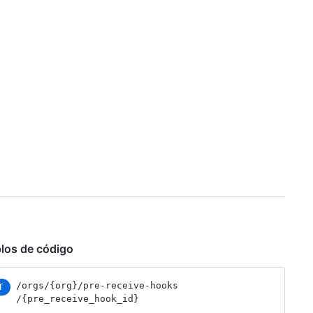
los de código
/orgs
/{org}
/pre-receive-hooks
T
/{pre_receive_hook_id}