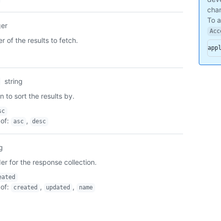
chan
To 
ger
Acc
 of the results to fetch.
app
string
n to sort the results by.
sc
of
:
,
asc
desc
ng
er for the response collection.
eated
of
:
,
,
created
updated
name