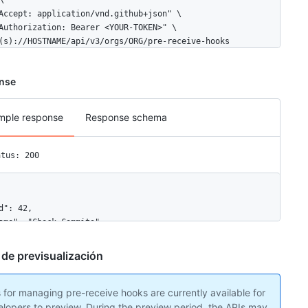


Accept: application/vnd.github+json" \

Authorization: Bearer <YOUR-TOKEN>" \

(s)://HOSTNAME/api/v3/orgs/ORG/pre-receive-hooks
nse
mple response
Response schema
atus: 200
d": 42,

ame": "Check Commits",

nforcement": "disabled",

onfiguration_url": "https://github.example.com/api/v3/admin/pre-r
 de previsualización
llow_downstream_configuration": true

 for managing pre-receive hooks are currently available for
lopers to preview. During the preview period, the APIs may