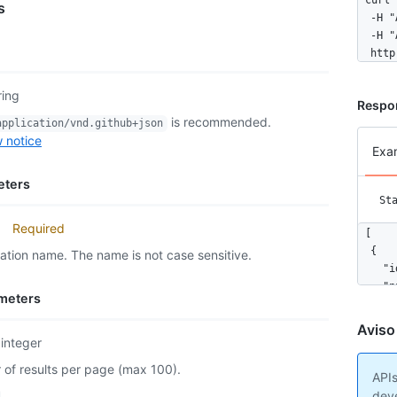
curl \
s
  -H "
  -H "
  http
ring
Respo
is recommended.
application/vnd.github+json
 notice
Exa
eters
St
Required
[

  {

ation name. The name is not case sensitive.
    "i
    "n
meters
    "e
    "c
Aviso
    "a
integer
  }

of results per page (max 100).
]
APIs
deve