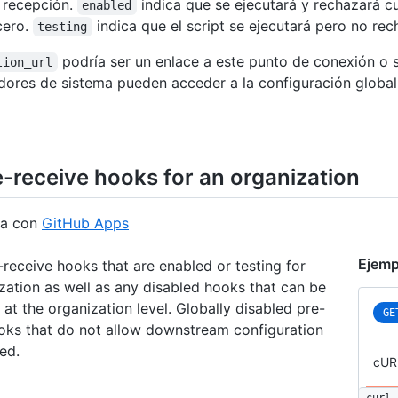
a recepción.
indica que se ejecutará y rechazará c
enabled
cero.
indica que el script se ejecutará pero no rec
testing
podría ser un enlace a este punto de conexión o se
tion_url
dores de sistema pueden acceder a la configuración global
e-receive hooks for an organization
na con
GitHub Apps
Ejemp
e-receive hooks that are enabled or testing for
ization as well as any disabled hooks that can be
 at the organization level. Globally disabled pre-
GE
oks that do not allow downstream configuration
ted.
cUR