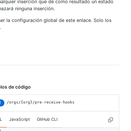
ualquier inserción que dé como resultado un estado
hazará ninguna inserción.
r la configuración global de este enlace. Solo los
.
los de código
/orgs
/{org}
/pre-receive-hooks
T
L
JavaScript
GitHub CLI