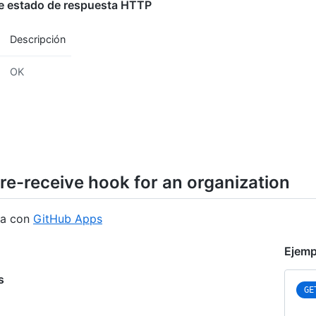
e estado de respuesta HTTP
Descripción
OK
pre-receive hook for an organization
na con
GitHub Apps
Ejemp
s
GE