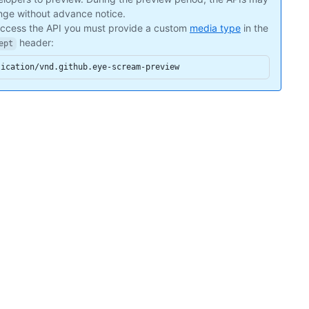
ge without advance notice.
access the API you must provide a custom
media type
in the
header:
ept
lication/vnd.github.eye-scream-preview