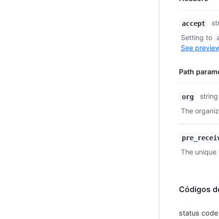
Name,
st
accept
Type,
Setting to
Description
See preview
Path param
Name,
string
org
Type,
The organiz
Description
pre_recei
The unique i
Códigos d
status code