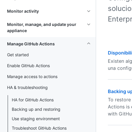
soluci
Monitor activity
Enterpr
Monitor, manage, and update your
appliance
Manage GitHub Actions
Disponibil
Get started
Existen al
Enable GitHub Actions
una config
Manage access to actions
HA & troubleshooting
Backing up
To restore
HA for GitHub Actions
Actions is
Backing up and restoring
with GitHu
Use staging environment
Troubleshoot GitHub Actions