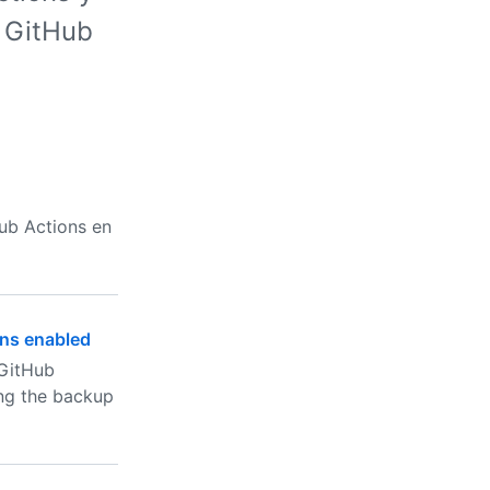
n GitHub
Hub Actions en
ons enabled
 GitHub
ing the backup