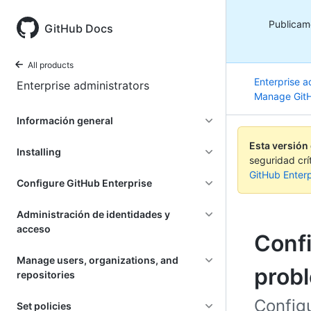
Publicamo
GitHub Docs
All products
Enterprise a
Enterprise administrators
Manage GitH
Información general
Esta versión
Installing
seguridad crí
GitHub Enterp
Configure GitHub Enterprise
Administración de identidades y
acceso
Confi
Manage users, organizations, and
prob
repositories
Configu
Set policies