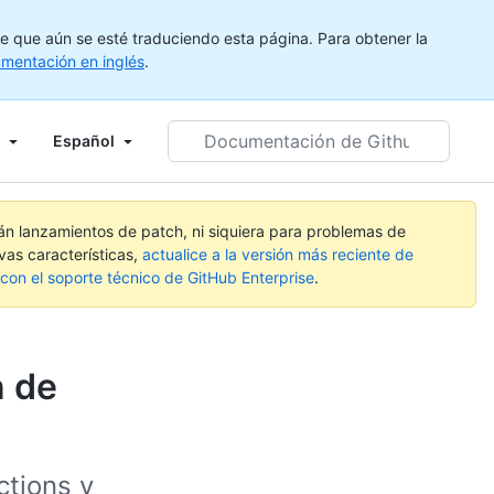
e que aún se esté traduciendo esta página. Para obtener la
mentación en inglés
.
Documentación
Español
de
Github
de
búsqueda
rán lanzamientos de patch, ni siquiera para problemas de
vas características,
actualice a la versión más reciente de
on el soporte técnico de GitHub Enterprise
.
n de
ctions y