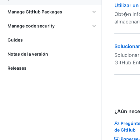
Utilizar u
Manage GitHub Packages
Obt�n info
almacenami
Manage code security
Guides
Solucionar
Notas de la versión
Solucionar
GitHub Ent
Releases
¿Aún nece
Pregúnte
de GitHub
Ponerse 