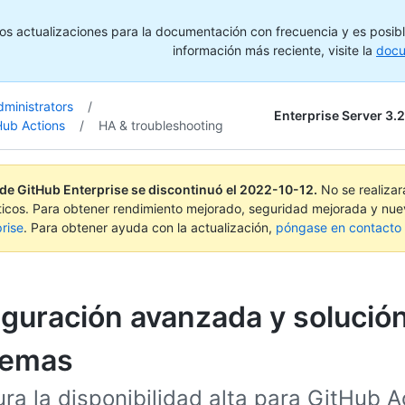
s actualizaciones para la documentación con frecuencia y es posibl
información más reciente, visite la
docu
dministrators
/
Enterprise Server 3.2
ub Actions
/
HA & troubleshooting
 de GitHub Enterprise se discontinuó el
2022-10-12
.
No se realiza
ticos. Para obtener rendimiento mejorado, seguridad mejorada y nue
rise
. Para obtener ayuda con la actualización,
póngase en contacto c
guración avanzada y solució
lemas
ra la disponibilidad alta para GitHub A