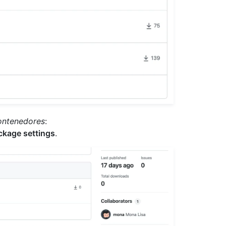
contenedores
:
kage settings
.