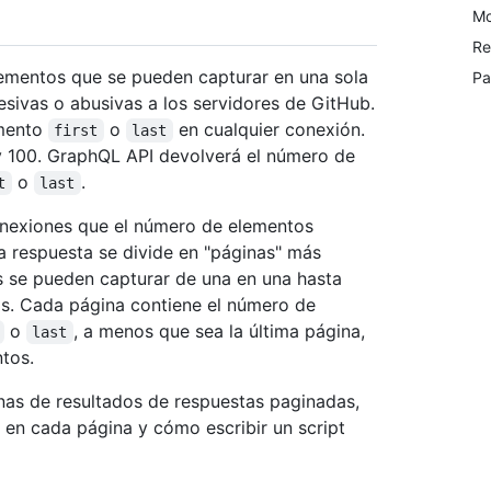
Mo
Re
lementos que se pueden capturar en una sola
Pa
cesivas o abusivas a los servidores de GitHub.
umento
o
en cualquier conexión.
first
last
 y 100. GraphQL API devolverá el número de
o
.
t
last
conexiones que el número de elementos
la respuesta se divide en "páginas" más
 se pueden capturar de una en una hasta
s. Cada página contiene el número de
o
, a menos que sea la última página,
last
tos.
nas de resultados de respuestas paginadas,
en cada página y cómo escribir un script