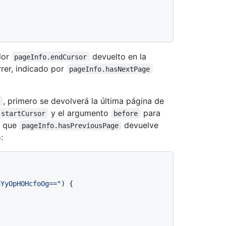
lor
devuelto en la
pageInfo.endCursor
rer, indicado por
pageInfo.hasNextPage
, primero se devolverá la última página de
t
y el argumento
para
.startCursor
before
z que
devuelve
pageInfo.hasPreviousPage
:
nYyOpHOHcfoOg=="
)
{