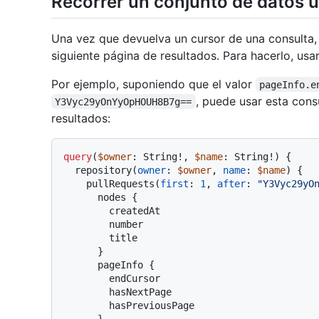
Recorrer un conjunto de datos u
Una vez que devuelva un cursor de una consulta, p
siguiente página de resultados. Para hacerlo, us
Por ejemplo, suponiendo que el valor
pageInfo.e
, puede usar esta consu
Y3Vyc29yOnYyOpHOUH8B7g==
resultados:
query
(
$owner
: String
!
, 
$name
: String
!
)
{
  repository
(
owner
:
$owner
, 
name
:
$name
) 
{
    pullRequests
(
first
:
1
, 
after
:
"Y3Vyc29yO
      nodes 
{
        createdAt

        number

        title

}
      pageInfo 
{
        endCursor

        hasNextPage

        hasPreviousPage

}