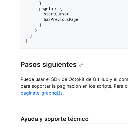
}
      pageInfo 
{
        startCursor

        hasPreviousPage

}
}
}
}
Pasos siguientes
Puede usar el SDK de Octokit de GitHub y el c
para soportar la paginación en los scripts. Para
paginate-graphql.js
.
Ayuda y soporte técnico