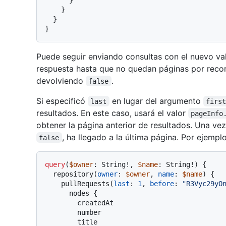
}
}
}
Puede seguir enviando consultas con el nuevo va
respuesta hasta que no quedan páginas por recor
devolviendo
.
false
Si especificó
en lugar del argumento
last
firs
resultados. En este caso, usará el valor
pageInfo
obtener la página anterior de resultados. Una ve
, ha llegado a la última página. Por ejemplo
false
query
(
$owner
: String
!
, 
$name
: String
!
)
{
  repository
(
owner
:
$owner
, 
name
:
$name
) 
{
    pullRequests
(
last
:
1
, 
before
:
"R3Vyc29yO
      nodes 
{
        createdAt

        number

        title
