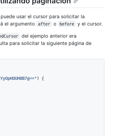
tilizando paginación
uede usar el cursor para solicitar la
ará el argumento
o
y el cursor.
after
before
del ejemplo anterior era
ndCursor
lta para solicitar la siguiente página de
nYyOpHOUH8B7g=="
)
{