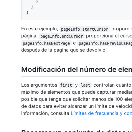
}
}
}
En este ejemplo,
proporcio
pageInfo.startCursor
página.
proporciona el curso
pageInfo.endCursor
e
pageInfo.hasNextPage
pageInfo.hasPreviousPa
después de la página que se devolvió.
Modificación del número de ele
Los argumentos
y
controlan cuánto
first
last
máximo de elementos que puede capturar media
posible que tenga que solicitar menos de 100 ele
de datos para evitar alcanzar un límite de veloci
información, consulta
Límites de frecuencia y co