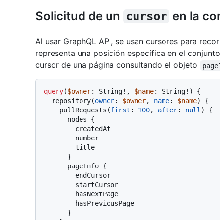
Solicitud de un
en la co
cursor
Al usar GraphQL API, se usan cursores para recor
representa una posición específica en el conjunt
cursor de una página consultando el objeto
page
query
(
$owner
: String
!
, 
$name
: String
!
)
{
  repository
(
owner
:
$owner
, 
name
:
$name
) 
{
    pullRequests
(
first
:
100
, 
after
:
null
)
{
      nodes 
{
        createdAt

        number

        title

}
      pageInfo 
{
        endCursor

        startCursor

        hasNextPage

        hasPreviousPage

}