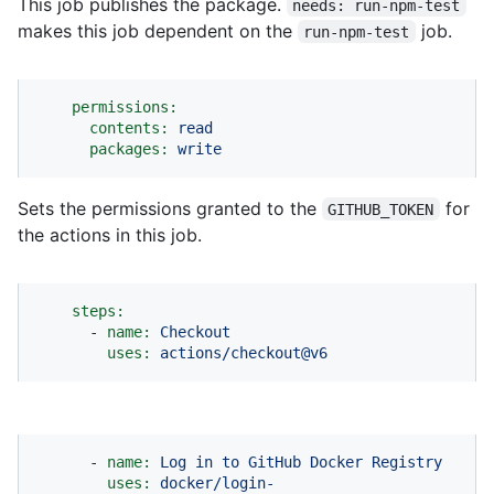
This job publishes the package.
needs: run-npm-test
makes this job dependent on the
job.
run-npm-test
permissions:
contents:
read
packages:
write
Sets the permissions granted to the
for
GITHUB_TOKEN
the actions in this job.
steps:
-
name:
Checkout
uses:
actions/checkout@v6
-
name:
Log
in
to
GitHub
Docker
Registry
uses:
docker/login-