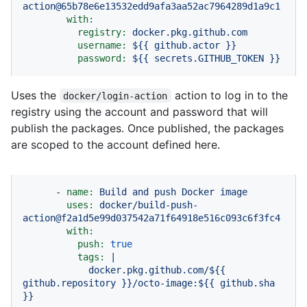
action@65b78e6e13532edd9afa3aa52ac7964289d1a9c1
with:
registry:
docker.pkg.github.com
username:
${{
github.actor
}}
password:
${{
secrets.GITHUB_TOKEN
}}
Uses the
action to log in to the
docker/login-action
registry using the account and password that will
publish the packages. Once published, the packages
are scoped to the account defined here.
-
name:
Build
and
push
Docker
image
uses:
docker/build-push-
action@f2a1d5e99d037542a71f64918e516c093c6f3fc4
with:
push:
true
tags:
|
docker.pkg.github.com/${{
github.repository
}}/octo-image:${{
github.sha
}}