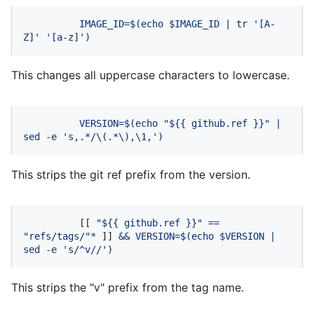
IMAGE_ID=$(echo
$IMAGE_ID
|
tr
'[A-
Z]'
'[a-z]'
)
This changes all uppercase characters to lowercase.
VERSION=$(echo
"$
{{ github.ref }}
"
|
sed
-e
's,.*/\(.*\),\1,'
)
This strips the git ref prefix from the version.
          [[ 
"$
{{ github.ref }}
"
==
"refs/tags/"
*
 ]] 
&&
VERSION=$(echo
$VERSION
|
sed
-e
's/^v//'
)
This strips the "v" prefix from the tag name.