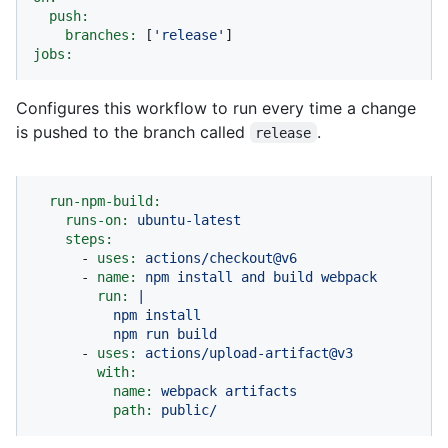
push:
branches:
 [
'release'
jobs:
Configures this workflow to run every time a change
is pushed to the branch called
.
release
run-npm-build:
runs-on:
ubuntu-latest
steps:
-
uses:
actions/checkout@v6
-
name:
npm
install
and
build
webpack
run:
|

          npm install

-
uses:
actions/upload-artifact@v3
with:
name:
webpack
artifacts
path:
public/