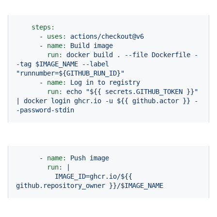
steps:
-
uses:
actions/checkout@v6
-
name:
Build
image
run:
docker
build
.
--file
Dockerfile
-
-tag
$IMAGE_NAME
--label
"runnumber=${GITHUB_RUN_ID}"
-
name:
Log
in
to
registry
run:
echo
"$
{{ secrets.GITHUB_TOKEN }}
"
|
docker
login
ghcr.io
-u
${{
github.actor
}}
-
-password-stdin
-
name:
Push
image
run:
|
IMAGE_ID=ghcr.io/${{
github.repository_owner
}}/$IMAGE_NAME