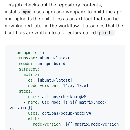
This job checks out the repository contents,
installs
, uses npm and webpack to build the app,
npm
and uploads the built files as an artifact that can be
downloaded later in the workflow. It assumes that the
built files are written to a directory called
.
public
run-npm-test:
runs-on:
ubuntu-latest
needs:
run-npm-build
strategy:
matrix:
os:
 [
ubuntu-latest
]

node-version:
 [
14.
x
, 
16.
x
]

steps:
-
uses:
actions/checkout@v6
-
name:
Use
Node.js
${{
matrix.node-
version
}}
uses:
actions/setup-node@v4
with:
node-version:
${{
matrix.node-version
}}