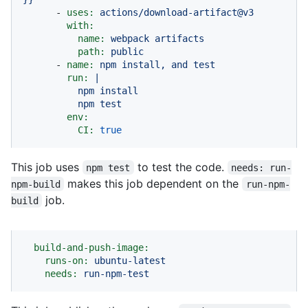
-
uses:
actions/download-artifact@v3
with:
name:
webpack
artifacts
path:
public
-
name:
npm
install,
and
test
run:
|

          npm install

env:
CI:
true
This job uses
to test the code.
npm test
needs: run-
makes this job dependent on the
npm-build
run-npm-
job.
build
build-and-push-image:
runs-on:
ubuntu-latest
needs:
run-npm-test