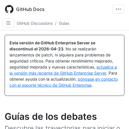
Skip
to
GitHub Docs
main
content
GitHub Discussions
/
Guías
Esta versión de GitHub Enterprise Server se
discontinuó el
2026-04-23
.
No se realizarán
lanzamientos de patch, ni siquiera para problemas de
seguridad críticos. Para obtener rendimiento mejorado,
seguridad mejorada y nuevas características,
actualice a
la versión más reciente de GitHub Enterprise Server
. Para
obtener ayuda con la actualización,
póngase en contacto
con el soporte técnico de GitHub Enterprise
.
Guías de los debates
Descubre las trayectorias para iniciar o