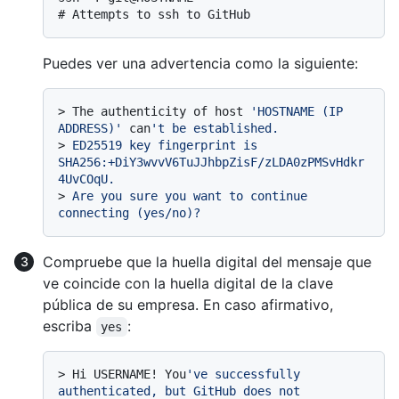
# 
Attempts to ssh to GitHub
Puedes ver una advertencia como la siguiente:
> 
The authenticity of host 
'HOSTNAME (IP 
ADDRESS)'
 can
't be established.
> 
ED25519 key fingerprint is 
SHA256:+DiY3wvvV6TuJJhbpZisF/zLDA0zPMSvHdkr
4UvCOqU.
> 
Are you sure you want to continue 
connecting (yes/no)?
Compruebe que la huella digital del mensaje que
ve coincide con la huella digital de la clave
pública de su empresa. En caso afirmativo,
escriba
:
yes
> 
Hi USERNAME! You
've successfully 
authenticated, but GitHub does not