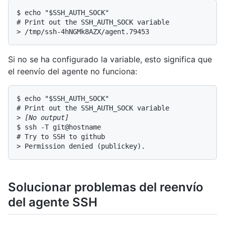
$ echo "$SSH_AUTH_SOCK"

# Print out the SSH_AUTH_SOCK variable

> /tmp/ssh-4hNGMk8AZX/agent.79453
Si no se ha configurado la variable, esto significa que
el reenvío del agente no funciona:
$ echo "$SSH_AUTH_SOCK"

# Print out the SSH_AUTH_SOCK variable

> 
[No output]
$ ssh -T git@hostname

# Try to SSH to github

> Permission denied (publickey).
Solucionar problemas del reenvío
del agente SSH