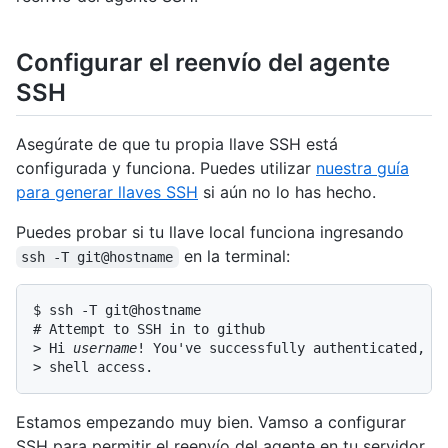
Configurar el reenvío del agente
SSH
Asegúrate de que tu propia llave SSH está
configurada y funciona. Puedes utilizar
nuestra guía
para generar llaves SSH
si aún no lo has hecho.
Puedes probar si tu llave local funciona ingresando
en la terminal:
ssh -T git@hostname
$ ssh -T git@hostname

# Attempt to SSH in to github

> Hi 
username
! You've successfully authenticated, bu
> shell access.
Estamos empezando muy bien. Vamso a configurar
SSH para permitir el reenvío del agente en tu servidor.