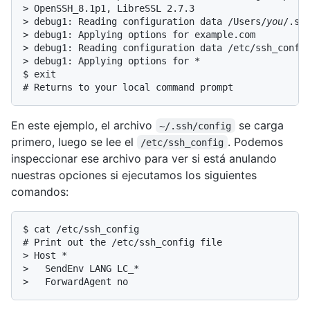
> OpenSSH_8.1p1, LibreSSL 2.7.3

> debug1: Reading configuration data /Users/
you
/.ssh
> debug1: Applying options for example.com

> debug1: Reading configuration data /etc/ssh_config
> debug1: Applying options for *

$ exit

# Returns to your local command prompt
En este ejemplo, el archivo
se carga
~/.ssh/config
primero, luego se lee el
. Podemos
/etc/ssh_config
inspeccionar ese archivo para ver si está anulando
nuestras opciones si ejecutamos los siguientes
comandos:
$ cat /etc/ssh_config

# Print out the /etc/ssh_config file

> Host *

>   SendEnv LANG LC_*

>   ForwardAgent no