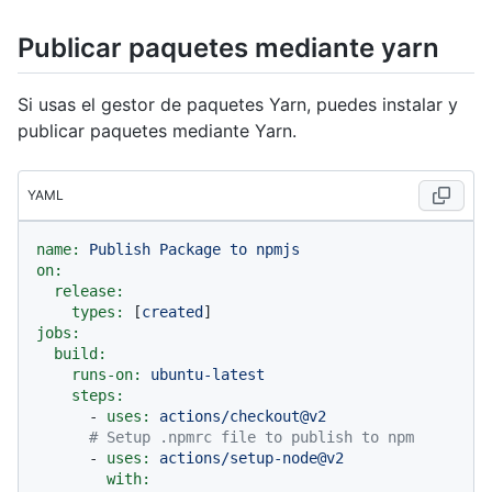
Publicar paquetes mediante yarn
Si usas el gestor de paquetes Yarn, puedes instalar y
publicar paquetes mediante Yarn.
YAML
name:
Publish
Package
to
npmjs
on:
release:
types:
 [
created
jobs:
build:
runs-on:
ubuntu-latest
steps:
-
uses:
actions/checkout@v2
# Setup .npmrc file to publish to npm
-
uses:
actions/setup-node@v2
with: