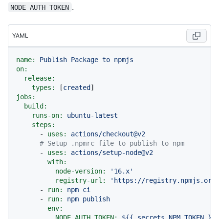
.
NODE_AUTH_TOKEN
YAML
name:
Publish
Package
to
npmjs
on:
release:
types:
 [
created
jobs:
build:
runs-on:
ubuntu-latest
steps:
-
uses:
actions/checkout@v2
# Setup .npmrc file to publish to npm
-
uses:
actions/setup-node@v2
with:
node-version:
'16.x'
registry-url:
'https://registry.npmjs.org
-
run:
npm
ci
-
run:
npm
publish
env:
NODE_AUTH_TOKEN:
${{
secrets.NPM_TOKEN
}}