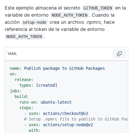
Este ejemplo almacena el secreto
en la
GITHUB_TOKEN
variable de entorno
. Cuando la
NODE_AUTH_TOKEN
acción
crea un archivo
.npmrc
, hace
setup-node
referencia al token de la variable de entorno
.
NODE_AUTH_TOKEN
YAML
name:
Publish
package
to
GitHub
Packages
on:
release:
types:
 [
created
jobs:
build:
runs-on:
ubuntu-latest
steps:
-
uses:
actions/checkout@v2
# Setup .npmrc file to publish to GitHub Pack
-
uses:
actions/setup-node@v2
with: