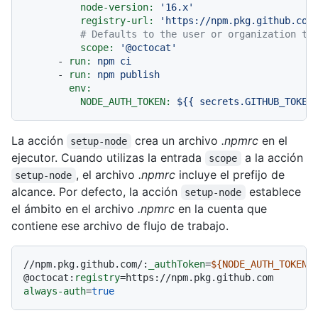
node-version:
'16.x'
registry-url:
'https://npm.pkg.github.com
# Defaults to the user or organization th
scope:
'@octocat'
-
run:
npm
ci
-
run:
npm
publish
env:
NODE_AUTH_TOKEN:
${{
secrets.GITHUB_TOKEN
La acción
crea un archivo
.npmrc
en el
setup-node
ejecutor. Cuando utilizas la entrada
a la acción
scope
, el archivo
.npmrc
incluye el prefijo de
setup-node
alcance. Por defecto, la acción
establece
setup-node
el ámbito en el archivo
.npmrc
en la cuenta que
contiene ese archivo de flujo de trabajo.
//npm.pkg.github.com/:
_authToken
=
${NODE_AUTH_TOKEN}
@octocat:
registry
always-auth
=
true