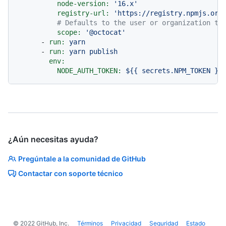
node-version:
'16.x'
registry-url:
'https://registry.npmjs.org
# Defaults to the user or organization th
scope:
'@octocat'
-
run:
yarn
-
run:
yarn
publish
env:
NODE_AUTH_TOKEN:
${{
secrets.NPM_TOKEN
}}
¿Aún necesitas ayuda?
Pregúntale a la comunidad de GitHub
Contactar con soporte técnico
©
2022
GitHub, Inc.
Términos
Privacidad
Seguridad
Estado