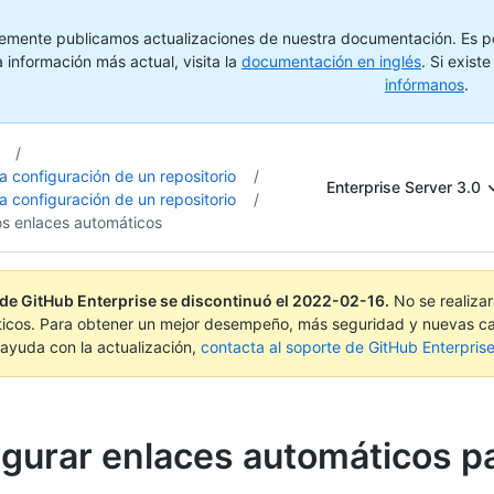
emente publicamos actualizaciones de nuestra documentación. Es pos
 información más actual, visita la
documentación en inglés
. Si exist
infórmanos
.
/
la configuración de un repositorio
/
Enterprise Server 3.0
la configuración de un repositorio
/
os enlaces automáticos
 de GitHub Enterprise se discontinuó el
2022-02-16
.
No se realiza
ticos. Para obtener un mejor desempeño, más seguridad y nuevas ca
ayuda con la actualización,
contacta al soporte de GitHub Enterpris
gurar enlaces automáticos p