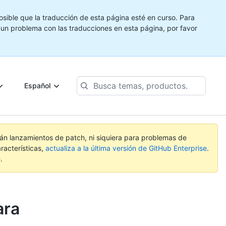
ible que la traducción de esta página esté en curso. Para
e un problema con las traducciones en esta página, por favor
Busca
Español
temas,
productos...
rán lanzamientos de patch, ni siquiera para problemas de
racterísticas,
actualiza a la última versión de GitHub Enterprise
.
e
.
ara