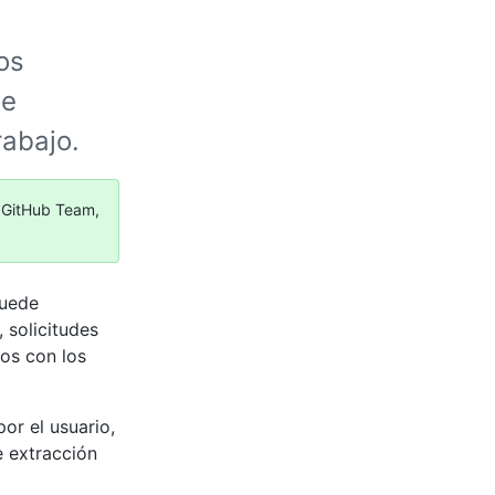
os
de
rabajo.
, GitHub Team,
puede
 solicitudes
os con los
or el usuario,
e extracción