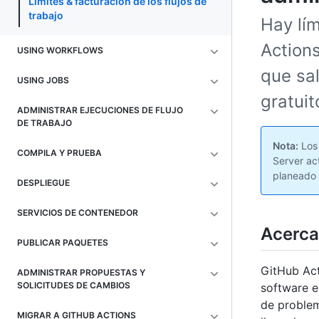
Límites & facturación de los flujos de
trabajo
Hay lím
Actions
USING WORKFLOWS
que sa
USING JOBS
gratuit
ADMINISTRAR EJECUCIONES DE FLUJO
DE TRABAJO
Nota:
Los 
COMPILA Y PRUEBA
Server ac
planeado 
DESPLIEGUE
SERVICIOS DE CONTENEDOR
Acerca
PUBLICAR PAQUETES
GitHub Act
ADMINISTRAR PROPUESTAS Y
SOLICITUDES DE CAMBIOS
software e
de problem
MIGRAR A GITHUB ACTIONS