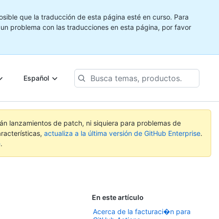
ible que la traducción de esta página esté en curso. Para
e un problema con las traducciones en esta página, por favor
Busca
Español
temas,
productos...
rán lanzamientos de patch, ni siquiera para problemas de
racterísticas,
actualiza a la última versión de GitHub Enterprise
.
e
.
En este artículo
Acerca de la facturaci�n para