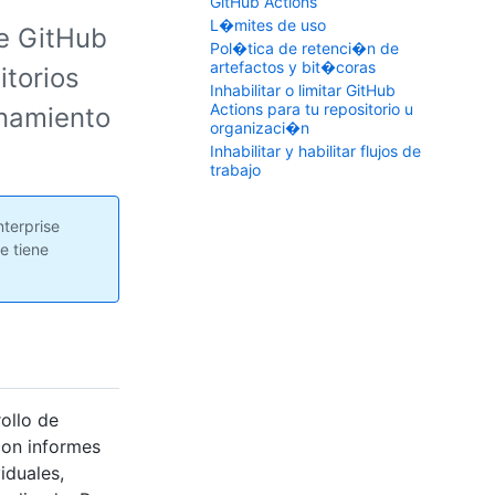
GitHub Actions
L�mites de uso
de GitHub
Pol�tica de retenci�n de
artefactos y bit�coras
itorios
Inhabilitar o limitar GitHub
Actions para tu repositorio u
enamiento
organizaci�n
Inhabilitar y habilitar flujos de
trabajo
terprise
e tiene
ollo de
con informes
iduales,