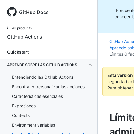
Frecuent
GitHub Docs
conocer la
All products
GitHub Actions
GitHub Acti
Aprende sob
Quickstart
Límites & fac
APRENDE SOBRE LAS GITHUB ACTIONS
Esta versión
Entendiendo las GitHub Actions
seguridad crí
Encontrar y personalizar las acciones
Para obtener 
Características esenciales
Expresiones
Límit
Contexts
Environment variables
admin