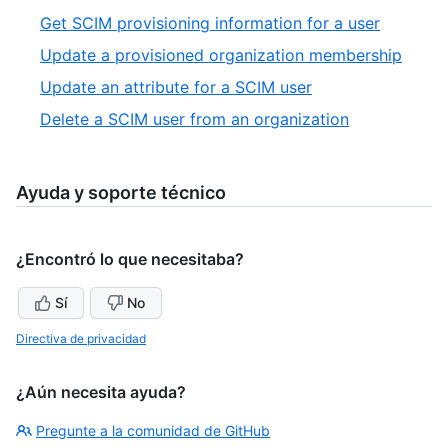
of
2
,
Get SCIM provisioning information for a user
6
of
3
,
Update a provisioned organization membership
6
of
4
,
Update an attribute for a SCIM user
6
of
5
,
Delete a SCIM user from an organization
6
of
6
6
of
6
Ayuda y soporte técnico
¿Encontró lo que necesitaba?
Sí
No
Directiva de privacidad
¿Aún necesita ayuda?
Pregunte a la comunidad de GitHub