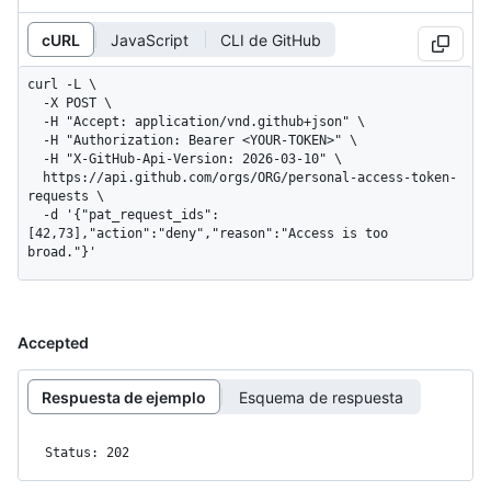
cURL
JavaScript
CLI de GitHub
curl -L \

  -X POST \

  -H "Accept: application/vnd.github+json" \

  -H "Authorization: Bearer <YOUR-TOKEN>" \

  -H "X-GitHub-Api-Version: 2026-03-10" \

  https://api.github.com/orgs/ORG/personal-access-token-
requests \

  -d '{"pat_request_ids":
[42,73],"action":"deny","reason":"Access is too 
broad."}'
Accepted
Respuesta de ejemplo
Esquema de respuesta
Status: 202