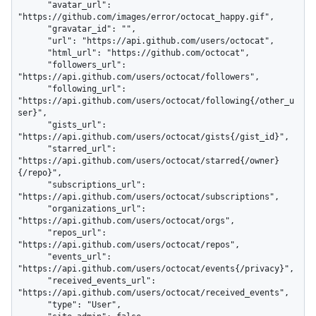
      "avatar_url": 
"https://github.com/images/error/octocat_happy.gif",

      "gravatar_id": "",

      "url": "https://api.github.com/users/octocat",

      "html_url": "https://github.com/octocat",

      "followers_url": 
"https://api.github.com/users/octocat/followers",

      "following_url": 
"https://api.github.com/users/octocat/following{/other_u
ser}",

      "gists_url": 
"https://api.github.com/users/octocat/gists{/gist_id}",

      "starred_url": 
"https://api.github.com/users/octocat/starred{/owner}
{/repo}",

      "subscriptions_url": 
"https://api.github.com/users/octocat/subscriptions",

      "organizations_url": 
"https://api.github.com/users/octocat/orgs",

      "repos_url": 
"https://api.github.com/users/octocat/repos",

      "events_url": 
"https://api.github.com/users/octocat/events{/privacy}",

      "received_events_url": 
"https://api.github.com/users/octocat/received_events",

      "type": "User",
