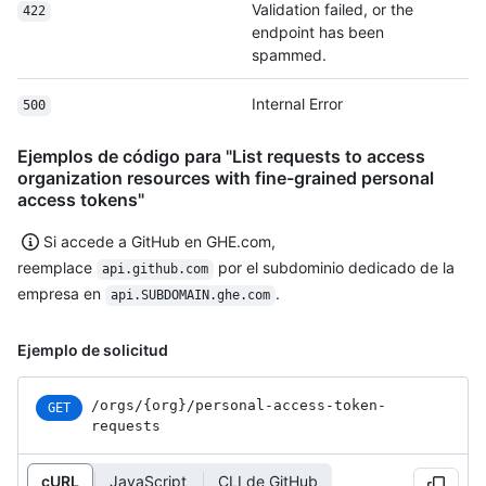
Validation failed, or the
422
endpoint has been
spammed.
Internal Error
500
Ejemplos de código para "List requests to access
organization resources with fine-grained personal
access tokens"
Si accede a GitHub en GHE.com,
reemplace
por el subdominio dedicado de la
api.github.com
empresa en
.
api.SUBDOMAIN.ghe.com
Ejemplo de solicitud
/orgs
/{org}
/personal-access-token-
GET
requests
cURL
JavaScript
CLI de GitHub