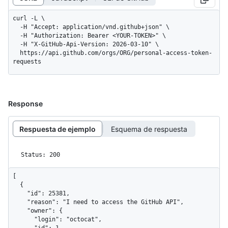
curl -L \

  -H "Accept: application/vnd.github+json" \

  -H "Authorization: Bearer <YOUR-TOKEN>" \

  -H "X-GitHub-Api-Version: 2026-03-10" \

  https://api.github.com/orgs/ORG/personal-access-token-
requests
Response
Respuesta de ejemplo
Esquema de respuesta
Status: 200
[

  {

    "id": 25381,

    "reason": "I need to access the GitHub API",

    "owner": {

      "login": "octocat",
