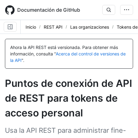
Skip
to
Documentación de GitHub
main
content
Inicio
REST API
Las organizaciones
Tokens de
Nombre,
Nombre,
Nombre,
Nombre,
Nombre,
Nombre,
Nombre,
Nombre,
Nombre,
Nombre,
Nombre,
Nombre,
Nombre,
Nombre,
Nombre,
Nombre,
Nombre,
Nombre,
Nombre,
Nombre,
Nombre,
Nombre,
Nombre,
Nombre,
Tipo,
Tipo,
Tipo,
Tipo,
Tipo,
Tipo,
Tipo,
Tipo,
Tipo,
Tipo,
Tipo,
Tipo,
Tipo,
Tipo,
Tipo,
Tipo,
Tipo,
Tipo,
Tipo,
Tipo,
Tipo,
Tipo,
Tipo,
Tipo,
Ahora la API REST está versionada.
Para obtener más
Descripción
Descripción
Descripción
Descripción
Descripción
Descripción
Descripción
Descripción
Descripción
Descripción
Descripción
Descripción
Descripción
Descripción
Descripción
Descripción
Descripción
Descripción
Descripción
Descripción
Descripción
Descripción
Descripción
Descripción
información, consulta "
Acerca del control de versiones de
la API
".
Puntos de conexión de API
de REST para tokens de
acceso personal
Usa la API REST para administrar fine-