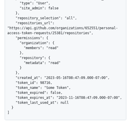
      "type": "User",

      "site_admin": false

    },

    "repository_selection": "all",

    "repositories_url": 
"https://api.github.com/organizations/652551/personal-
access-token-requests/25381/repositories",

    "permissions": {

      "organization": {

        "members": "read"

      },

      "repository": {

        "metadata": "read"

      }

    },

    "created_at": "2023-05-16T08:47:09.000-07:00",

    "token_id": 98716,

    "token_name": "Some Token",

    "token_expired": false,

    "token_expires_at": "2023-11-16T08:47:09.000-07:00",

    "token_last_used_at": null

  }

]