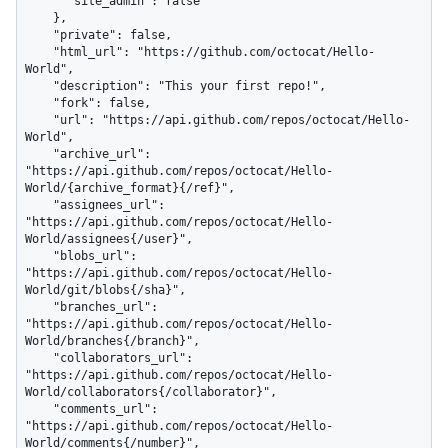
      "site_admin": false

    },

    "private": false,

    "html_url": "https://github.com/octocat/Hello-
World",

    "description": "This your first repo!",

    "fork": false,

    "url": "https://api.github.com/repos/octocat/Hello-
World",

    "archive_url": 
"https://api.github.com/repos/octocat/Hello-
World/{archive_format}{/ref}",

    "assignees_url": 
"https://api.github.com/repos/octocat/Hello-
World/assignees{/user}",

    "blobs_url": 
"https://api.github.com/repos/octocat/Hello-
World/git/blobs{/sha}",

    "branches_url": 
"https://api.github.com/repos/octocat/Hello-
World/branches{/branch}",

    "collaborators_url": 
"https://api.github.com/repos/octocat/Hello-
World/collaborators{/collaborator}",

    "comments_url": 
"https://api.github.com/repos/octocat/Hello-
World/comments{/number}",
