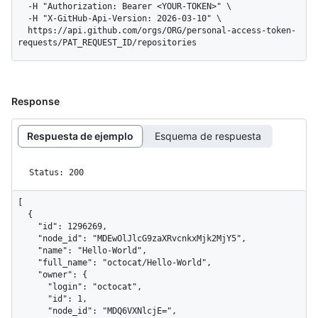
  -H "Authorization: Bearer <YOUR-TOKEN>" \

  -H "X-GitHub-Api-Version: 2026-03-10" \

  https://api.github.com/orgs/ORG/personal-access-token-
requests/PAT_REQUEST_ID/repositories
Response
Respuesta de ejemplo
Esquema de respuesta
Status: 200
[

  {

    "id": 1296269,

    "node_id": "MDEwOlJlcG9zaXRvcnkxMjk2MjY5",

    "name": "Hello-World",

    "full_name": "octocat/Hello-World",

    "owner": {

      "login": "octocat",

      "id": 1,

      "node_id": "MDQ6VXNlcjE=",
