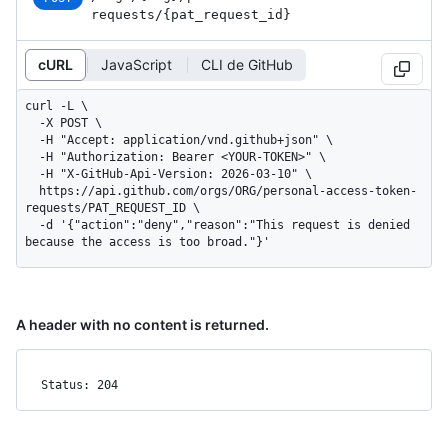
requests
/{pat_
request_
id}
cURL
JavaScript
CLI de GitHub
curl -L \

  -X POST \

  -H "Accept: application/vnd.github+json" \

  -H "Authorization: Bearer <YOUR-TOKEN>" \

  -H "X-GitHub-Api-Version: 2026-03-10" \

  https://api.github.com/orgs/ORG/personal-access-token-
requests/PAT_REQUEST_ID \

  -d '{"action":"deny","reason":"This request is denied 
because the access is too broad."}'
A header with no content is returned.
Status: 204