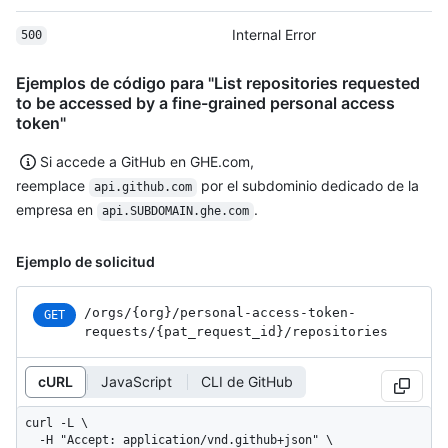
Internal Error
500
Ejemplos de código para "List repositories requested
to be accessed by a fine-grained personal access
token"
Si accede a GitHub en GHE.com,
reemplace
por el subdominio dedicado de la
api.github.com
empresa en
.
api.SUBDOMAIN.ghe.com
Ejemplo de solicitud
/orgs
/{org}
/personal-access-token-
GET
requests
/{pat_
request_
id}
/repositories
cURL
JavaScript
CLI de GitHub
curl -L \

  -H "Accept: application/vnd.github+json" \
