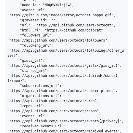
      "id": 1,

      "node_id": "MDQ6VXNlcjE=",

      "avatar_url": 
"https://github.com/images/error/octocat_happy.gif",

      "gravatar_id": "",

      "url": "https://api.github.com/users/octocat",

      "html_url": "https://github.com/octocat",

      "followers_url": 
"https://api.github.com/users/octocat/followers",

      "following_url": 
"https://api.github.com/users/octocat/following{/other_u
ser}",

      "gists_url": 
"https://api.github.com/users/octocat/gists{/gist_id}",

      "starred_url": 
"https://api.github.com/users/octocat/starred{/owner}
{/repo}",

      "subscriptions_url": 
"https://api.github.com/users/octocat/subscriptions",

      "organizations_url": 
"https://api.github.com/users/octocat/orgs",

      "repos_url": 
"https://api.github.com/users/octocat/repos",

      "events_url": 
"https://api.github.com/users/octocat/events{/privacy}",

      "received_events_url": 
"https://api.github.com/users/octocat/received_events",
