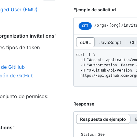
aged User (EMU)
Ejemplo de solicitud
/orgs/{org}/invit
GET
rganization invitations"
cURL
JavaScript
CLI
es tipos de token
curl -L \

  -H "Accept: application/vnd.github+json" \

  -H "Authorization: Bearer <YOUR-TOKEN>" \

n de GitHub
  -H "X-GitHub-Api-Version: 2026-03-10" \

ación de GitHub
  https://api.github.com/or
conjunto de permisos:
Response
Respuesta de ejemplo
ations"
Status: 200