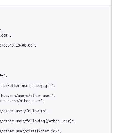
rror/other_user_happy.gif",

s/other_user/followers",

s/other_user/following{/other_user}",

s/other_user/gists{/gist_id}",
