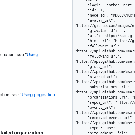
    "inviter": {

      "login": "other_user",

      "id": 1,

      "node_id": "MDQ6VXNlcjE=",

      "avatar_url": 
"https://github.com/images/e
      "gravatar_id": "",

      "url": "https://api.github.com/users/other_user",

      "html_url": "https://github.com/other_user",

      "followers_url": 
"https://api.github.com/user
rmation, see "
Using
      "following_url": 
"https://api.github.com/user
      "gists_url": 
"https://api.github.com/user
      "starred_url": 
"https://api.github.com/user
      "subscriptions_url": 
"https://api.github.com/user
ation, see "
Using pagination
      "organizations_url": "https://api.github.com/users/other_user/orgs",

      "repos_url": "https://api.github.com/users/other_user/repos",

      "events_url": 
"https://api.github.com/user
      "received_events_url": 
"https://api.github.com/user
      "type": "User",

failed organization
      "site_admin": false
