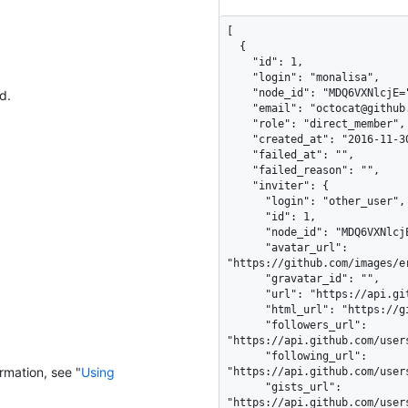
[

  {

    "id": 1,

    "login": "monalisa",

    "node_id": "MDQ6VXNlcjE=",

d.
    "email": "octocat@github.com",

    "role": "direct_member",

    "created_at": "2016-11-30T06:46:10-08:00",

    "failed_at": "",

    "failed_reason": "",

    "inviter": {

      "login": "other_user",

      "id": 1,

      "node_id": "MDQ6VXNlcjE=",

      "avatar_url": 
"https://github.com/images/e
      "gravatar_id": "",

      "url": "https://api.github.com/users/other_user",

      "html_url": "https://github.com/other_user",

      "followers_url": 
"https://api.github.com/user
      "following_url": 
rmation, see "
Using
"https://api.github.com/user
      "gists_url": 
"https://api.github.com/user