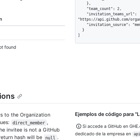
    },

    "team_count": 2,

    "invitation_teams_url": 
n
"https://api.github.com/orga
    "invitation_source": "member"

  }

]
ot found
tions
Ejemplos de código para "Li
rs to the Organization
lues:
,
direct_member
Si accede a GitHub en GHE
 the invitee is not a GitHub
dedicado de la empresa en
ap
 return hash will be
.
null