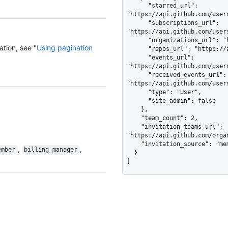
      "starred_url": 
"https://api.github.com/user
      "subscriptions_url": 
"https://api.github.com/user
      "organizations_url": "https://api.github.com/users/other_user/orgs",

ation, see "
Using pagination
      "repos_url": "https://api.github.com/users/other_user/repos",

      "events_url": 
"https://api.github.com/user
      "received_events_url": 
"https://api.github.com/user
      "type": "User",

      "site_admin": false

    },

    "team_count": 2,

    "invitation_teams_url": 
"https://api.github.com/orga
    "invitation_source": "member"

,
,
ember
billing_manager
  }

]