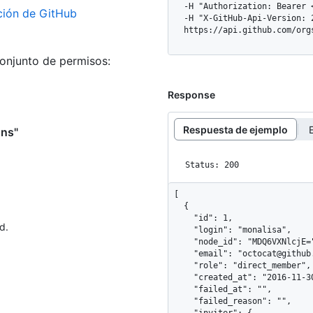
  -H "Authorization: Bearer <YOUR-TOKEN>" \

ación de GitHub
  -H "X-GitHub-Api-Version: 2026-03-10" \

  https://api.github.com/or
conjunto de permisos:
Response
Respuesta de ejemplo
ons"
Status: 200
[

  {

    "id": 1,

d.
    "login": "monalisa",

    "node_id": "MDQ6VXNlcjE=",

    "email": "octocat@github.com",

    "role": "direct_member",

    "created_at": "2016-11-30T06:46:10-08:00",

    "failed_at": "",

    "failed_reason": "",
