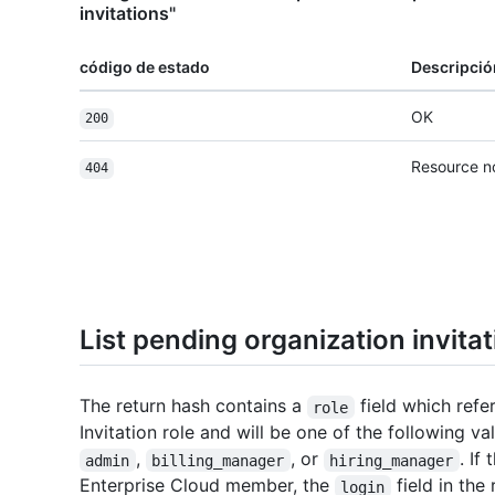
invitations"
código de estado
Descripció
OK
200
Resource n
404
List pending organization invita
The return hash contains a
field which refe
role
Invitation role and will be one of the following va
,
, or
. If
admin
billing_manager
hiring_manager
Enterprise Cloud member, the
field in the
login