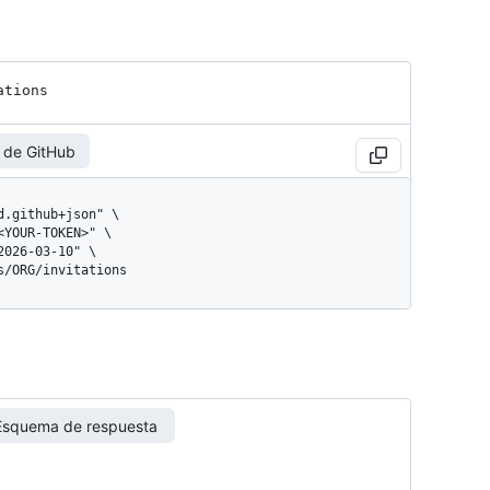
ations
 de GitHub
gs/ORG/invitations
Esquema de respuesta