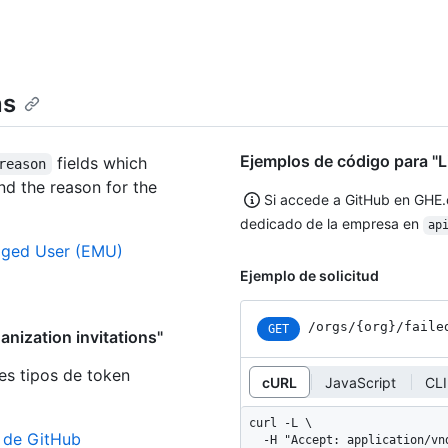
ns
Ejemplos de código para "Li
fields which
reason
and the reason for the
Si accede a GitHub en GHE
dedicado de la empresa en
ap
aged User (EMU)
Ejemplo de solicitud
/orgs
/{org}
/faile
GET
anization invitations"
es tipos de token
cURL
JavaScript
CLI
curl -L \

n de GitHub
  -H "Accept: application/vnd.github+json" \
