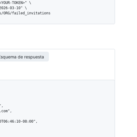
gs/ORG/failed_invitations
Esquema de respuesta