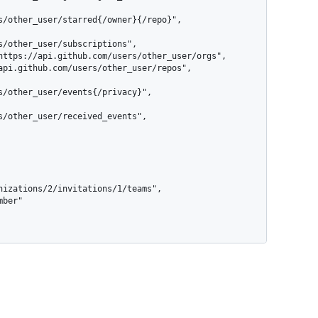
s/other_user/starred{/owner}{/repo}",

s/other_user/subscriptions",

s/other_user/events{/privacy}",

s/other_user/received_events",

nizations/2/invitations/1/teams",
