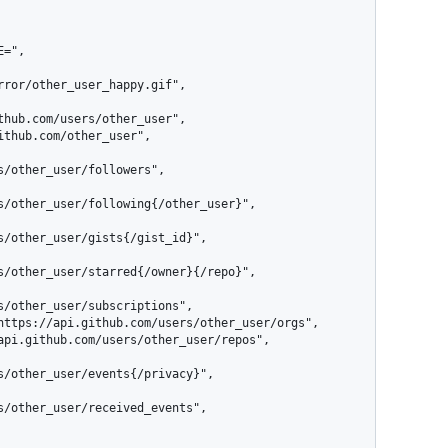
rror/other_user_happy.gif",

s/other_user/followers",

s/other_user/following{/other_user}",

s/other_user/gists{/gist_id}",

s/other_user/starred{/owner}{/repo}",

s/other_user/subscriptions",

s/other_user/events{/privacy}",

s/other_user/received_events",
