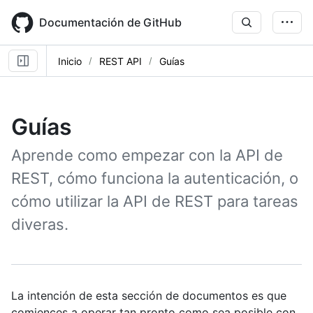
Skip
to
Documentación de GitHub
main
content
Inicio
REST API
Guías
Guías
Aprende como empezar con la API de
REST, cómo funciona la autenticación, o
cómo utilizar la API de REST para tareas
diveras.
La intención de esta sección de documentos es que
comiences a operar tan pronto como sea posible con