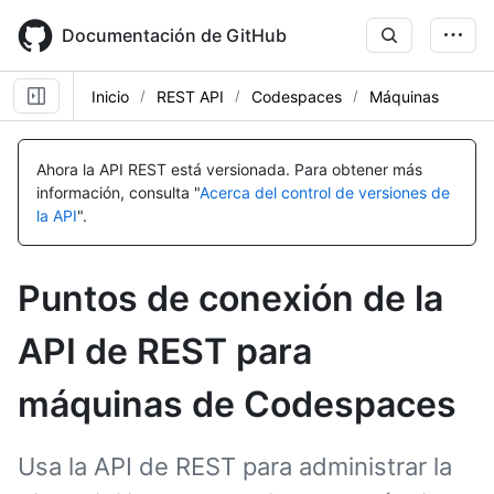
Skip
to
Documentación de GitHub
main
content
Inicio
REST API
Codespaces
Máquinas
Nombre,
Nombre,
Nombre,
Nombre,
Nombre,
Tipo,
Tipo,
Tipo,
Tipo,
Tipo,
Ahora la API REST está versionada.
Para obtener más
Descripción
Descripción
Descripción
Descripción
Descripción
información, consulta "
Acerca del control de versiones de
la API
".
Puntos de conexión de la
API de REST para
máquinas de Codespaces
Usa la API de REST para administrar la