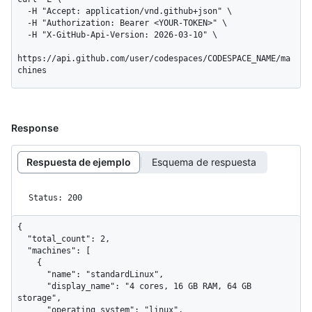
  -H "Accept: application/vnd.github+json" \

  -H "Authorization: Bearer <YOUR-TOKEN>" \

  -H "X-GitHub-Api-Version: 2026-03-10" \

https://api.github.com/user/codespaces/CODESPACE_NAME/ma
chines
Response
Respuesta de ejemplo
Esquema de respuesta
Status: 200
{

  "total_count": 2,

  "machines": [

    {

      "name": "standardLinux",

      "display_name": "4 cores, 16 GB RAM, 64 GB 
storage",

      "operating_system": "linux",
