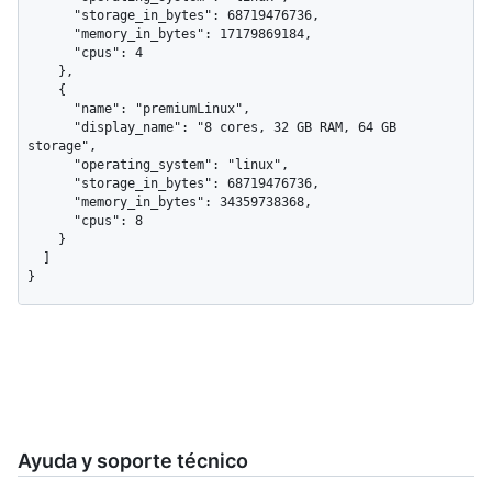
      "storage_in_bytes": 68719476736,

      "memory_in_bytes": 17179869184,

      "cpus": 4

    },

    {

      "name": "premiumLinux",

      "display_name": "8 cores, 32 GB RAM, 64 GB 
storage",

      "operating_system": "linux",

      "storage_in_bytes": 68719476736,

      "memory_in_bytes": 34359738368,

      "cpus": 8

    }

  ]

}
Ayuda y soporte técnico