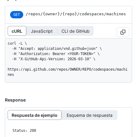
/repos
/{owner}
/{repo}
/codespaces
/machines
GET
cURL
JavaScript
CLI de GitHub
curl -L \

  -H "Accept: application/vnd.github+json" \

  -H "Authorization: Bearer <YOUR-TOKEN>" \

  -H "X-GitHub-Api-Version: 2026-03-10" \

https://api.github.com/repos/OWNER/REPO/codespaces/machi
nes
Response
Respuesta de ejemplo
Esquema de respuesta
Status: 200