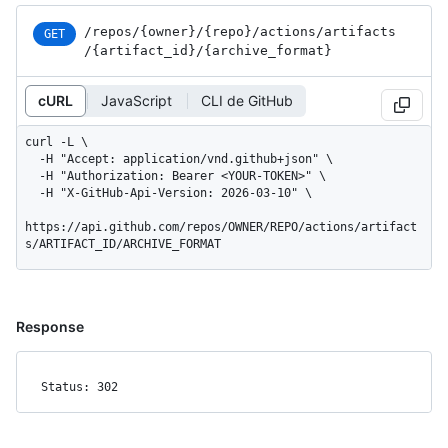
/repos
/{owner}
/{repo}
/actions
/artifacts
GET
/{artifact_
id}
/{archive_
format}
cURL
JavaScript
CLI de GitHub
curl -L \

  -H "Accept: application/vnd.github+json" \

  -H "Authorization: Bearer <YOUR-TOKEN>" \

  -H "X-GitHub-Api-Version: 2026-03-10" \

https://api.github.com/repos/OWNER/REPO/actions/artifact
s/ARTIFACT_ID/ARCHIVE_FORMAT
Response
Status: 302