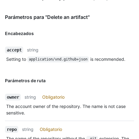
Parámetros para "Delete an artifact"
Encabezados
string
accept
Setting to
is recommended.
application/vnd.github+json
Parámetros de ruta
string
Obligatorio
owner
The account owner of the repository. The name is not case
sensitive.
string
Obligatorio
repo
The name of the repository without the
extension. The
.git