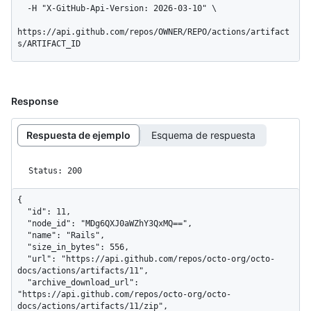
  -H "X-GitHub-Api-Version: 2026-03-10" \

https://api.github.com/repos/OWNER/REPO/actions/artifact
s/ARTIFACT_ID
Response
Respuesta de ejemplo
Esquema de respuesta
Status: 200
{

  "id": 11,

  "node_id": "MDg6QXJ0aWZhY3QxMQ==",

  "name": "Rails",

  "size_in_bytes": 556,

  "url": "https://api.github.com/repos/octo-org/octo-
docs/actions/artifacts/11",

  "archive_download_url": 
"https://api.github.com/repos/octo-org/octo-
docs/actions/artifacts/11/zip",
