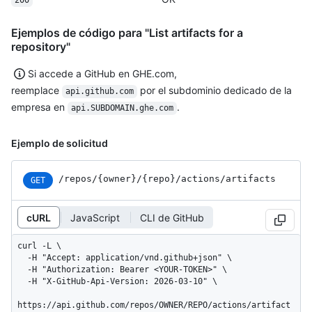
200
Ejemplos de código para "List artifacts for a
repository"
Si accede a GitHub en GHE.com,
reemplace
por el subdominio dedicado de la
api.github.com
empresa en
.
api.SUBDOMAIN.ghe.com
Ejemplo de solicitud
/repos
/{owner}
/{repo}
/actions
/artifacts
GET
cURL
JavaScript
CLI de GitHub
curl -L \

  -H "Accept: application/vnd.github+json" \

  -H "Authorization: Bearer <YOUR-TOKEN>" \

  -H "X-GitHub-Api-Version: 2026-03-10" \

https://api.github.com/repos/OWNER/REPO/actions/artifact