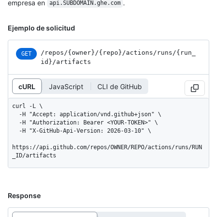
empresa en
.
api.SUBDOMAIN.ghe.com
Ejemplo de solicitud
/repos
/{owner}
/{repo}
/actions
/runs
/{run_
GET
id}
/artifacts
cURL
JavaScript
CLI de GitHub
curl -L \

  -H "Accept: application/vnd.github+json" \

  -H "Authorization: Bearer <YOUR-TOKEN>" \

  -H "X-GitHub-Api-Version: 2026-03-10" \

https://api.github.com/repos/OWNER/REPO/actions/runs/RUN
_ID/artifacts
Response