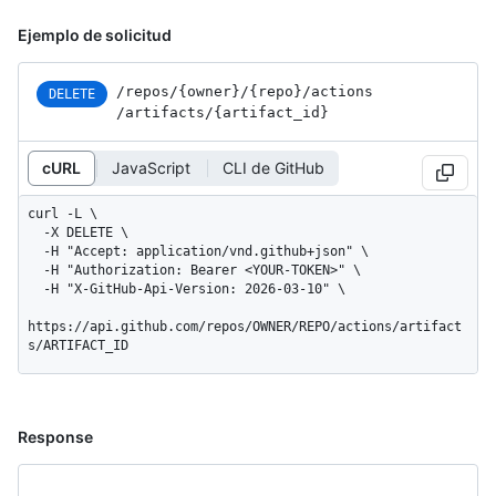
Ejemplo de solicitud
/repos
/{owner}
/{repo}
/actions
DELETE
/artifacts
/{artifact_
id}
cURL
JavaScript
CLI de GitHub
curl -L \

  -X DELETE \

  -H "Accept: application/vnd.github+json" \

  -H "Authorization: Bearer <YOUR-TOKEN>" \

  -H "X-GitHub-Api-Version: 2026-03-10" \

https://api.github.com/repos/OWNER/REPO/actions/artifact
s/ARTIFACT_ID
Response