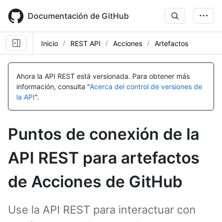
Skip
to
Documentación de GitHub
main
content
Inicio
REST API
Acciones
Artefactos
Nombre,
Nombre,
Nombre,
Nombre,
Nombre,
Nombre,
Nombre,
Nombre,
Nombre,
Nombre,
Nombre,
Nombre,
Tipo,
Tipo,
Tipo,
Tipo,
Tipo,
Tipo,
Tipo,
Tipo,
Tipo,
Tipo,
Tipo,
Tipo,
Ahora la API REST está versionada.
Para obtener más
Descripción
Descripción
Descripción
Descripción
Descripción
Descripción
Descripción
Descripción
Descripción
Descripción
Descripción
Descripción
información, consulta "
Acerca del control de versiones de
la API
".
Puntos de conexión de la
API REST para artefactos
de Acciones de GitHub
Use la API REST para interactuar con