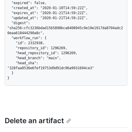
  "expired": false,

  "created_at": "2020-01-10T14:59:22Z",

  "expires_at": "2020-01-21T14:59:22Z",

  "updated_at": "2020-01-21T14:59:22Z",

  "digest": 
"sha256:cfc3236bdad15b5898bca8408945c9e19e1917da8704adc2
0eaa618444290a8c",

  "workflow_run": {

    "id": 2332938,

    "repository_id": 1296269,

    "head_repository_id": 1296269,

    "head_branch": "main",

    "head_sha": 
"328faa0536e6fef19753d9d91dc96a9931694ce3"

  }

}
Delete an artifact