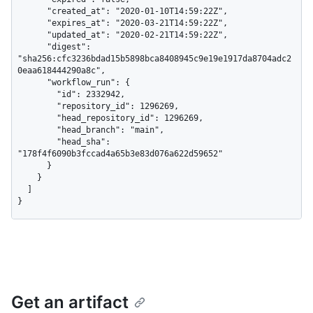
      "created_at": "2020-01-10T14:59:22Z",

      "expires_at": "2020-03-21T14:59:22Z",

      "updated_at": "2020-02-21T14:59:22Z",

      "digest": 
"sha256:cfc3236bdad15b5898bca8408945c9e19e1917da8704adc2
0eaa618444290a8c",

      "workflow_run": {

        "id": 2332942,

        "repository_id": 1296269,

        "head_repository_id": 1296269,

        "head_branch": "main",

        "head_sha": 
"178f4f6090b3fccad4a65b3e83d076a622d59652"

      }

    }

  ]

}
Get an artifact