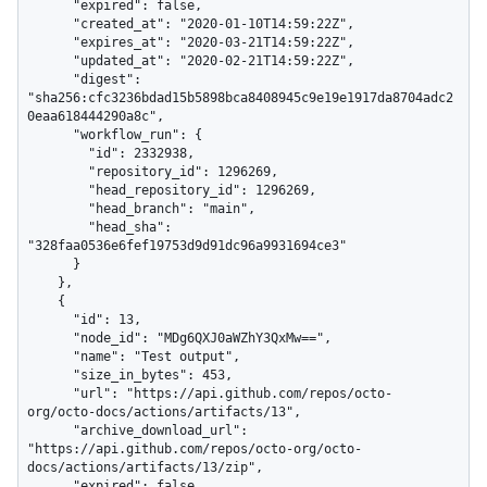
      "expired": false,

      "created_at": "2020-01-10T14:59:22Z",

      "expires_at": "2020-03-21T14:59:22Z",

      "updated_at": "2020-02-21T14:59:22Z",

      "digest": 
"sha256:cfc3236bdad15b5898bca8408945c9e19e1917da8704adc2
0eaa618444290a8c",

      "workflow_run": {

        "id": 2332938,

        "repository_id": 1296269,

        "head_repository_id": 1296269,

        "head_branch": "main",

        "head_sha": 
"328faa0536e6fef19753d9d91dc96a9931694ce3"

      }

    },

    {

      "id": 13,

      "node_id": "MDg6QXJ0aWZhY3QxMw==",

      "name": "Test output",

      "size_in_bytes": 453,

      "url": "https://api.github.com/repos/octo-
org/octo-docs/actions/artifacts/13",

      "archive_download_url": 
"https://api.github.com/repos/octo-org/octo-
docs/actions/artifacts/13/zip",

      "expired": false,
