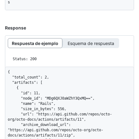
s
Response
Respuesta de ejemplo
Esquema de respuesta
Status: 200
{

  "total_count": 2,

  "artifacts": [

    {

      "id": 11,

      "node_id": "MDg6QXJ0aWZhY3QxMQ==",

      "name": "Rails",

      "size_in_bytes": 556,

      "url": "https://api.github.com/repos/octo-
org/octo-docs/actions/artifacts/11",

      "archive_download_url": 
"https://api.github.com/repos/octo-org/octo-
docs/actions/artifacts/11/zip",
