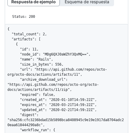
Respuesta de ejemplo
Esquema de respuesta
Status: 200
{

  "total_count": 2,

  "artifacts": [

    {

      "id": 11,

      "node_id": "MDg6QXJ0aWZhY3QxMQ==",

      "name": "Rails",

      "size_in_bytes": 556,

      "url": "https://api.github.com/repos/octo-
org/octo-docs/actions/artifacts/11",

      "archive_download_url": 
"https://api.github.com/repos/octo-org/octo-
docs/actions/artifacts/11/zip",

      "expired": false,

      "created_at": "2020-01-10T14:59:22Z",

      "expires_at": "2020-03-21T14:59:22Z",

      "updated_at": "2020-02-21T14:59:22Z",

      "digest": 
"sha256:cfc3236bdad15b5898bca8408945c9e19e1917da8704adc2
0eaa618444290a8c",

      "workflow_run": {
