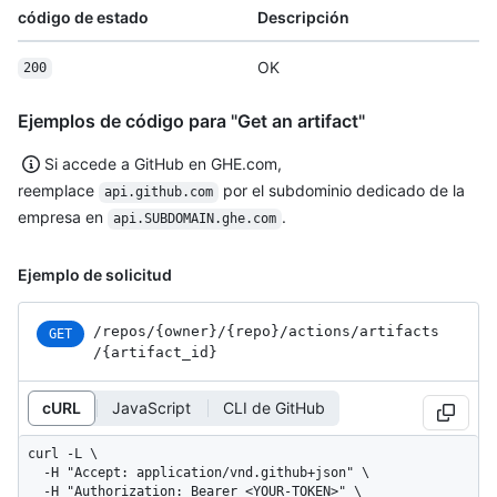
código de estado
Descripción
OK
200
Ejemplos de código para "Get an artifact"
Si accede a GitHub en GHE.com,
reemplace
por el subdominio dedicado de la
api.github.com
empresa en
.
api.SUBDOMAIN.ghe.com
Ejemplo de solicitud
/repos
/{owner}
/{repo}
/actions
/artifacts
GET
/{artifact_
id}
cURL
JavaScript
CLI de GitHub
curl -L \

  -H "Accept: application/vnd.github+json" \

  -H "Authorization: Bearer <YOUR-TOKEN>" \
