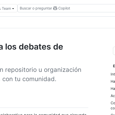
Buscar o preguntar
Copilot
 & Team
ra los debates de
E
n repositorio u organización
In
s con tu comunidad.
Ha
Ha
Ac
Co
co