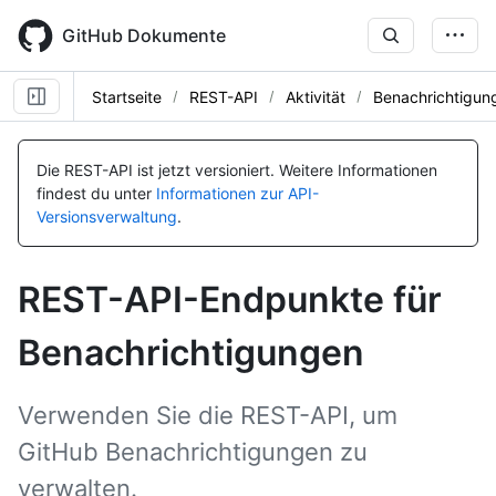
Skip
to
GitHub Dokumente
main
content
Startseite
REST-API
Aktivität
Benachrichtigun
Name, Typ,
Name, Typ,
Name, Typ,
Name, Typ,
Name, Typ,
Name, Typ,
Name, Typ,
Name, Typ,
Name, Typ,
Name, Typ,
Name, Typ,
Name, Typ,
Name, Typ,
Name, Typ,
Name, Typ,
Name, Typ,
Name, Typ,
Name, Typ,
Name, Typ,
Name, Typ,
Name, Typ,
Name, Typ,
Name, Typ,
BESCHREIBUNG
BESCHREIBUNG
BESCHREIBUNG
BESCHREIBUNG
BESCHREIBUNG
BESCHREIBUNG
BESCHREIBUNG
BESCHREIBUNG
BESCHREIBUNG
BESCHREIBUNG
BESCHREIBUNG
BESCHREIBUNG
BESCHREIBUNG
BESCHREIBUNG
BESCHREIBUNG
BESCHREIBUNG
BESCHREIBUNG
BESCHREIBUNG
BESCHREIBUNG
BESCHREIBUNG
BESCHREIBUNG
BESCHREIBUNG
BESCHREIBUNG
Die REST-API ist jetzt versioniert.
Weitere Informationen
findest du unter
Informationen zur API-
Versionsverwaltung
.
REST-API-Endpunkte für
Benachrichtigungen
Verwenden Sie die REST-API, um
GitHub Benachrichtigungen zu
verwalten.