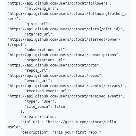
"https://api.github.com/users/octocat/followers",

        "following_url": 
"https://api.github.com/users/octocat/following{/other_u
ser}",

        "gists_url": 
"https://api.github.com/users/octocat/gists{/gist_id}",

        "starred_url": 
"https://api.github.com/users/octocat/starred{/owner}
{/repo}",

        "subscriptions_url": 
"https://api.github.com/users/octocat/subscriptions",

        "organizations_url": 
"https://api.github.com/users/octocat/orgs",

        "repos_url": 
"https://api.github.com/users/octocat/repos",

        "events_url": 
"https://api.github.com/users/octocat/events{/privacy}",

        "received_events_url": 
"https://api.github.com/users/octocat/received_events",

        "type": "User",

        "site_admin": false

      },

      "private": false,

      "html_url": "https://github.com/octocat/Hello-
World",

      "description": "This your first repo!",
