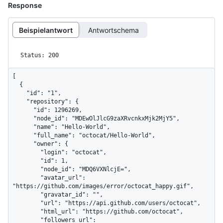
Response
Beispielantwort
Antwortschema
Status: 200
[

  {

    "id": "1",

    "repository": {

      "id": 1296269,

      "node_id": "MDEwOlJlcG9zaXRvcnkxMjk2MjY5",

      "name": "Hello-World",

      "full_name": "octocat/Hello-World",

      "owner": {

        "login": "octocat",

        "id": 1,

        "node_id": "MDQ6VXNlcjE=",

        "avatar_url": 
"https://github.com/images/error/octocat_happy.gif",

        "gravatar_id": "",

        "url": "https://api.github.com/users/octocat",

        "html_url": "https://github.com/octocat",

        "followers_url": 