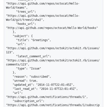
"https://api.github.com/repos/octocat/Hello-
World/teams",

      "trees_url": 
"https://api.github.com/repos/octocat/Hello-
World/git/trees{/sha}",

      "hooks_url": 
"http://api.github.com/repos/octocat/Hello-World/hooks"

    },

    "subject": {

      "title": "Greetings",

      "url": 
"https://api.github.com/repos/octokit/octokit.rb/issues/
123",

      "latest_comment_url": 
"https://api.github.com/repos/octokit/octokit.rb/issues/
comments/123",

      "type": "Issue"

    },

    "reason": "subscribed",

    "unread": true,

    "updated_at": "2014-11-07T22:01:45Z",

    "last_read_at": "2014-11-07T22:01:45Z",

    "url": 
"https://api.github.com/notifications/threads/1",

    "subscription_url": 
"https://api.github.com/notifications/threads/1/subscrip