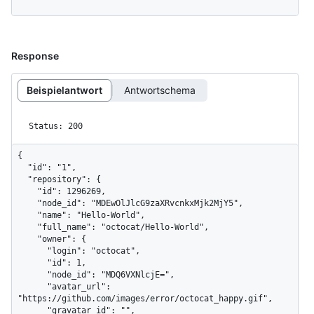
Response
Beispielantwort
Antwortschema
Status: 200
{

  "id": "1",

  "repository": {

    "id": 1296269,

    "node_id": "MDEwOlJlcG9zaXRvcnkxMjk2MjY5",

    "name": "Hello-World",

    "full_name": "octocat/Hello-World",

    "owner": {

      "login": "octocat",

      "id": 1,

      "node_id": "MDQ6VXNlcjE=",

      "avatar_url": 
"https://github.com/images/error/octocat_happy.gif",

      "gravatar_id": "",
