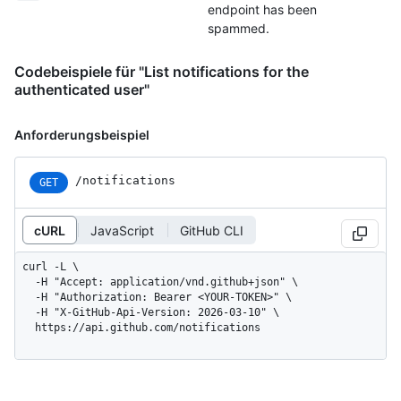
endpoint has been
spammed.
Codebeispiele für "List notifications for the
authenticated user"
Anforderungsbeispiel
/notifications
GET
cURL
JavaScript
GitHub CLI
curl -L \

  -H "Accept: application/vnd.github+json" \

  -H "Authorization: Bearer <YOUR-TOKEN>" \

  -H "X-GitHub-Api-Version: 2026-03-10" \

  https://api.github.com/notifications