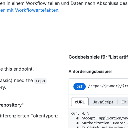
en in einem Workflow teilen und Daten nach Abschluss des
ten mit Workflowartefakten
.
Codebeispiele für "List arti
e this endpoint.
Anforderungsbeispiel
assic) need the
repo
/repos
/{owner}
/{r
ry.
GET
cURL
JavaScript
Git
 repository"
curl -L \

ifferenzierten Tokentypen.
:
  -H "Accept: application/vnd.github+json" \

  -H "Authorization: Bearer <YOUR-TOKEN>" \
