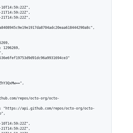
a8408945c9e19e1917da8704adc20eaa618444290a8c",

",
