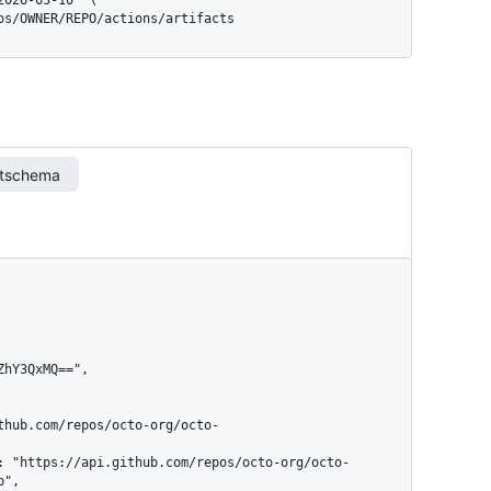
pos/OWNER/REPO/actions/artifacts
rtschema
",
