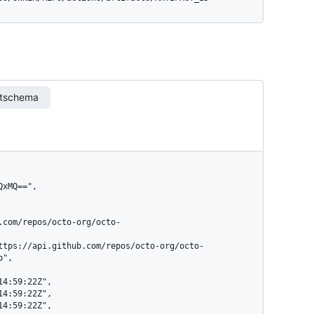
rtschema
",
