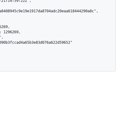
a8408945c9e19e1917da8704adc20eaa618444290a8c",
