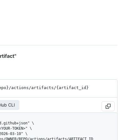
tifact"
epo}
/actions
/artifacts
/{artifact_
id}
Hub CLI
pos/OWNER/REPO/actions/artifacts/ARTIFACT_ID