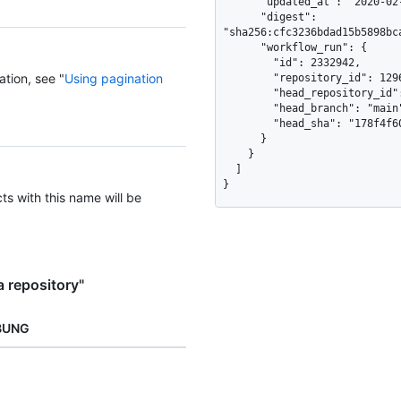
      "updated_at": "2020-02-21T14:59:22Z",

      "digest": 
"sha256:cfc3236bdad15b5898bc
      "workflow_run": {

        "id": 2332942,

ation, see "
Using pagination
        "repository_id": 1296269,

        "head_repository_id": 1296269,

        "head_branch": "main",

        "head_sha": "178f4f6090b3fccad4a65b3e83d076a622d59652"

      }

    }

  ]

}
cts with this name will be
a repository"
BUNG