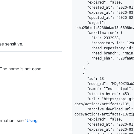
      "expired": false,

      "created_at": "2020-01-10T14:59:22Z",

      "expires_at": "2020-03-21T14:59:22Z",

      "updated_at": "2020-02-21T14:59:22Z",

      "digest": 
"sha256:cfc3236bdad15b5898bc
      "workflow_run": {

        "id": 2332938,

        "repository_id": 1296269,

e sensitive.
        "head_repository_id": 1296269,

        "head_branch": "main",

        "head_sha": "328faa0536e6fef19753d9d91dc96a9931694ce3"

      }

 The name is not case
    },

    {

      "id": 13,

      "node_id": "MDg6QXJ0aWZhY3QxMw==",

      "name": "Test output",

      "size_in_bytes": 453,

      "url": "https://api.github.com/repos/octo-org/octo-
docs/actions/artifacts/13",

      "archive_download_url": "https://api.github.com/repos/octo-org/octo-
docs/actions/artifacts/13/zip
      "expired": false,

rmation, see "
Using
      "created_at": "2020-01-10T14:59:22Z",

      "expires_at": "2020-03-21T14:59:22Z",
