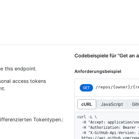
Codebeispiele für "Get an ar
e this endpoint.
Anforderungsbeispiel
rsonal access tokens
/repos
/{owner}
/{r
nt.
GET
cURL
JavaScript
Git
curl -L \

ifferenzierten Tokentypen.
:
  -H "Accept: application/vnd.github+json" \

  -H "Authorization: Bearer <YOUR-TOKEN>" \

  -H "X-GitHub-Api-Version: 2026-03-10" \

  https://api.github.com/re