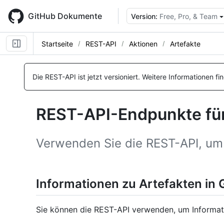
Skip
to
GitHub Dokumente
Version:
Free, Pro, & Team
main
content
Startseite
REST-API
Aktionen
Artefakte
Name, Typ,
Name, Typ,
Name, Typ,
Name, Typ,
Name, Typ,
Name, Typ,
Name, Typ,
Name, Typ,
Name, Typ,
Name, Typ,
Name, Typ,
Name, Typ,
BESCHREIBUNG
BESCHREIBUNG
BESCHREIBUNG
BESCHREIBUNG
BESCHREIBUNG
BESCHREIBUNG
BESCHREIBUNG
BESCHREIBUNG
BESCHREIBUNG
BESCHREIBUNG
BESCHREIBUNG
BESCHREIBUNG
Die REST-API ist jetzt versioniert.
Weitere Informationen fi
REST-API-Endpunkte für
Verwenden Sie die REST-API, um m
Informationen zu Artefakten in 
Sie können die REST-API verwenden, um Informat