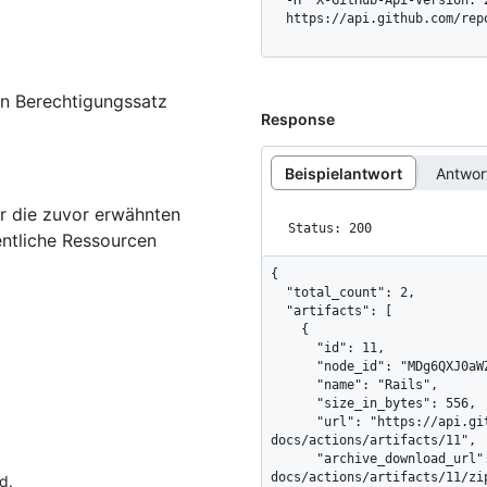
  -H "X-GitHub-Api-Version: 2026-03-10" \

  https://api.github.com/re
en Berechtigungssatz
Response
Beispielantwort
Antwo
r die zuvor erwähnten
Status: 200
ntliche Ressourcen
{

  "total_count": 2,

  "artifacts": [

    {

      "id": 11,

      "node_id": "MDg6QXJ0aWZhY3QxMQ==",

      "name": "Rails",

      "size_in_bytes": 556,

      "url": "https://api.github.com/repos/octo-org/octo-
docs/actions/artifacts/11",

      "archive_download_url": "https://api.github.com/repos/octo-org/octo-
docs/actions/artifacts/11/zip
d.