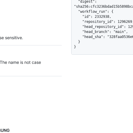
  "digest": 
"sha256:cfc3236bdad15b5898bc
  "workflow_run": {

    "id": 2332938,

    "repository_id": 1296269,

    "head_repository_id": 1296269,

    "head_branch": "main",

    "head_sha": "328faa0536e6fef19753d9d91dc96a9931694ce3"

e sensitive.
  }

}
 The name is not case
BUNG