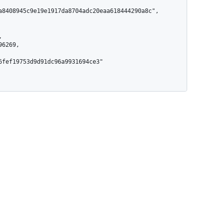
a8408945c9e19e1917da8704adc20eaa618444290a8c",
