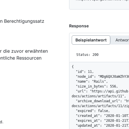
en Berechtigungssatz
Response
Beispielantwort
Antwo
r die zuvor erwähnten
Status: 200
ntliche Ressourcen
{

  "id": 11,

  "node_id": "MDg6QXJ0aWZhY3QxMQ==",

  "name": "Rails",

  "size_in_bytes": 556,

  "url": "https://api.github.com/repos/octo-org/octo-
docs/actions/artifacts/11",

  "archive_download_url": "https://api.github.com/repos/octo-org/octo-
docs/actions/artifacts/11/zip
  "expired": false,

  "created_at": "2020-01-10T14:59:22Z",

  "expires_at": "2020-01-21T14:59:22Z",

d.
  "updated_at": "2020-01-21T14:59:22Z",
