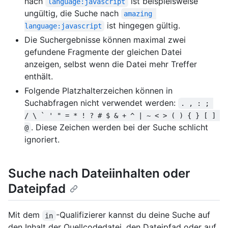
nach
ist beispielsweise
language:javascript
ungültig, die Suche nach
amazing 
ist hingegen gültig.
language:javascript
Die Suchergebnisse können maximal zwei
gefundene Fragmente der gleichen Datei
anzeigen, selbst wenn die Datei mehr Treffer
enthält.
Folgende Platzhalterzeichen können in
Suchabfragen nicht verwendet werden:
. , : ; 
/ \ ` ' " = * ! ? # $ & + ^ | ~ < > ( ) { } [ ] 
. Diese Zeichen werden bei der Suche schlicht
@
ignoriert.
Suche nach Dateiinhalten oder
Dateipfad
Mit dem
-Qualifizierer kannst du deine Suche auf
in
den Inhalt der Quellcodedatei, den Dateipfad oder auf