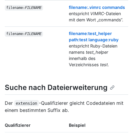
filename:.vimrc commands
filename:
FILENAME
entspricht
VIMRC
-Dateien
mit dem Wort „commands“.
filename:test_helper
filename:
FILENAME
path:test language:ruby
entspricht Ruby-Dateien
namens
test_helper
innerhalb des
Verzeichnisses
test
.
Suche nach Dateierweiterung
Der
-Qualifizierer gleicht Codedateien mit
extension
einem bestimmten Suffix ab.
Qualifizierer
Beispiel