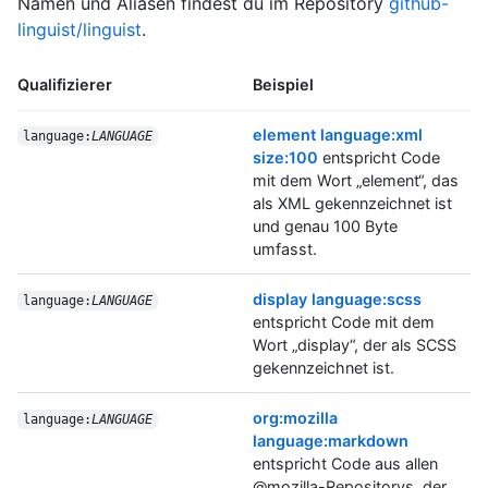
Namen und Aliasen findest du im Repository
github-
linguist/linguist
.
Qualifizierer
Beispiel
element language:xml
language:
LANGUAGE
size:100
entspricht Code
mit dem Wort „element“, das
als XML gekennzeichnet ist
und genau 100 Byte
umfasst.
display language:scss
language:
LANGUAGE
entspricht Code mit dem
Wort „display“, der als SCSS
gekennzeichnet ist.
org:mozilla
language:
LANGUAGE
language:markdown
entspricht Code aus allen
@mozilla-Repositorys, der