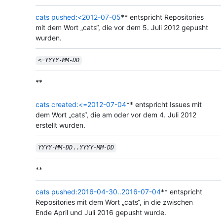
cats pushed:<2012-07-05
** entspricht Repositories
mit dem Wort „cats“, die vor dem 5. Juli 2012 gepusht
wurden.
<=
YYYY
-
MM
-
DD
**
cats created:<=2012-07-04
** entspricht Issues mit
dem Wort „cats“, die am oder vor dem 4. Juli 2012
erstellt wurden.
YYYY
-
MM
-
DD
..
YYYY
-
MM
-
DD
**
cats pushed:2016-04-30..2016-07-04
** entspricht
Repositories mit dem Wort „cats“, in die zwischen
Ende April und Juli 2016 gepusht wurde.