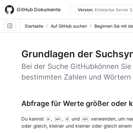
Skip
to
GitHub Dokumente
Version:
Enterprise Server 3
main
content
Startseite
Auf GitHub suchen
Beginnen Sie mit d
Grundlagen der Suchsy
Bei der Suche GitHubkönnen Sie 
bestimmten Zahlen und Wörtern 
Abfrage für Werte größer oder kl
Du kannst
,
,
und
verwenden, um nac
>
>=
<
<=
oder gleich, kleiner und kleiner oder gleich eine