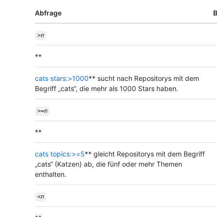
Abfrage
B
>
n
**
cats stars:>1000
** sucht nach Repositorys mit dem
Begriff „cats“, die mehr als 1000 Stars haben.
>=
n
**
cats topics:>=5
** gleicht Repositorys mit dem Begriff
„cats“ (Katzen) ab, die fünf oder mehr Themen
enthalten.
<
n