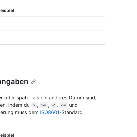
eispiel
tangaben
 oder später als ein anderes Datum sind,
len, indem du
,
,
,
und
>
>=
<
<=
tierung muss dem
ISO8601
-Standard
eispiel