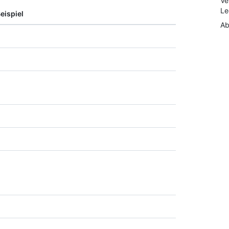
Ve
Le
eispiel
Ab