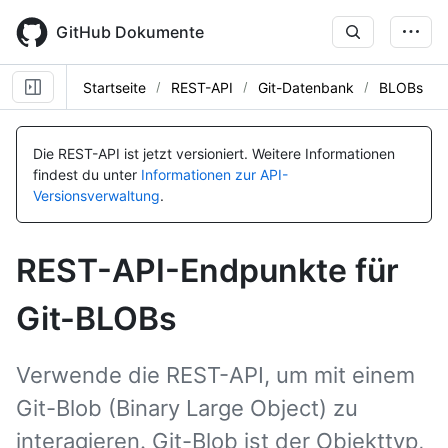
Skip
to
GitHub Dokumente
main
content
Startseite
REST-API
Git-Datenbank
BLOBs
Name, Typ,
Name, Typ,
Name, Typ,
Name, Typ,
Name, Typ,
BESCHREIBUNG
BESCHREIBUNG
BESCHREIBUNG
BESCHREIBUNG
BESCHREIBUNG
Die REST-API ist jetzt versioniert.
Weitere Informationen
findest du unter
Informationen zur API-
Versionsverwaltung
.
REST-API-Endpunkte für
Git-BLOBs
Verwende die REST-API, um mit einem
Git-Blob (Binary Large Object) zu
interagieren. Git-Blob ist der Objekttyp,