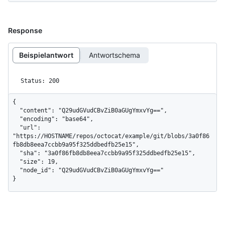
Response
Beispielantwort
Antwortschema
Status: 200
{

  "content": "Q29udGVudCBvZiB0aGUgYmxvYg==",

  "encoding": "base64",

  "url": 
"https://HOSTNAME/repos/octocat/example/git/blobs/3a0f86
fb8db8eea7ccbb9a95f325ddbedfb25e15",

  "sha": "3a0f86fb8db8eea7ccbb9a95f325ddbedfb25e15",

  "size": 19,

  "node_id": "Q29udGVudCBvZiB0aGUgYmxvYg=="

}