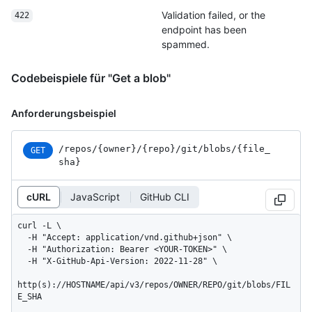
Validation failed, or the
422
endpoint has been
spammed.
Codebeispiele für "Get a blob"
Anforderungsbeispiel
/repos
/{owner}
/{repo}
/git
/blobs
/{file_
GET
sha}
cURL
JavaScript
GitHub CLI
curl -L \

  -H "Accept: application/vnd.github+json" \

  -H "Authorization: Bearer <YOUR-TOKEN>" \

  -H "X-GitHub-Api-Version: 2022-11-28" \

http(s)://HOSTNAME/api/v3/repos/OWNER/REPO/git/blobs/FIL
E_SHA