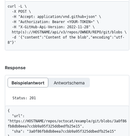
curl -L \

  -X POST \

  -H "Accept: application/vnd.github+json" \

  -H "Authorization: Bearer <YOUR-TOKEN>" \

  -H "X-GitHub-Api-Version: 2022-11-28" \

  http(s)://HOSTNAME/api/v3/repos/OWNER/REPO/git/blobs \

  -d '{"content":"Content of the blob","encoding":"utf-
8"}'
Response
Beispielantwort
Antwortschema
Status: 201
{

  "url": 
"https://HOSTNAME/repos/octocat/example/git/blobs/3a0f86
fb8db8eea7ccbb9a95f325ddbedfb25e15",

  "sha": "3a0f86fb8db8eea7ccbb9a95f325ddbedfb25e15"
