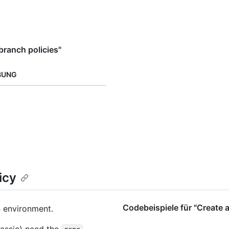
ranch policies"
BUNG
icy
Codebeispiele für "Create 
n environment.
assic) need the