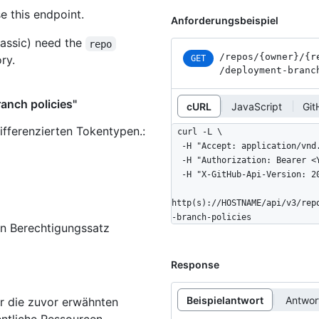
e this endpoint.
Anforderungsbeispiel
assic) need the
repo
/repos
/{owner}
/{r
ry.
GET
/deployment-branc
ranch policies"
cURL
JavaScript
Git
ifferenzierten Tokentypen.
:
curl -L \

  -H "Accept: application/vnd.github+json" \

  -H "Authorization: Bearer <YOUR-TOKEN>" \

  -H "X-GitHub-Api-Version: 2022-11-28" \

http(s)://HOSTNAME/api/v3/rep
-branch-policies
en Berechtigungssatz
Response
Beispielantwort
Antwo
r die zuvor erwähnten