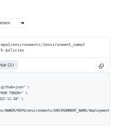
repo}
/environments
/{environment_
name}
ch-policies
Hub CLI
os/OWNER/REPO/environments/ENVIRONMENT_NAME/deployment