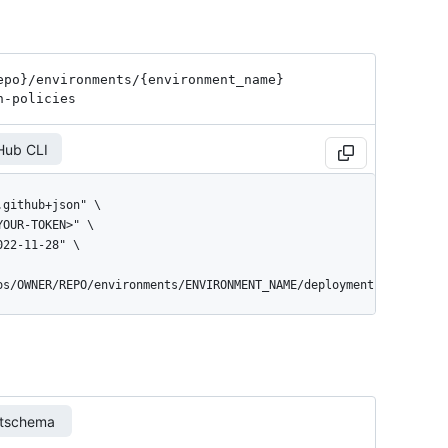
epo}
/environments
/{environment_
name}
h-policies
Hub CLI
os/OWNER/REPO/environments/ENVIRONMENT_NAME/deployment
rtschema