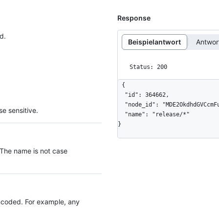
Response
d.
Beispielantwort
Antwo
Status: 200
{

  "id": 364662,

  "node_id": "MDE2OkdhdGVCcmFuY2hQb2xpY3kzNjQ2NjI=",

e sensitive.
  "name": "release/*"

}
 The name is not case
coded. For example, any