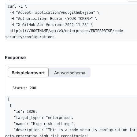
curl -L \

  -H "Accept: application/vnd.github+json" \

  -H "Authorization: Bearer <YOUR-TOKEN>" \

  -H "X-GitHub-Api-Version: 2022-11-28" \

  http(s)://HOSTNAME/api/v3/enterprises/ENTERPRISE/code-
security/configurations
Response
Beispielantwort
Antwortschema
Status: 200
[

  {

    "id": 1326,

    "target_type": "enterprise",

    "name": "High risk settings",

    "description": "This is a code security configuration for 
octo-enterprise high risk repositories",
