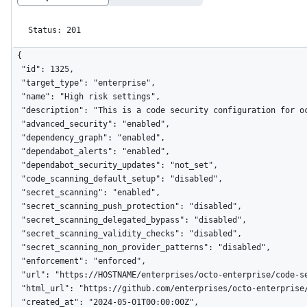
Status: 201
{

  "id": 1325,

  "target_type": "enterprise",

  "name": "High risk settings",

  "description": "This is a code security configuration for octo-enterprise",

  "advanced_security": "enabled",

  "dependency_graph": "enabled",

  "dependabot_alerts": "enabled",

  "dependabot_security_updates": "not_set",

  "code_scanning_default_setup": "disabled",

  "secret_scanning": "enabled",

  "secret_scanning_push_protection": "disabled",

  "secret_scanning_delegated_bypass": "disabled",

  "secret_scanning_validity_checks": "disabled",

  "secret_scanning_non_provider_patterns": "disabled",

  "enforcement": "enforced",

  "url": "https://HOSTNAME/enterprises/octo-enterprise/code-security/configurations/1325",

  "html_url": "https://github.com/enterprises/octo-enterprise/settings/security_analysis/configurations/1325/edit",

  "created_at": "2024-05-01T00:00:00Z",
