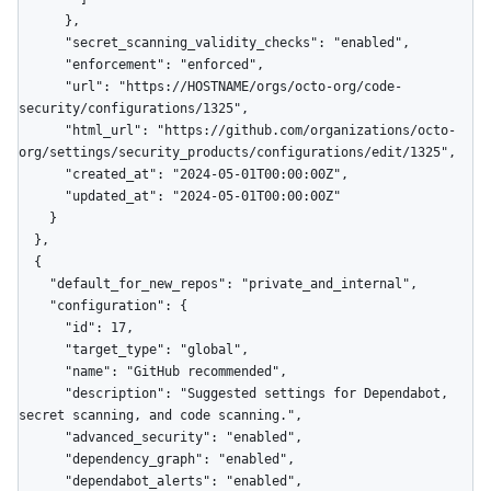
      },

      "secret_scanning_validity_checks": "enabled",

      "enforcement": "enforced",

      "url": "https://HOSTNAME/orgs/octo-org/code-
security/configurations/1325",

      "html_url": "https://github.com/organizations/octo-
org/settings/security_products/configurations/edit/1325",

      "created_at": "2024-05-01T00:00:00Z",

      "updated_at": "2024-05-01T00:00:00Z"

    }

  },

  {

    "default_for_new_repos": "private_and_internal",

    "configuration": {

      "id": 17,

      "target_type": "global",

      "name": "GitHub recommended",

      "description": "Suggested settings for Dependabot, 
secret scanning, and code scanning.",

      "advanced_security": "enabled",

      "dependency_graph": "enabled",

      "dependabot_alerts": "enabled",
