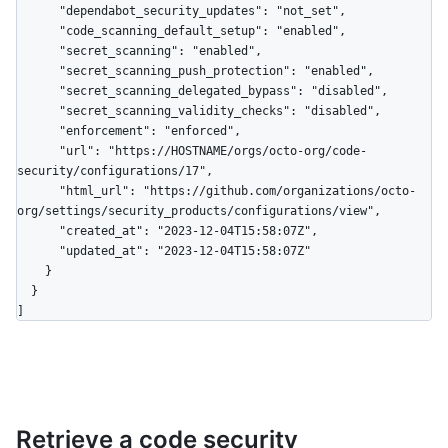
      "dependabot_security_updates": "not_set",

      "code_scanning_default_setup": "enabled",

      "secret_scanning": "enabled",

      "secret_scanning_push_protection": "enabled",

      "secret_scanning_delegated_bypass": "disabled",

      "secret_scanning_validity_checks": "disabled",

      "enforcement": "enforced",

      "url": "https://HOSTNAME/orgs/octo-org/code-
security/configurations/17",

      "html_url": "https://github.com/organizations/octo-
org/settings/security_products/configurations/view",

      "created_at": "2023-12-04T15:58:07Z",

      "updated_at": "2023-12-04T15:58:07Z"

    }

  }

]
Retrieve a code security