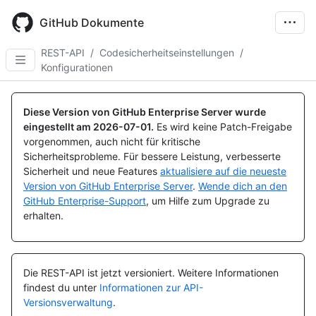
Skip
to
GitHub Dokumente
main
content
REST-API
/
Codesicherheitseinstellungen
/
Konfigurationen
Name, Typ,
Name, Typ,
Name, Typ,
Name, Typ,
Name, Typ,
Name, Typ,
Name, Typ,
Name, Typ,
Name, Typ,
Name, Typ,
Name, Typ,
Name, Typ,
Name, Typ,
Name, Typ,
Name, Typ,
Name, Typ,
Name, Typ,
Name, Typ,
Name, Typ,
Name, Typ,
Name, Typ,
Name, Typ,
Name, Typ,
Name, Typ,
Name, Typ,
Name, Typ,
Name, Typ,
Name, Typ,
Name, Typ,
Name, Typ,
Name, Typ,
Name, Typ,
Name, Typ,
Name, Typ,
Name, Typ,
Name, Typ,
Name, Typ,
Name, Typ,
Name, Typ,
Name, Typ,
Name, Typ,
Name, Typ,
Name, Typ,
Name, Typ,
Name, Typ,
Name, Typ,
Name, Typ,
Name, Typ,
Name, Typ,
Name, Typ,
Name, Typ,
Name, Typ,
Name, Typ,
BESCHREIBUNG
BESCHREIBUNG
BESCHREIBUNG
BESCHREIBUNG
BESCHREIBUNG
BESCHREIBUNG
BESCHREIBUNG
BESCHREIBUNG
BESCHREIBUNG
BESCHREIBUNG
BESCHREIBUNG
BESCHREIBUNG
BESCHREIBUNG
BESCHREIBUNG
BESCHREIBUNG
BESCHREIBUNG
BESCHREIBUNG
BESCHREIBUNG
BESCHREIBUNG
BESCHREIBUNG
BESCHREIBUNG
BESCHREIBUNG
BESCHREIBUNG
BESCHREIBUNG
BESCHREIBUNG
BESCHREIBUNG
BESCHREIBUNG
BESCHREIBUNG
BESCHREIBUNG
BESCHREIBUNG
BESCHREIBUNG
BESCHREIBUNG
BESCHREIBUNG
BESCHREIBUNG
BESCHREIBUNG
BESCHREIBUNG
BESCHREIBUNG
BESCHREIBUNG
BESCHREIBUNG
BESCHREIBUNG
BESCHREIBUNG
BESCHREIBUNG
BESCHREIBUNG
BESCHREIBUNG
BESCHREIBUNG
BESCHREIBUNG
BESCHREIBUNG
BESCHREIBUNG
BESCHREIBUNG
BESCHREIBUNG
BESCHREIBUNG
BESCHREIBUNG
BESCHREIBUNG
Diese Version von GitHub Enterprise Server wurde
eingestellt am
2026-07-01
.
Es wird keine Patch-Freigabe
vorgenommen, auch nicht für kritische
Sicherheitsprobleme. Für bessere Leistung, verbesserte
Sicherheit und neue Features
aktualisiere auf die neueste
Version von GitHub Enterprise Server
.
Wende dich an den
GitHub Enterprise-Support
, um Hilfe zum Upgrade zu
erhalten.
Die REST-API ist jetzt versioniert.
Weitere Informationen
findest du unter
Informationen zur API-
Versionsverwaltung
.