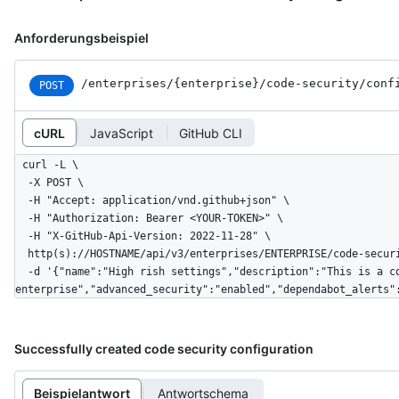
Anforderungsbeispiel
/enterprises
/{enterprise}
/code-security
/conf
POST
cURL
JavaScript
GitHub CLI
curl -L \

  -X POST \

  -H "Accept: application/vnd.github+json" \

  -H "Authorization: Bearer <YOUR-TOKEN>" \

  -H "X-GitHub-Api-Version: 2022-11-28" \

  http(s)://HOSTNAME/api/v3/enterprises/ENTERPRISE/code-security/configurations \

  -d '{"name":"High rish settings","description":"This is a code security configuration for octo-
enterprise","advanced_security":"enabled","dependabot_alerts"
Successfully created code security configuration
Beispielantwort
Antwortschema