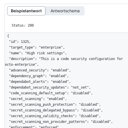
Beispielantwort
Antwortschema
Status: 200
{

  "id": 1325,

  "target_type": "enterprise",

  "name": "High risk settings",

  "description": "This is a code security configuration for 
octo-enterprise",

  "advanced_security": "enabled",

  "dependency_graph": "enabled",

  "dependabot_alerts": "enabled",

  "dependabot_security_updates": "not_set",

  "code_scanning_default_setup": "disabled",

  "secret_scanning": "enabled",

  "secret_scanning_push_protection": "disabled",

  "secret_scanning_delegated_bypass": "disabled",

  "secret_scanning_validity_checks": "disabled",

  "secret_scanning_non_provider_patterns": "disabled",

  "enforcement": "enforced",
