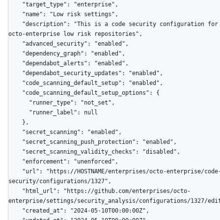
    "target_type": "enterprise",

    "name": "Low risk settings",

    "description": "This is a code security configuration for 
octo-enterprise low risk repositories",

    "advanced_security": "enabled",

    "dependency_graph": "enabled",

    "dependabot_alerts": "enabled",

    "dependabot_security_updates": "enabled",

    "code_scanning_default_setup": "enabled",

    "code_scanning_default_setup_options": {

      "runner_type": "not_set",

      "runner_label": null

    },

    "secret_scanning": "enabled",

    "secret_scanning_push_protection": "enabled",

    "secret_scanning_validity_checks": "disabled",

    "enforcement": "unenforced",

    "url": "https://HOSTNAME/enterprises/octo-enterprise/code-
security/configurations/1327",

    "html_url": "https://github.com/enterprises/octo-
enterprise/settings/security_analysis/configurations/1327/edit
    "created_at": "2024-05-10T00:00:00Z",
