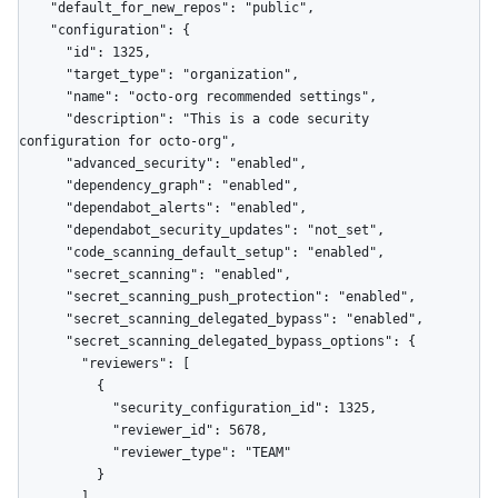
    "default_for_new_repos": "public",

    "configuration": {

      "id": 1325,

      "target_type": "organization",

      "name": "octo-org recommended settings",

      "description": "This is a code security 
configuration for octo-org",

      "advanced_security": "enabled",

      "dependency_graph": "enabled",

      "dependabot_alerts": "enabled",

      "dependabot_security_updates": "not_set",

      "code_scanning_default_setup": "enabled",

      "secret_scanning": "enabled",

      "secret_scanning_push_protection": "enabled",

      "secret_scanning_delegated_bypass": "enabled",

      "secret_scanning_delegated_bypass_options": {

        "reviewers": [

          {

            "security_configuration_id": 1325,

            "reviewer_id": 5678,

            "reviewer_type": "TEAM"

          }

        ]
