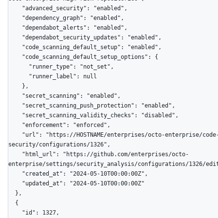
    "advanced_security": "enabled",

    "dependency_graph": "enabled",

    "dependabot_alerts": "enabled",

    "dependabot_security_updates": "enabled",

    "code_scanning_default_setup": "enabled",

    "code_scanning_default_setup_options": {

      "runner_type": "not_set",

      "runner_label": null

    },

    "secret_scanning": "enabled",

    "secret_scanning_push_protection": "enabled",

    "secret_scanning_validity_checks": "disabled",

    "enforcement": "enforced",

    "url": "https://HOSTNAME/enterprises/octo-enterprise/code-
security/configurations/1326",

    "html_url": "https://github.com/enterprises/octo-
enterprise/settings/security_analysis/configurations/1326/edit
    "created_at": "2024-05-10T00:00:00Z",

    "updated_at": "2024-05-10T00:00:00Z"

  },

  {

    "id": 1327,
