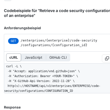
Codebeispiele für "Retrieve a code security configuratio
of an enterprise"
Anforderungsbeispiel
/enterprises
/{enterprise}
/code-security
GET
/configurations
/{configuration_
id}
cURL
JavaScript
GitHub CLI
curl -L \

  -H "Accept: application/vnd.github+json" \

  -H "Authorization: Bearer <YOUR-TOKEN>" \

  -H "X-GitHub-Api-Version: 2022-11-28" \

  http(s)://HOSTNAME/api/v3/enterprises/ENTERPRISE/code-
security/configurations/CONFIGURATION_ID
Response