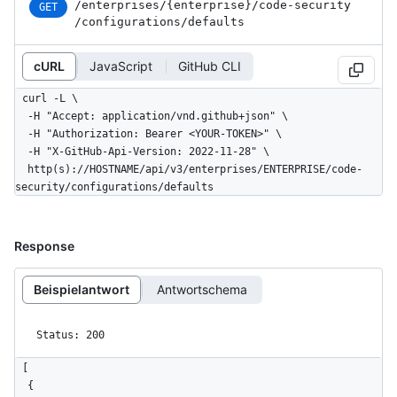
/enterprises
/{enterprise}
/code-security
GET
/configurations
/defaults
cURL
JavaScript
GitHub CLI
curl -L \

  -H "Accept: application/vnd.github+json" \

  -H "Authorization: Bearer <YOUR-TOKEN>" \

  -H "X-GitHub-Api-Version: 2022-11-28" \

  http(s)://HOSTNAME/api/v3/enterprises/ENTERPRISE/code-
security/configurations/defaults
Response
Beispielantwort
Antwortschema
Status: 200
[

  {
