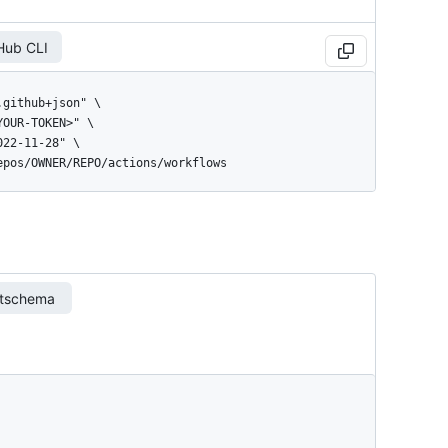
Hub CLI
repos/OWNER/REPO/actions/workflows
rtschema