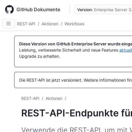
Skip
to
GitHub Dokumente
Version:
Enterprise Server 3
main
content
REST-API
/
Aktionen
/
Workflows
Name, Typ,
Name, Typ,
Name, Typ,
Name, Typ,
Name, Typ,
Name, Typ,
Name, Typ,
Name, Typ,
Name, Typ,
Name, Typ,
Name, Typ,
Name, Typ,
BESCHREIBUNG
BESCHREIBUNG
BESCHREIBUNG
BESCHREIBUNG
BESCHREIBUNG
BESCHREIBUNG
BESCHREIBUNG
BESCHREIBUNG
BESCHREIBUNG
BESCHREIBUNG
BESCHREIBUNG
BESCHREIBUNG
Diese Version von GitHub Enterprise Server wurde einge
Leistung, verbesserte Sicherheit und neue Features
aktual
Upgrade zu erhalten.
Die REST-API ist jetzt versioniert.
Weitere Informationen fi
REST-API
/
Aktionen
/
REST-API-Endpunkte fü
Verwende die REST-API, um mit W