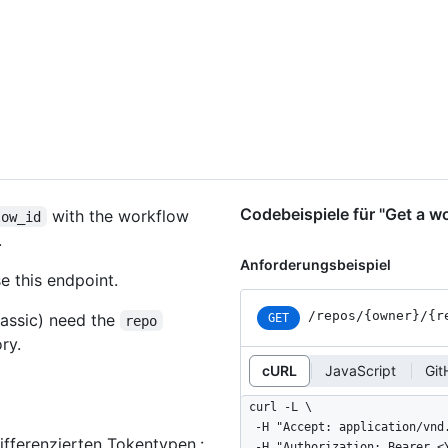
Codebeispiele für "Get a w
with the workflow
low_id
.
Anforderungsbeispiel
e this endpoint.
/repos
/{owner}
/{r
assic) need the
GET
repo
ry.
cURL
JavaScript
Git
curl -L \

  -H "Accept: application/vnd.github+json" \

ifferenzierten Tokentypen.
:
  -H "Authorization: Bearer <YOUR-TOKEN>" \
