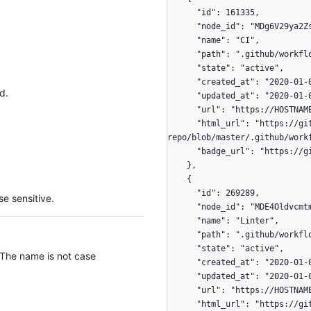
      "id": 161335,

      "node_id": "MDg6V29ya2Zsb3cxNjEzMzU=",

      "name": "CI",

      "path": ".github/workflows/blank.yaml",

      "state": "active",

      "created_at": "2020-01-08T23:48:37.000-08:00",

d.
      "updated_at": "2020-01-08T23:50:21.000-08:00",

      "url": "https://HOSTNAME/repos/octo-org/octo-repo/actions/workflows/161335",

      "html_url": "https://github.com/octo-org/octo-
repo/blob/master/.github/workf
      "badge_url": "https://github.com/octo-org/octo-repo/workflows/CI/badge.svg"

    },

    {

      "id": 269289,

e sensitive.
      "node_id": "MDE4OldvcmtmbG93IFNlY29uZGFyeTI2OTI4OQ==",

      "name": "Linter",

      "path": ".github/workflows/linter.yaml",

      "state": "active",

 The name is not case
      "created_at": "2020-01-08T23:48:37.000-08:00",

      "updated_at": "2020-01-08T23:50:21.000-08:00",

      "url": "https://HOSTNAME/repos/octo-org/octo-repo/actions/workflows/269289",

      "html_url": "https://github.com/octo-org/octo-