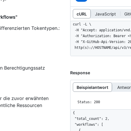
cURL
JavaScript
Git
rkflows"
curl -L \

ifferenzierten Tokentypen.
:
  -H "Accept: application/vnd.github+json" \

  -H "Authorization: Bearer <YOUR-TOKEN>" \

  -H "X-GitHub-Api-Version: 2022-11-28" \

  http(s)://HOSTNAME/api/v3/
en Berechtigungssatz
Response
Beispielantwort
Antwo
r die zuvor erwähnten
Status: 200
ntliche Ressourcen
{

  "total_count": 2,

  "workflows": [

    {
