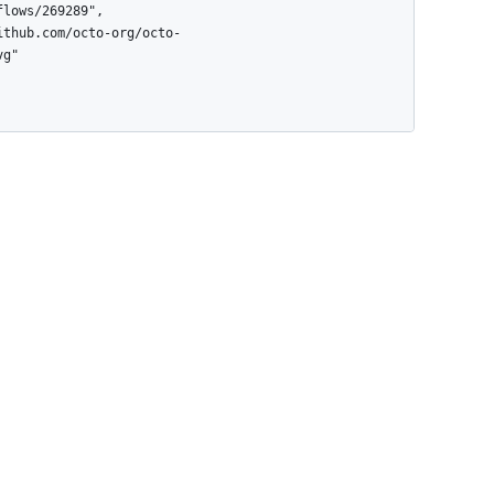
lows/269289",

g"
