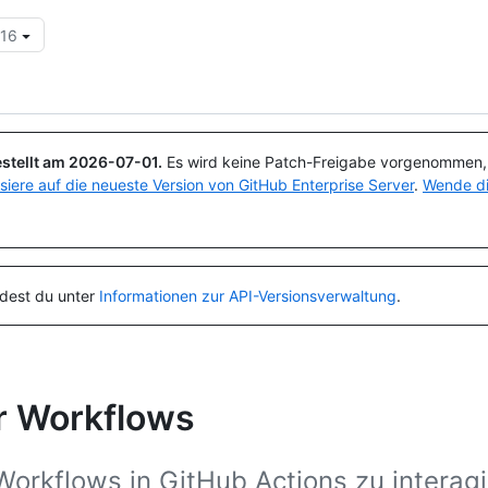
.16
Suchen oder Fragen
Copilot
stellt am
2026-07-01
.
Es wird keine Patch-Freigabe vorgenommen, a
isiere auf die neueste Version von GitHub Enterprise Server
.
Wende di
ndest du unter
Informationen zur API-Versionsverwaltung
.
r Workflows
orkflows in GitHub Actions zu interagi