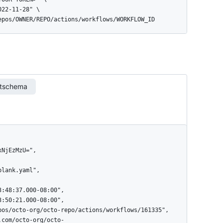
repos/OWNER/REPO/actions/workflows/WORKFLOW_ID
rtschema