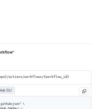
orkflow"
epo}
/actions
/workflows
/{workflow_
id}
Hub CLI