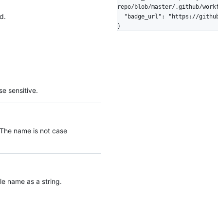
repo/blob/master/.github/workf
d.
  "badge_url": "https://github.com/octo-org/octo-repo/workflows/CI/badge.svg"

}
e sensitive.
 The name is not case
le name as a string.