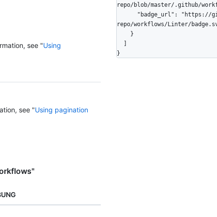
repo/blob/master/.github/workf
      "badge_url": "https://github.com/octo-org/octo-
repo/workflows/Linter/badge.sv
    }

  ]

rmation, see "
Using
}
ation, see "
Using pagination
orkflows"
BUNG