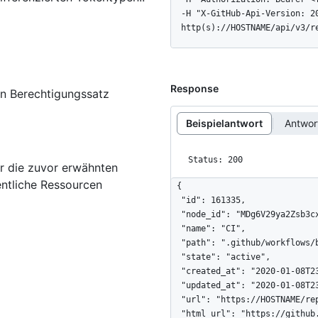
  -H "X-GitHub-Api-Version: 2022-11-28" \

  http(s)://HOSTNAME/api/v3/
Response
en Berechtigungssatz
Beispielantwort
Antwo
Status: 200
r die zuvor erwähnten
ntliche Ressourcen
{

  "id": 161335,

  "node_id": "MDg6V29ya2Zsb3cxNjEzMzU=",

  "name": "CI",

  "path": ".github/workflows/blank.yaml",

  "state": "active",

  "created_at": "2020-01-08T23:48:37.000-08:00",

  "updated_at": "2020-01-08T23:50:21.000-08:00",

  "url": "https://HOSTNAME/repos/octo-org/octo-repo/actions/workflows/161335",

  "html_url": "https://github.com/octo-org/octo-