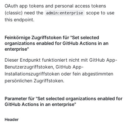
OAuth app tokens and personal access tokens
(classic) need the
scope to use
admin:enterprise
this endpoint.
Feinkörnige Zugriffstoken für "Set selected
organizations enabled for GitHub Actions in an
enterprise"
Dieser Endpunkt funktioniert nicht mit GitHub App-
Benutzerzugriffstoken, GitHub App-
Installationszugriffstoken oder fein abgestimmten
persönlichen Zugriffstoken.
Parameter für "Set selected organizations enabled for
GitHub Actions in an enterprise"
Header