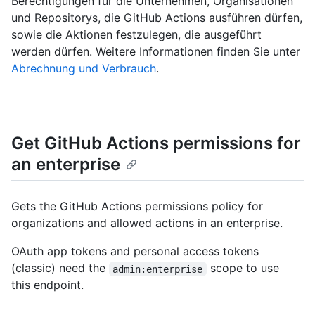
Berechtigungen für die Unternehmen, Organisationen
und Repositorys, die GitHub Actions ausführen dürfen,
sowie die Aktionen festzulegen, die ausgeführt
werden dürfen. Weitere Informationen finden Sie unter
Abrechnung und Verbrauch
.
Get GitHub Actions permissions for
an enterprise
Gets the GitHub Actions permissions policy for
organizations and allowed actions in an enterprise.
OAuth app tokens and personal access tokens
(classic) need the
scope to use
admin:enterprise
this endpoint.