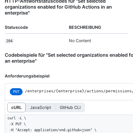
HTTP-Antwortstatuscodes für "Set selected
organizations enabled for GitHub Actions in an
enterprise"
Statuscode
BESCHREIBUNG
No Content
204
Codebeispiele für "Set selected organizations enabled f
an enterprise"
Anforderungsbeispiel
/enterprises
/{enterprise}
/actions
/permissions
PUT
cURL
JavaScript
GitHub CLI
curl -L \

  -X PUT \

  -H "Accept: application/vnd.github+json" \
