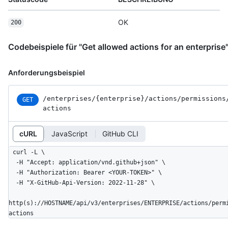
OK
200
Codebeispiele für "Get allowed actions for an enterprise
Anforderungsbeispiel
/enterprises
/{enterprise}
/actions
/permissions
GET
actions
cURL
JavaScript
GitHub CLI
curl -L \

  -H "Accept: application/vnd.github+json" \

  -H "Authorization: Bearer <YOUR-TOKEN>" \

  -H "X-GitHub-Api-Version: 2022-11-28" \

http(s)://HOSTNAME/api/v3/enterprises/ENTERPRISE/actions/perm
actions