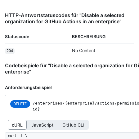
HTTP-Antwortstatuscodes für "Disable a selected
organization for GitHub Actions in an enterprise"
Statuscode
BESCHREIBUNG
No Content
204
Codebeispiele für "Disable a selected organization for G
enterprise"
Anforderungsbeispiel
/enterprises
/{enterprise}
/actions
/permissi
DELETE
id}
cURL
JavaScript
GitHub CLI
curl -L \
