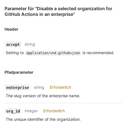
Parameter für "Disable a selected organization for
GitHub Actions in an enterprise"
Header
string
accept
Setting to
is recommended.
application/vnd.github+json
Pfadparameter
string
Erforderlich
enterprise
The slug version of the enterprise name.
integer
Erforderlich
org_id
The unique identifier of the organization.