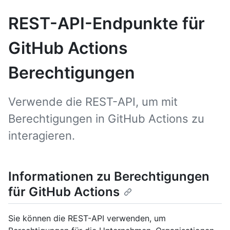
REST-API-Endpunkte für
GitHub Actions
Berechtigungen
Verwende die REST-API, um mit
Berechtigungen in GitHub Actions zu
interagieren.
Informationen zu Berechtigungen
für GitHub Actions
Sie können die REST-API verwenden, um