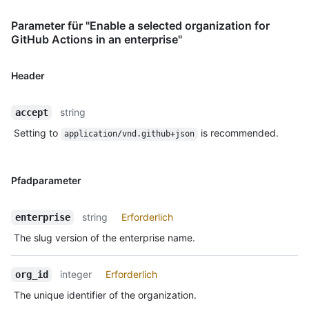
Parameter für "Enable a selected organization for
GitHub Actions in an enterprise"
Header
string
accept
Setting to
is recommended.
application/vnd.github+json
Pfadparameter
string
Erforderlich
enterprise
The slug version of the enterprise name.
integer
Erforderlich
org_id
The unique identifier of the organization.