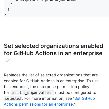
    }

  ]

}
Set selected organizations enabled
for GitHub Actions in an enterprise
Replaces the list of selected organizations that are
enabled for GitHub Actions in an enterprise. To use
this endpoint, the enterprise permission policy
for
must be configured to
enabled_organizations
. For more information, see "
Set GitHub
selected
Actions permissions for an enterprise
."