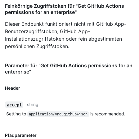
Feinkörnige Zugriffstoken für "Get GitHub Actions
permissions for an enterprise"
Dieser Endpunkt funktioniert nicht mit GitHub App-
Benutzerzugriffstoken, GitHub App-
Installationszugriffstoken oder fein abgestimmten
persönlichen Zugriffstoken.
Parameter für "Get GitHub Actions permissions for an
enterprise"
Header
string
accept
Setting to
is recommended.
application/vnd.github+json
Pfadparameter