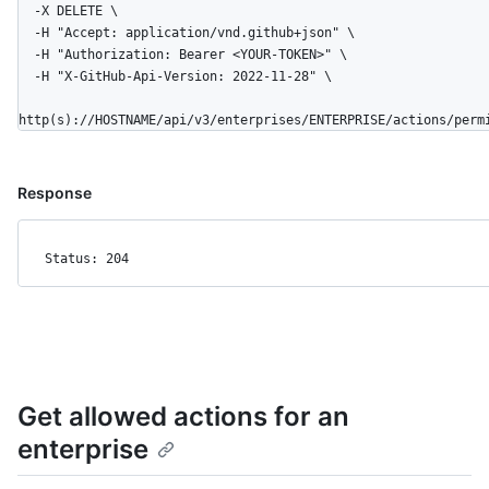
  -X DELETE \

  -H "Accept: application/vnd.github+json" \

  -H "Authorization: Bearer <YOUR-TOKEN>" \

  -H "X-GitHub-Api-Version: 2022-11-28" \

http(s)://HOSTNAME/api/v3/enterprises/ENTERPRISE/actions/perm
Response
Status: 204
Get allowed actions for an
enterprise