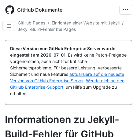
Skip
to
GitHub Dokumente
main
content
GitHub Pages
/
Einrichten einer Website mit Jekyll
/
Jekyll-Build-Fehler bei Pages
Diese Version von GitHub Enterprise Server wurde
eingestellt am
2026-07-01
.
Es wird keine Patch-Freigabe
vorgenommen, auch nicht für kritische
Sicherheitsprobleme. Für bessere Leistung, verbesserte
Sicherheit und neue Features
aktualisiere auf die neueste
Version von GitHub Enterprise Server
.
Wende dich an den
GitHub Enterprise-Support
, um Hilfe zum Upgrade zu
erhalten.
Informationen zu Jekyll-
Build-Fehler für GitHub