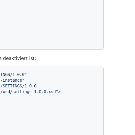
deaktiviert ist:
TINGS/1.0.0"
a-instance"
/SETTINGS/1.0.0

n.apache.org/xsd/settings-1.0.0.xsd"
>