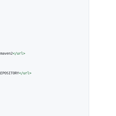
/maven2
</
url
>
REPOSITORY
</
url
>