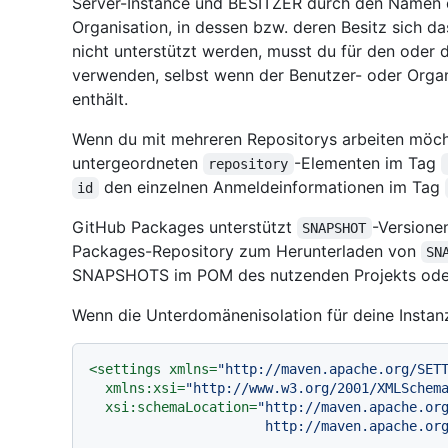
Server-Instance und BESITZER durch den Namen d
Organisation, in dessen bzw. deren Besitz sich 
nicht unterstützt werden, musst du für den oder 
verwenden, selbst wenn der Benutzer- oder Org
enthält.
Wenn du mit mehreren Repositorys arbeiten möcht
untergeordneten
-Elementen im Tag
repository
den einzelnen Anmeldeinformationen im Tag
id
GitHub Packages unterstützt
-Version
SNAPSHOT
Packages-Repository zum Herunterladen von
SN
SNAPSHOTS im POM des nutzenden Projekts oder
Wenn die Unterdomänenisolation für deine Instanz 
<
settings
xmlns
=
"http://maven.apache.org/SET
xmlns:xsi
=
"http://www.w3.org/2001/XMLSchem
xsi:schemaLocation
=
"http://maven.apache.org
                      http://mave