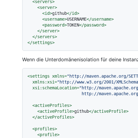
<
servers
>
<
server
>
<
id
>
github
</
id
>
<
username
>
USERNAME
</
username
>
<
password
>
TOKEN
</
password
>
</
server
>
</
servers
>
</
settings
>
Wenn die Unterdomänenisolation für deine Instanz 
<
settings
xmlns
=
"http://maven.apache.org/SET
xmlns:xsi
=
"http://www.w3.org/2001/XMLSchem
xsi:schemaLocation
=
"http://maven.apache.org
                      http://mave
<
activeProfiles
>
<
activeProfile
>
github
</
activeProfile
>
</
activeProfiles
>
<
profiles
>
<
profile
>