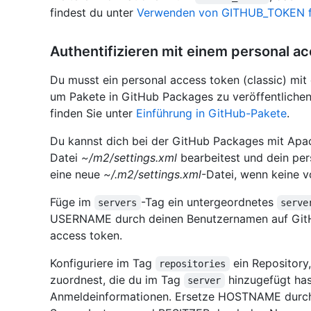
findest du unter
Verwenden von GITHUB_TOKEN für
Authentifizieren mit einem personal a
Du musst ein personal access token (classic) mi
um Pakete in GitHub Packages zu veröffentlichen 
finden Sie unter
Einführung in GitHub-Pakete
.
Du kannst dich bei der GitHub Packages mit Apac
Datei
~/m2/settings.xml
bearbeitest und dein pers
eine neue
~/.m2/settings.xml
-Datei, wenn keine v
Füge im
-Tag ein untergeordnetes
servers
serve
USERNAME durch deinen Benutzernamen auf GitH
access token.
Konfiguriere im Tag
ein Repository
repositories
zuordnest, die du im Tag
hinzugefügt has
server
Anmeldeinformationen. Ersetze HOSTNAME durch