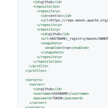
<
id
>
github
</
id
>
<
repositories
>
<
repository
>
<
id
>
central
</
id
>
<
url
>
https://repo.maven.apache.org
</
repository
>
<
repository
>
<
id
>
github
</
id
>
<
url
>
HOSTNAME/_registry/maven/OWNE
<
snapshots
>
<
enabled
>
true
</
enabled
>
</
snapshots
>
</
repository
>
</
repositories
>
</
profile
>
</
profiles
>
<
servers
>
<
server
>
<
id
>
github
</
id
>
<
username
>
USERNAME
</
username
>
<
password
>
TOKEN
</
password
>
</
server
>
</
servers
>