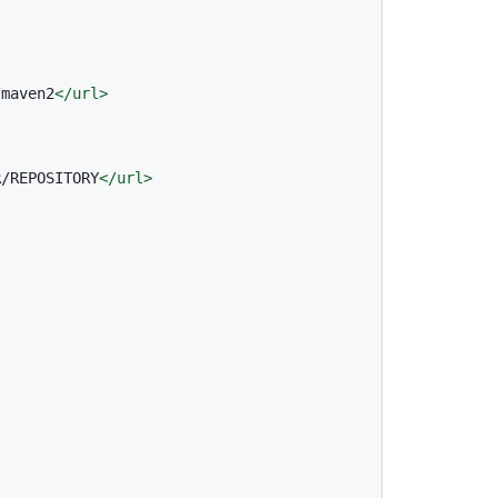
/maven2
</
url
>
R/REPOSITORY
</
url
>