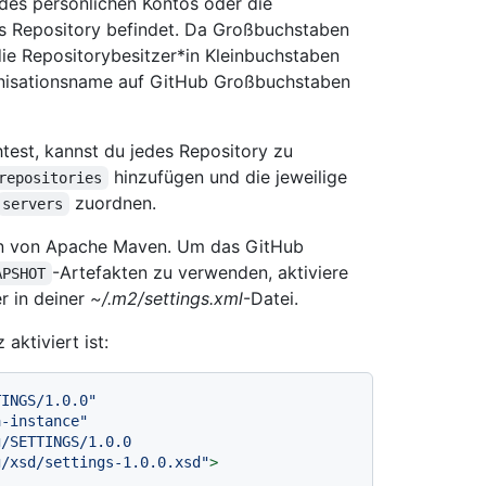
es persönlichen Kontos oder die
das Repository befindet. Da Großbuchstaben
die Repositorybesitzer*in Kleinbuchstaben
anisationsname auf GitHub Großbuchstaben
est, kannst du jedes Repository zu
hinzufügen und die jeweilige
repositories
zuordnen.
servers
en von Apache Maven. Um das GitHub
-Artefakten zu verwenden, aktiviere
APSHOT
 in deiner
~/.m2/settings.xml
-Datei.
aktiviert ist:
TINGS/1.0.0"
a-instance"
/SETTINGS/1.0.0

n.apache.org/xsd/settings-1.0.0.xsd"
>