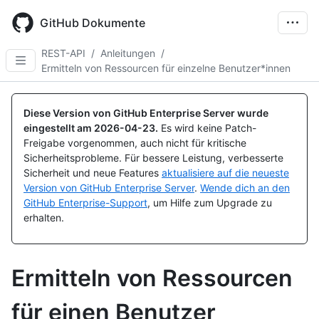
Skip
to
GitHub Dokumente
main
content
REST-API
/
Anleitungen
/
Ermitteln von Ressourcen für einzelne Benutzer*innen
Diese Version von GitHub Enterprise Server wurde
eingestellt am
2026-04-23
.
Es wird keine Patch-
Freigabe vorgenommen, auch nicht für kritische
Sicherheitsprobleme. Für bessere Leistung, verbesserte
Sicherheit und neue Features
aktualisiere auf die neueste
Version von GitHub Enterprise Server
.
Wende dich an den
GitHub Enterprise-Support
, um Hilfe zum Upgrade zu
erhalten.
Ermitteln von Ressourcen
für einen Benutzer