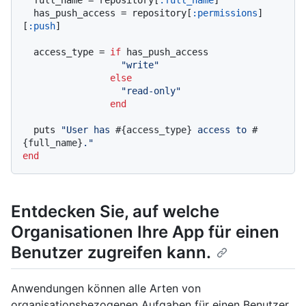
  full_name = repository[
:full_name
]

  has_push_access = repository[
:permissions
]
[
:push
]

  access_type = 
if
 has_push_access

"write"
else
"read-only"
end
  puts 
"User has 
#{access_type}
 access to 
#
{full_name}
."
end
Entdecken Sie, auf welche
Organisationen Ihre App für einen
Benutzer zugreifen kann.
Anwendungen können alle Arten von
organisationsbezogenen Aufgaben für einen Benutzer