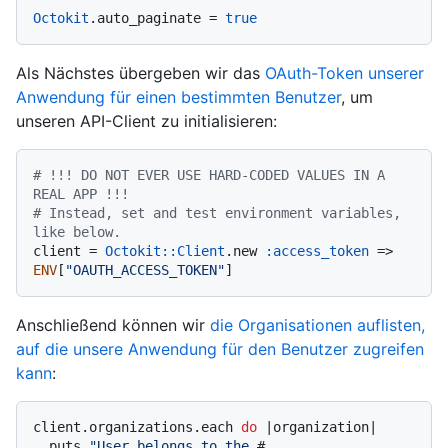
Octokit
.auto_paginate = 
true
Als Nächstes übergeben wir das
OAuth-Token unserer
Anwendung für einen bestimmten Benutzer
, um
unseren API-Client zu initialisieren:
# !!! DO NOT EVER USE HARD-CODED VALUES IN A 
REAL APP !!!
# Instead, set and test environment variables, 
like below.
client = 
Octokit::Client
.new 
:access_token
 => 
ENV
[
"OAUTH_ACCESS_TOKEN"
Anschließend können wir
die Organisationen auflisten,
auf die unsere Anwendung für den Benutzer zugreifen
kann
:
client.organizations.each 
do
 |
organization
|

  puts 
"User belongs to the 
#