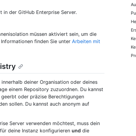
Au
it in der GitHub Enterprise Server.
Pu
He
Er
nisolation müssen aktiviert sein, um die
Ke
 Informationen finden Sie unter
Arbeiten mit
Ke
Pr
istry
 innerhalb deiner Organisation oder deines
Image einem Repository zuzuordnen. Du kannst
 geerbt oder präzise Berechtigungen
den sollen. Du kannst auch anonym auf
prise Server verwenden möchtest, muss dein
ür deine Instanz konfigurieren
und
die