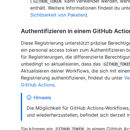
(
kann verwendet werden, wenn 
GITHUB_TOKEN
enthält. Weitere Informationen findest du unt
Sichtbarkeit von Paketen
).
Authentifizieren in einem GitHub Acti
Diese Registrierung unterstützt präzise Berecht
ein personal access token zum Authentifizieren be
für Registrierungen, die differenzierte Berechtig
unbedingt so aktualisieren, dass das
GITHUB_TOKE
Aktualisieren deiner Workflows, die sich mit eine
Registrierung authentifizieren, findest du unter
Ve
GitHub Actions
.
Hinweis
Die Möglichkeit für GitHub Actions-Workflows,
und wiederherzustellen, befindet sich derzeit 
Sie können ein
in einem GitHub Ac
GITHUB_TOKEN