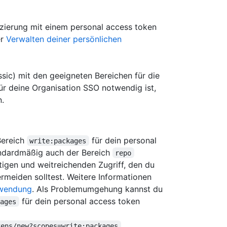
izierung mit einem personal access token
er
Verwalten deiner persönlichen
ssic) mit den geeigneten Bereichen für die
ür deine Organisation SSO notwendig ist,
n.
Bereich
für dein personal
write:packages
tandardmäßig auch der Bereich
repo
tigen und weitreichenden Zugriff, den du
rmeiden solltest. Weitere Informationen
rwendung
. Als Problemumgehung kannst du
für dein personal access token
kages
.
kens/new?scopes=write:packages