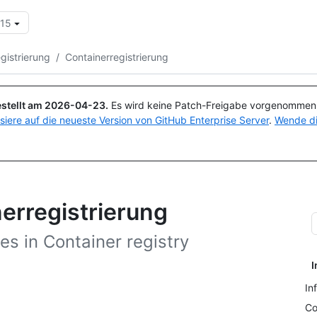
.15
Suchen oder Fragen
Copilot
gistrierung
/
Containerregistrierung
stellt am
2026-04-23
.
Es wird keine Patch-Freigabe vorgenommen, 
isiere auf die neueste Version von GitHub Enterprise Server
.
Wende di
nerregistrierung
s in Container registry
I
In
Co