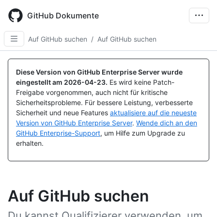
Skip
to
GitHub Dokumente
main
content
Auf GitHub suchen
/
Auf GitHub suchen
Diese Version von GitHub Enterprise Server wurde
eingestellt am
2026-04-23
.
Es wird keine Patch-
Freigabe vorgenommen, auch nicht für kritische
Sicherheitsprobleme. Für bessere Leistung, verbesserte
Sicherheit und neue Features
aktualisiere auf die neueste
Version von GitHub Enterprise Server
.
Wende dich an den
GitHub Enterprise-Support
, um Hilfe zum Upgrade zu
erhalten.
Auf GitHub suchen
Du kannst Qualifizierer verwenden, um