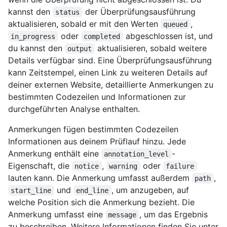
kannst den
der Überprüfungsausführung
status
aktualisieren, sobald er mit den Werten
,
queued
oder
abgeschlossen ist, und
in_progress
completed
du kannst den
aktualisieren, sobald weitere
output
Details verfügbar sind. Eine Überprüfungsausführung
kann Zeitstempel, einen Link zu weiteren Details auf
deiner externen Website, detaillierte Anmerkungen zu
bestimmten Codezeilen und Informationen zur
durchgeführten Analyse enthalten.
Anmerkungen fügen bestimmten Codezeilen
Informationen aus deinem Prüflauf hinzu. Jede
Anmerkung enthält eine
-
annotation_level
Eigenschaft, die
,
oder
notice
warning
failure
lauten kann. Die Anmerkung umfasst außerdem
,
path
und
, um anzugeben, auf
start_line
end_line
welche Position sich die Anmerkung bezieht. Die
Anmerkung umfasst eine
, um das Ergebnis
message
zu beschreiben. Weitere Informationen finden Sie unter