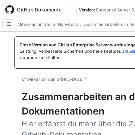
Skip
to
GitHub Dokumente
Version:
Enterprise Server 3
main
content
Mitwirken an den GitHub-Docs
/
Zusammenarbeiten an de
Diese Version von GitHub Enterprise Server wurde einge
Leistung, verbesserte Sicherheit und neue Features
aktual
Upgrade zu erhalten.
Mitwirken an den GitHub-Docs
/
Zusammenarbeiten an d
Dokumentationen
Hier erfährst du mehr über die 
GitHub-Dokumentation.