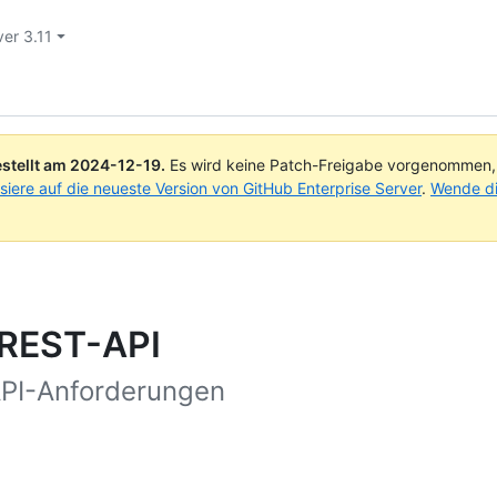
ver 3.11
stellt am
2024-12-19
.
Es wird keine Patch-Freigabe vorgenommen, a
isiere auf die neueste Version von GitHub Enterprise Server
.
Wende di
r REST-API
-API-Anforderungen