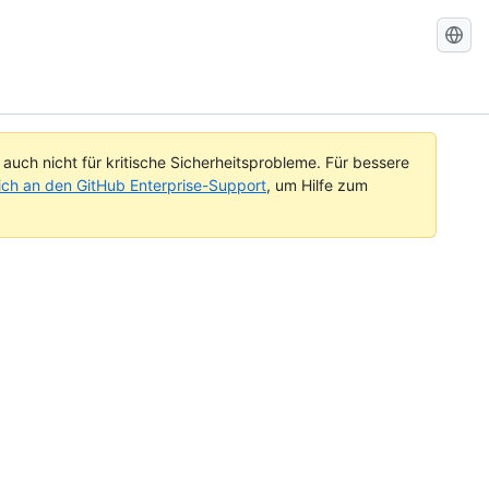
Search
GitHub
Docs
uch nicht für kritische Sicherheitsprobleme. Für bessere
ch an den GitHub Enterprise-Support
, um Hilfe zum