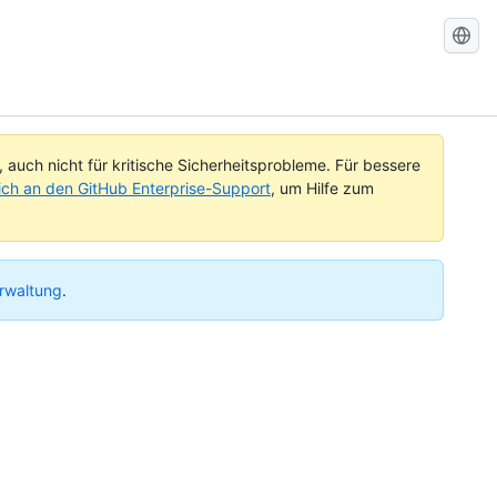
Search
GitHub
Docs
auch nicht für kritische Sicherheitsprobleme. Für bessere
ch an den GitHub Enterprise-Support
, um Hilfe zum
erwaltung
.