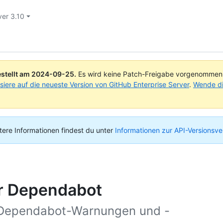
ver 3.10
stellt am
2024-09-25
.
Es wird keine Patch-Freigabe vorgenommen, 
isiere auf die neueste Version von GitHub Enterprise Server
.
Wende di
tere Informationen findest du unter
Informationen zur API-Versionsv
r Dependabot
 Dependabot-Warnungen und -