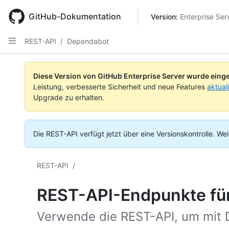
Skip
to
GitHub-Dokumentation
Version: 
Enterprise Ser
main
content
REST-API
/
Dependabot
Diese Version von GitHub Enterprise Server wurde einge
Leistung, verbesserte Sicherheit und neue Features
aktual
Upgrade zu erhalten.
Die REST-API verfügt jetzt über eine Versionskontrolle.
Wei
REST-API
/
REST-API-Endpunkte fü
Verwende die REST-API, um mit