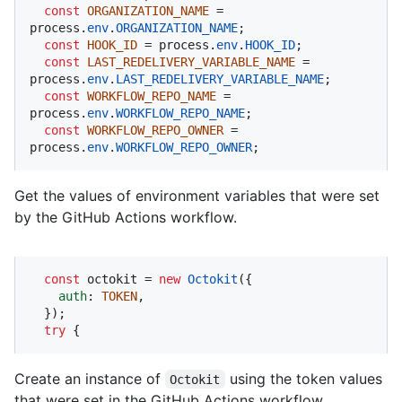
const
ORGANIZATION_NAME
 = 
process.
env
.
ORGANIZATION_NAME
;

const
HOOK_ID
 = process.
env
.
HOOK_ID
;

const
LAST_REDELIVERY_VARIABLE_NAME
 = 
process.
env
.
LAST_REDELIVERY_VARIABLE_NAME
;

const
WORKFLOW_REPO_NAME
 = 
process.
env
.
WORKFLOW_REPO_NAME
;

const
WORKFLOW_REPO_OWNER
 = 
process.
env
.
WORKFLOW_REPO_OWNER
;
Get the values of environment variables that were set
by the GitHub Actions workflow.
const
 octokit = 
new
Octokit
({ 

auth
: 
TOKEN
,

  });

try
 {
Create an instance of
using the token values
Octokit
that were set in the GitHub Actions workflow.