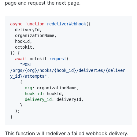
page and request the next page.
async
function
redeliverWebhook
(
{

  deliveryId,

  organizationName,

  hookId,

  octokit,

}
) {

await
 octokit.
request
(

"POST 
/orgs/{org}/hooks/{hook_id}/deliveries/{deliver
y_id}/attempts"
,

    {

org
: organizationName,

hook_id
: hookId,

delivery_id
: deliveryId,

    }

  );

}
This function will redeliver a failed webhook delivery.