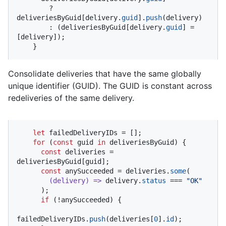
        ? 
deliveriesByGuid[delivery.
guid
].
push
(delivery)

        : (deliveriesByGuid[delivery.
guid
] = 
[delivery]);

    }
Consolidate deliveries that have the same globally
unique identifier (GUID). The GUID is constant across
redeliveries of the same delivery.
let
 failedDeliveryIDs = [];

for
 (
const
 guid 
in
 deliveriesByGuid) {

const
 deliveries = 
deliveriesByGuid[guid];

const
 anySucceeded = deliveries.
some
(

(
delivery
) =>
 delivery.
status
 === 
"OK"
      );

if
 (!anySucceeded) {

failedDeliveryIDs.
push
(deliveries[
0
].
id
);
