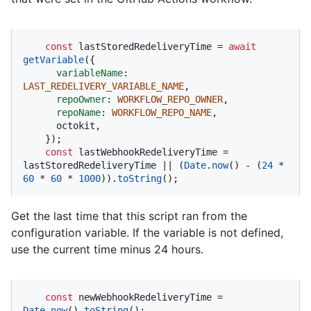
const
 lastStoredRedeliveryTime = 
await
getVariable
({

variableName
: 
LAST_REDELIVERY_VARIABLE_NAME
,

repoOwner
: 
WORKFLOW_REPO_OWNER
,

repoName
: 
WORKFLOW_REPO_NAME
,

      octokit,

    });

const
 lastWebhookRedeliveryTime = 
lastStoredRedeliveryTime || (
Date
.
now
() - (
24
 * 
60
 * 
60
 * 
1000
)).
toString
();
Get the last time that this script ran from the
configuration variable. If the variable is not defined,
use the current time minus 24 hours.
const
 newWebhookRedeliveryTime = 
Date
.
now
().
toString
();