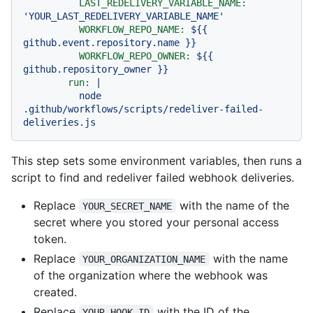
LAST_REDELIVERY_VARIABLE_NAME:
'YOUR_LAST_REDELIVERY_VARIABLE_NAME'
WORKFLOW_REPO_NAME:
${{
github.event.repository.name
}}
WORKFLOW_REPO_OWNER:
${{
github.repository_owner
}}
run:
|
node
.github/workflows/scripts/redeliver-failed-
deliveries.js
This step sets some environment variables, then runs a
script to find and redeliver failed webhook deliveries.
Replace
with the name of the
YOUR_SECRET_NAME
secret where you stored your personal access
token.
Replace
with the name
YOUR_ORGANIZATION_NAME
of the organization where the webhook was
created.
Replace
with the ID of the
YOUR_HOOK_ID