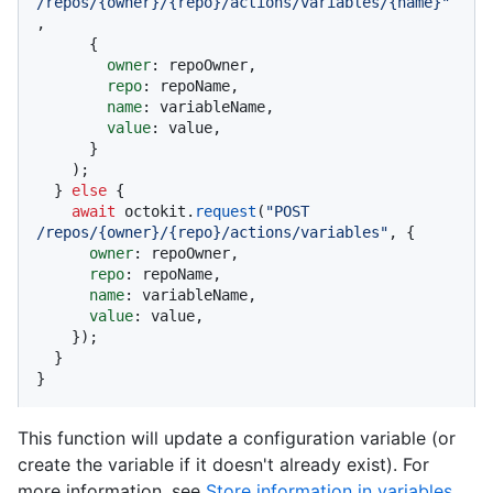
/repos/{owner}/{repo}/actions/variables/{name}"
,

      {

owner
: repoOwner,

repo
: repoName,

name
: variableName,

value
: value,

      }

    );

  } 
else
 {

await
 octokit.
request
(
"POST 
/repos/{owner}/{repo}/actions/variables"
, {

owner
: repoOwner,

repo
: repoName,

name
: variableName,

value
: value,

    });

  }

}
This function will update a configuration variable (or
create the variable if it doesn't already exist). For
more information, see
Store information in variables
.