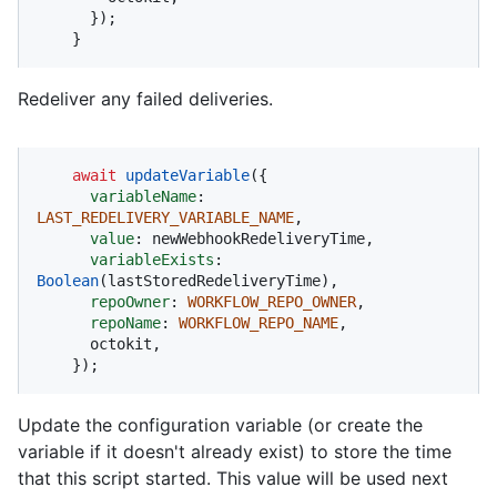
      });

    }
Redeliver any failed deliveries.
await
updateVariable
({

variableName
: 
LAST_REDELIVERY_VARIABLE_NAME
,

value
: newWebhookRedeliveryTime,

variableExists
: 
Boolean
(lastStoredRedeliveryTime),

repoOwner
: 
WORKFLOW_REPO_OWNER
,

repoName
: 
WORKFLOW_REPO_NAME
,

      octokit,

    });
Update the configuration variable (or create the
variable if it doesn't already exist) to store the time
that this script started. This value will be used next