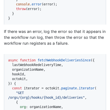
console
.
error
(error);

throw
(error);

  }

}
If there was an error, log the error so that it appears in
the workflow run log, then throw the error so that the
workflow run registers as a failure.
async
function
fetchWebhookDeliveriesSince
(
{

  lastWebhookRedeliveryTime,

  organizationName,

  hookId,

  octokit,

}
) {

const
 iterator = octokit.
paginate
.
iterator
(

"GET 
/orgs/{org}/hooks/{hook_id}/deliveries"
,

    {

org
: organizationName,
