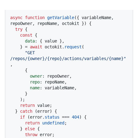
async
function
getVariable
(
{ variableName, 
repoOwner, repoName, octokit }
) {

try
 {

const
 {

data
: { value },

    } = 
await
 octokit.
request
(

"GET 
/repos/{owner}/{repo}/actions/variables/{name}"
,

      {

owner
: repoOwner,

repo
: repoName,

name
: variableName,

      }

    );

return
 value;

  } 
catch
 (error) {

if
 (error.
status
 === 
404
) {

return
undefined
;

    } 
else
 {

throw
 error;
