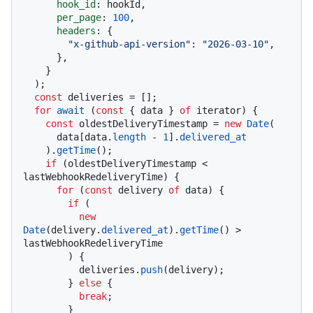
hook_id
: hookId,

per_page
: 
100
,

headers
: {

"x-github-api-version"
: 
"2026-03-10"
,

      },

    }

  );

const
 deliveries = [];

for
await
 (
const
 { data } 
of
 iterator) {

const
 oldestDeliveryTimestamp = 
new
Date
(

      data[data.
length
 - 
1
].
delivered_at
    ).
getTime
();

if
 (oldestDeliveryTimestamp < 
lastWebhookRedeliveryTime) {

for
 (
const
 delivery 
of
 data) {

if
 (

new
Date
(delivery.
delivered_at
).
getTime
() > 
lastWebhookRedeliveryTime

        ) {

          deliveries.
push
(delivery);

        } 
else
 {

break
;

        }
