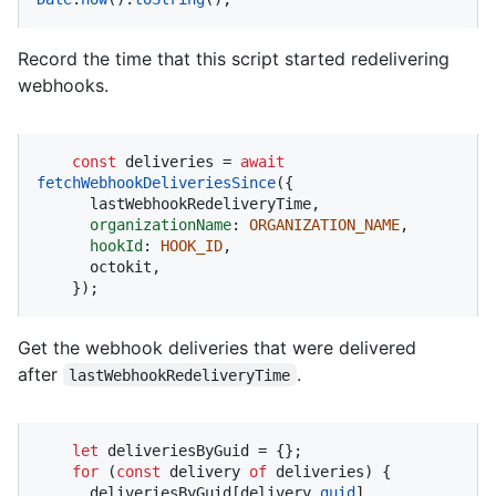
Record the time that this script started redelivering
webhooks.
const
 deliveries = 
await
fetchWebhookDeliveriesSince
({

      lastWebhookRedeliveryTime,

organizationName
: 
ORGANIZATION_NAME
,

hookId
: 
HOOK_ID
,

      octokit,

    });
Get the webhook deliveries that were delivered
after
.
lastWebhookRedeliveryTime
let
 deliveriesByGuid = {};

for
 (
const
 delivery 
of
 deliveries) {

      deliveriesByGuid[delivery.
guid
]
