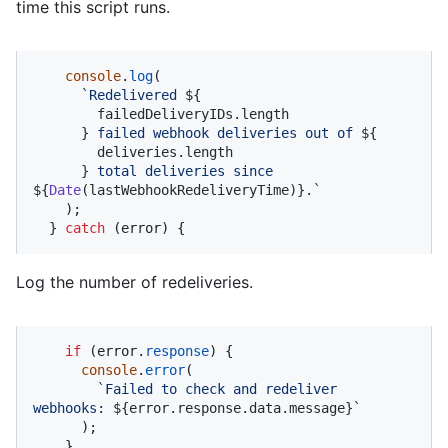
time this script runs.
console
.
log
(

`Redelivered 
${

        failedDeliveryIDs.length

      }
 failed webhook deliveries out of 
${

        deliveries.length

      }
 total deliveries since 
${
Date
(lastWebhookRedeliveryTime)}
.`
    );

  } 
catch
 (error) {
Log the number of redeliveries.
if
 (error.
response
) {

console
.
error
(

`Failed to check and redeliver 
webhooks: 
${error.response.data.message}
`
      );

    }
