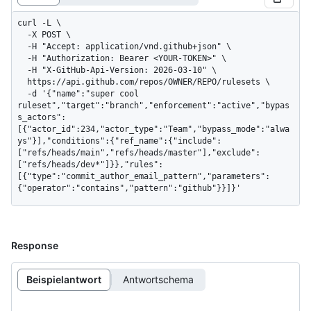
curl -L \

  -X POST \

  -H "Accept: application/vnd.github+json" \

  -H "Authorization: Bearer <YOUR-TOKEN>" \

  -H "X-GitHub-Api-Version: 2026-03-10" \

  https://api.github.com/repos/OWNER/REPO/rulesets \

  -d '{"name":"super cool 
ruleset","target":"branch","enforcement":"active","bypas
s_actors":
[{"actor_id":234,"actor_type":"Team","bypass_mode":"alwa
ys"}],"conditions":{"ref_name":{"include":
["refs/heads/main","refs/heads/master"],"exclude":
["refs/heads/dev*"]}},"rules":
[{"type":"commit_author_email_pattern","parameters":
{"operator":"contains","pattern":"github"}}]}'
Response
Beispielantwort
Antwortschema