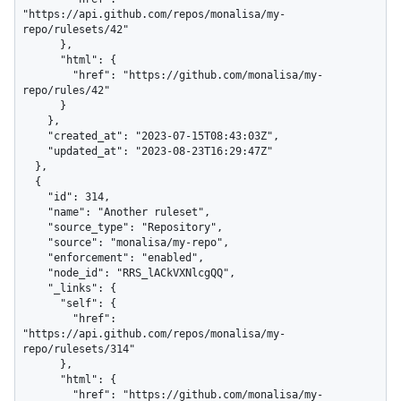
"https://api.github.com/repos/monalisa/my-
repo/rulesets/42"

      },

      "html": {

        "href": "https://github.com/monalisa/my-
repo/rules/42"

      }

    },

    "created_at": "2023-07-15T08:43:03Z",

    "updated_at": "2023-08-23T16:29:47Z"

  },

  {

    "id": 314,

    "name": "Another ruleset",

    "source_type": "Repository",

    "source": "monalisa/my-repo",

    "enforcement": "enabled",

    "node_id": "RRS_lACkVXNlcgQQ",

    "_links": {

      "self": {

        "href": 
"https://api.github.com/repos/monalisa/my-
repo/rulesets/314"

      },

      "html": {

        "href": "https://github.com/monalisa/my-