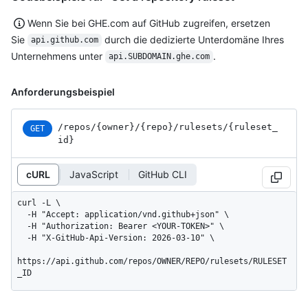
Wenn Sie bei GHE.com auf GitHub zugreifen, ersetzen
Sie
durch die dedizierte Unterdomäne Ihres
api.github.com
Unternehmens unter
.
api.SUBDOMAIN.ghe.com
Anforderungsbeispiel
/repos
/{owner}
/{repo}
/rulesets
/{ruleset_
GET
id}
cURL
JavaScript
GitHub CLI
curl -L \

  -H "Accept: application/vnd.github+json" \

  -H "Authorization: Bearer <YOUR-TOKEN>" \

  -H "X-GitHub-Api-Version: 2026-03-10" \

https://api.github.com/repos/OWNER/REPO/rulesets/RULESET
_ID