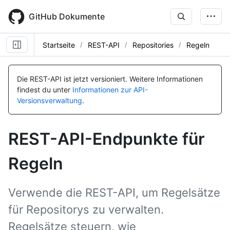
Skip
to
GitHub Dokumente
main
content
Startseite
REST-API
Repositories
Regeln
Name, Typ,
Name, Typ,
Name, Typ,
Name, Typ,
Name, Typ,
Name, Typ,
Name, Typ,
Name, Typ,
Name, Typ,
Name, Typ,
Name, Typ,
Name, Typ,
Name, Typ,
Name, Typ,
Name, Typ,
Name, Typ,
Name, Typ,
Name, Typ,
Name, Typ,
Name, Typ,
Name, Typ,
Name, Typ,
BESCHREIBUNG
BESCHREIBUNG
BESCHREIBUNG
BESCHREIBUNG
BESCHREIBUNG
BESCHREIBUNG
BESCHREIBUNG
BESCHREIBUNG
BESCHREIBUNG
BESCHREIBUNG
BESCHREIBUNG
BESCHREIBUNG
BESCHREIBUNG
BESCHREIBUNG
BESCHREIBUNG
BESCHREIBUNG
BESCHREIBUNG
BESCHREIBUNG
BESCHREIBUNG
BESCHREIBUNG
BESCHREIBUNG
BESCHREIBUNG
Die REST-API ist jetzt versioniert.
Weitere Informationen
findest du unter
Informationen zur API-
Versionsverwaltung
.
REST-API-Endpunkte für
Regeln
Verwende die REST-API, um Regelsätze
für Repositorys zu verwalten.
Regelsätze steuern, wie