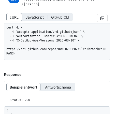
GET
/{branch}
cURL
JavaScript
GitHub CLI
curl -L \

  -H "Accept: application/vnd.github+json" \

  -H "Authorization: Bearer <YOUR-TOKEN>" \

  -H "X-GitHub-Api-Version: 2026-03-10" \

https://api.github.com/repos/OWNER/REPO/rules/branches/B
RANCH
Response
Beispielantwort
Antwortschema
Status: 200
[
