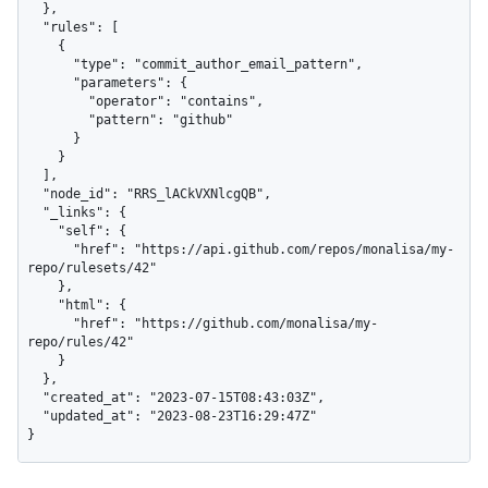
  },

  "rules": [

    {

      "type": "commit_author_email_pattern",

      "parameters": {

        "operator": "contains",

        "pattern": "github"

      }

    }

  ],

  "node_id": "RRS_lACkVXNlcgQB",

  "_links": {

    "self": {

      "href": "https://api.github.com/repos/monalisa/my-
repo/rulesets/42"

    },

    "html": {

      "href": "https://github.com/monalisa/my-
repo/rules/42"

    }

  },

  "created_at": "2023-07-15T08:43:03Z",

  "updated_at": "2023-08-23T16:29:47Z"

}