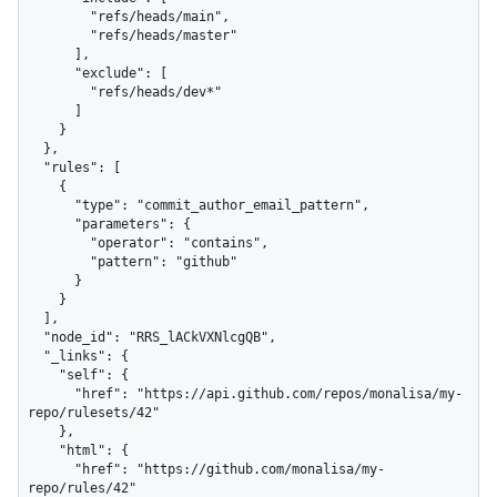
        "refs/heads/main",

        "refs/heads/master"

      ],

      "exclude": [

        "refs/heads/dev*"

      ]

    }

  },

  "rules": [

    {

      "type": "commit_author_email_pattern",

      "parameters": {

        "operator": "contains",

        "pattern": "github"

      }

    }

  ],

  "node_id": "RRS_lACkVXNlcgQB",

  "_links": {

    "self": {

      "href": "https://api.github.com/repos/monalisa/my-
repo/rulesets/42"

    },

    "html": {

      "href": "https://github.com/monalisa/my-
repo/rules/42"
