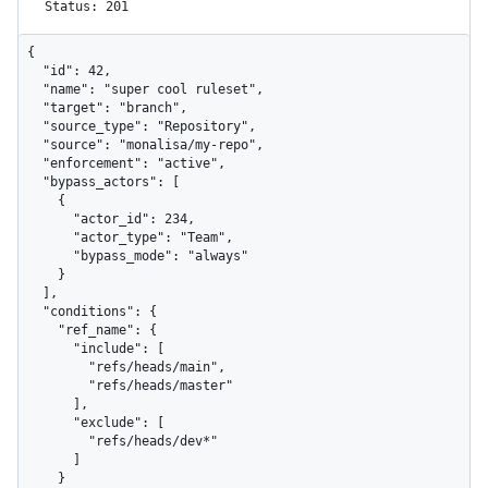
Status: 201
{

  "id": 42,

  "name": "super cool ruleset",

  "target": "branch",

  "source_type": "Repository",

  "source": "monalisa/my-repo",

  "enforcement": "active",

  "bypass_actors": [

    {

      "actor_id": 234,

      "actor_type": "Team",

      "bypass_mode": "always"

    }

  ],

  "conditions": {

    "ref_name": {

      "include": [

        "refs/heads/main",

        "refs/heads/master"

      ],

      "exclude": [

        "refs/heads/dev*"

      ]

    }
