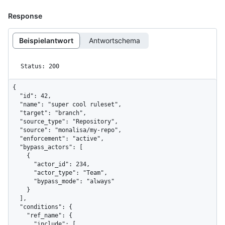
Response
Beispielantwort
Antwortschema
Status: 200
{

  "id": 42,

  "name": "super cool ruleset",

  "target": "branch",

  "source_type": "Repository",

  "source": "monalisa/my-repo",

  "enforcement": "active",

  "bypass_actors": [

    {

      "actor_id": 234,

      "actor_type": "Team",

      "bypass_mode": "always"

    }

  ],

  "conditions": {

    "ref_name": {

      "include": [
