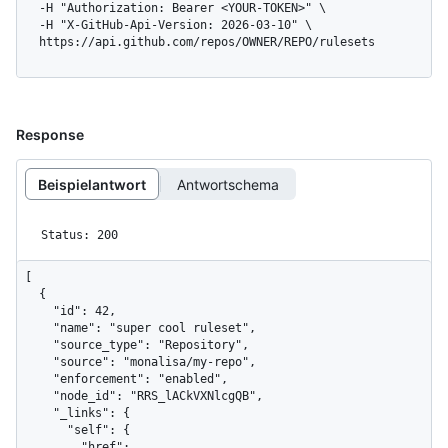
  -H "Authorization: Bearer <YOUR-TOKEN>" \

  -H "X-GitHub-Api-Version: 2026-03-10" \

  https://api.github.com/repos/OWNER/REPO/rulesets
Response
Beispielantwort
Antwortschema
Status: 200
[

  {

    "id": 42,

    "name": "super cool ruleset",

    "source_type": "Repository",

    "source": "monalisa/my-repo",

    "enforcement": "enabled",

    "node_id": "RRS_lACkVXNlcgQB",

    "_links": {

      "self": {

        "href": 