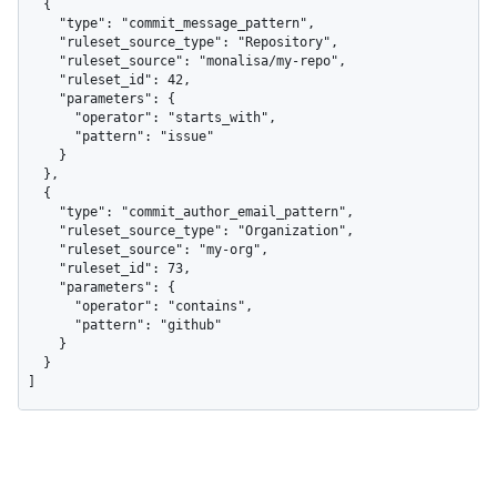
  {

    "type": "commit_message_pattern",

    "ruleset_source_type": "Repository",

    "ruleset_source": "monalisa/my-repo",

    "ruleset_id": 42,

    "parameters": {

      "operator": "starts_with",

      "pattern": "issue"

    }

  },

  {

    "type": "commit_author_email_pattern",

    "ruleset_source_type": "Organization",

    "ruleset_source": "my-org",

    "ruleset_id": 73,

    "parameters": {

      "operator": "contains",

      "pattern": "github"

    }

  }

]