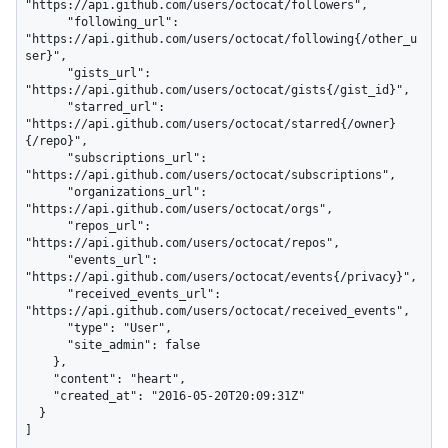
"https://api.github.com/users/octocat/followers",

      "following_url": 
"https://api.github.com/users/octocat/following{/other_u
ser}",

      "gists_url": 
"https://api.github.com/users/octocat/gists{/gist_id}",

      "starred_url": 
"https://api.github.com/users/octocat/starred{/owner}
{/repo}",

      "subscriptions_url": 
"https://api.github.com/users/octocat/subscriptions",

      "organizations_url": 
"https://api.github.com/users/octocat/orgs",

      "repos_url": 
"https://api.github.com/users/octocat/repos",

      "events_url": 
"https://api.github.com/users/octocat/events{/privacy}",

      "received_events_url": 
"https://api.github.com/users/octocat/received_events",

      "type": "User",

      "site_admin": false

    },

    "content": "heart",

    "created_at": "2016-05-20T20:09:31Z"

  }

]