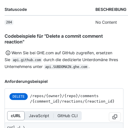
Statuscode
BESCHREIBUNG
No Content
204
Codebeispiele für "Delete a commit comment
reaction"
Wenn Sie bei GHE.com auf GitHub zugreifen, ersetzen
Sie
durch die dedizierte Unterdomäne Ihres
api.github.com
Unternehmens unter
.
api.SUBDOMAIN.ghe.com
Anforderungsbeispiel
/repos
/{owner}
/{repo}
/comments
DELETE
/{comment_
id}
/reactions
/{reaction_
id}
cURL
JavaScript
GitHub CLI
curl -L \
