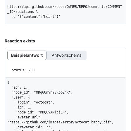
https://api.github.com/repos/OWNER/REPO/comments/COMMENT
_ID/reactions \

  -d '{"content":"heart"}'
Reaction exists
Beispielantwort
Antwortschema
Status: 200
{

  "id": 1,

  "node_id": "MDg6UmVhY3Rpb24x",

  "user": {

    "login": "octocat",

    "id": 1,

    "node_id": "MDQ6VXNlcjE=",

    "avatar_url": 
"https://github.com/images/error/octocat_happy.gif",

    "gravatar_id": "",
