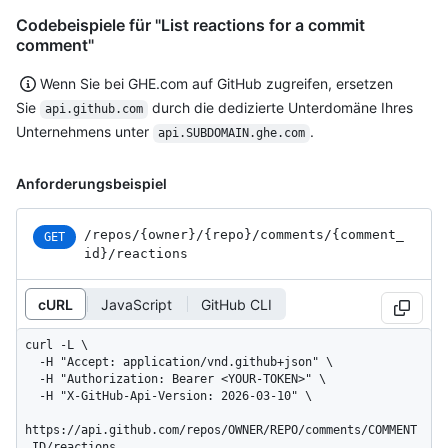
Codebeispiele für "List reactions for a commit
comment"
Wenn Sie bei GHE.com auf GitHub zugreifen, ersetzen
Sie
durch die dedizierte Unterdomäne Ihres
api.github.com
Unternehmens unter
.
api.SUBDOMAIN.ghe.com
Anforderungsbeispiel
/repos
/{owner}
/{repo}
/comments
/{comment_
GET
id}
/reactions
cURL
JavaScript
GitHub CLI
curl -L \

  -H "Accept: application/vnd.github+json" \

  -H "Authorization: Bearer <YOUR-TOKEN>" \

  -H "X-GitHub-Api-Version: 2026-03-10" \

https://api.github.com/repos/OWNER/REPO/comments/COMMENT
_ID/reactions