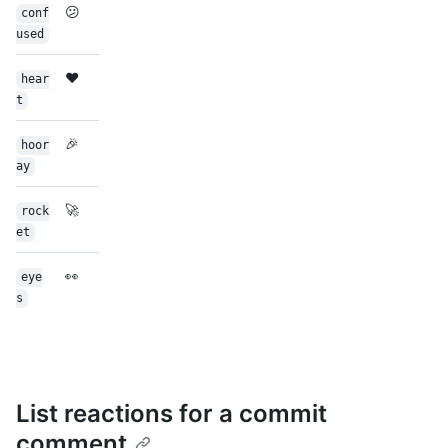
😕
conf
used
❤️
hear
t
🎉
hoor
ay
🚀
rock
et
👀
eye
s
List reactions for a commit
comment