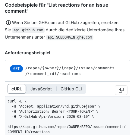
Codebeispiele für "List reactions for an issue
comment"
Wenn Sie bei GHE.com auf GitHub zugreifen, ersetzen
Sie
durch die dedizierte Unterdomäne Ihres
api.github.com
Unternehmens unter
.
api.SUBDOMAIN.ghe.com
Anforderungsbeispiel
/repos
/{owner}
/{repo}
/issues
/comments
GET
/{comment_
id}
/reactions
cURL
JavaScript
GitHub CLI
curl -L \

  -H "Accept: application/vnd.github+json" \

  -H "Authorization: Bearer <YOUR-TOKEN>" \

  -H "X-GitHub-Api-Version: 2026-03-10" \

https://api.github.com/repos/OWNER/REPO/issues/comments/
COMMENT_ID/reactions