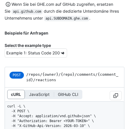
Wenn Sie bei GHE.com auf GitHub zugreifen, ersetzen
Sie
durch die dedizierte Unterdomäne Ihres
api.github.com
Unternehmens unter
.
api.SUBDOMAIN.ghe.com
Beispiele für Anfragen
Select the example type
/repos
/{owner}
/{repo}
/comments
/{comment_
POST
id}
/reactions
cURL
JavaScript
GitHub CLI
curl -L \

  -X POST \

  -H "Accept: application/vnd.github+json" \

  -H "Authorization: Bearer <YOUR-TOKEN>" \

  -H "X-GitHub-Api-Version: 2026-03-10" \
