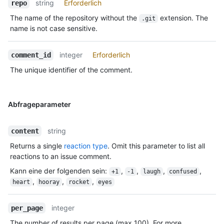
string
Erforderlich
repo
The name of the repository without the
extension. The
.git
name is not case sensitive.
integer
Erforderlich
comment_id
The unique identifier of the comment.
Abfrageparameter
string
content
Returns a single
reaction type
. Omit this parameter to list all
reactions to an issue comment.
Kann eine der folgenden sein
:
,
,
,
,
+1
-1
laugh
confused
,
,
,
heart
hooray
rocket
eyes
integer
per_page
The number of results per page (max 100). For more