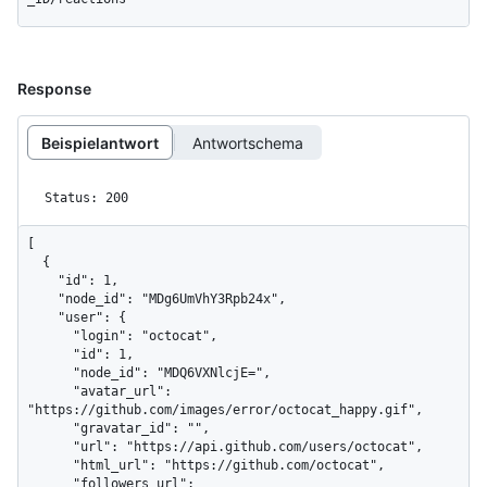
Response
Beispielantwort
Antwortschema
Status: 200
[

  {

    "id": 1,

    "node_id": "MDg6UmVhY3Rpb24x",

    "user": {

      "login": "octocat",

      "id": 1,

      "node_id": "MDQ6VXNlcjE=",

      "avatar_url": 
"https://github.com/images/error/octocat_happy.gif",

      "gravatar_id": "",

      "url": "https://api.github.com/users/octocat",

      "html_url": "https://github.com/octocat",

      "followers_url": 