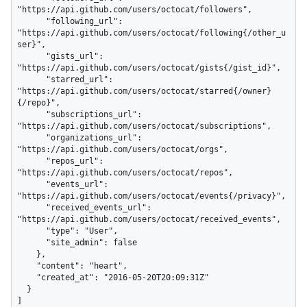
"https://api.github.com/users/octocat/followers",

      "following_url": 
"https://api.github.com/users/octocat/following{/other_u
ser}",

      "gists_url": 
"https://api.github.com/users/octocat/gists{/gist_id}",

      "starred_url": 
"https://api.github.com/users/octocat/starred{/owner}
{/repo}",

      "subscriptions_url": 
"https://api.github.com/users/octocat/subscriptions",

      "organizations_url": 
"https://api.github.com/users/octocat/orgs",

      "repos_url": 
"https://api.github.com/users/octocat/repos",

      "events_url": 
"https://api.github.com/users/octocat/events{/privacy}",

      "received_events_url": 
"https://api.github.com/users/octocat/received_events",

      "type": "User",

      "site_admin": false

    },

    "content": "heart",

    "created_at": "2016-05-20T20:09:31Z"

  }

]