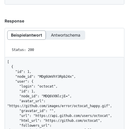
Response
Beispielantwort
Antwortschema
Status: 200
[

  {

    "id": 1,

    "node_id": "MDg6UmVhY3Rpb24x",

    "user": {

      "login": "octocat",

      "id": 1,

      "node_id": "MDQ6VXNlcjE=",

      "avatar_url": 
"https://github.com/images/error/octocat_happy.gif",

      "gravatar_id": "",

      "url": "https://api.github.com/users/octocat",

      "html_url": "https://github.com/octocat",

      "followers_url": 