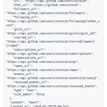
    "url": "https://api.github.com/users/octocat",

    "html_url": "https://github.com/octocat",

    "followers_url": 
"https://api.github.com/users/octocat/followers",

    "following_url": 
"https://api.github.com/users/octocat/following{/other_u
ser}",

    "gists_url": 
"https://api.github.com/users/octocat/gists{/gist_id}",

    "starred_url": 
"https://api.github.com/users/octocat/starred{/owner}
{/repo}",

    "subscriptions_url": 
"https://api.github.com/users/octocat/subscriptions",

    "organizations_url": 
"https://api.github.com/users/octocat/orgs",

    "repos_url": 
"https://api.github.com/users/octocat/repos",

    "events_url": 
"https://api.github.com/users/octocat/events{/privacy}",

    "received_events_url": 
"https://api.github.com/users/octocat/received_events",

    "type": "User",

    "site_admin": false

  },

  "content": "heart",

  "created_at": "2016-05-20T20:09:31Z"
