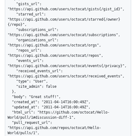
    "gists_url": 
"https://api.github.com/users/octocat/gists{/gist_id}",

    "starred_url": 
"https://api.github.com/users/octocat/starred{/owner}
{/repo}",

    "subscriptions_url": 
"https://api.github.com/users/octocat/subscriptions",

    "organizations_url": 
"https://api.github.com/users/octocat/orgs",

    "repos_url": 
"https://api.github.com/users/octocat/repos",

    "events_url": 
"https://api.github.com/users/octocat/events{/privacy}",

    "received_events_url": 
"https://api.github.com/users/octocat/received_events",

    "type": "User",

    "site_admin": false

  },

  "body": "Great stuff!",

  "created_at": "2011-04-14T16:00:49Z",

  "updated_at": "2011-04-14T16:00:49Z",

  "html_url": "https://github.com/octocat/Hello-
World/pull/1#discussion-diff-1",

  "pull_request_url": 
"https://api.github.com/repos/octocat/Hello-
World/pulls/1",
