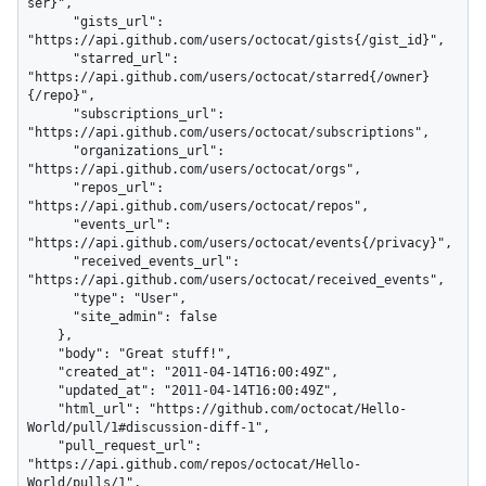
ser}",

      "gists_url": 
"https://api.github.com/users/octocat/gists{/gist_id}",

      "starred_url": 
"https://api.github.com/users/octocat/starred{/owner}
{/repo}",

      "subscriptions_url": 
"https://api.github.com/users/octocat/subscriptions",

      "organizations_url": 
"https://api.github.com/users/octocat/orgs",

      "repos_url": 
"https://api.github.com/users/octocat/repos",

      "events_url": 
"https://api.github.com/users/octocat/events{/privacy}",

      "received_events_url": 
"https://api.github.com/users/octocat/received_events",

      "type": "User",

      "site_admin": false

    },

    "body": "Great stuff!",

    "created_at": "2011-04-14T16:00:49Z",

    "updated_at": "2011-04-14T16:00:49Z",

    "html_url": "https://github.com/octocat/Hello-
World/pull/1#discussion-diff-1",

    "pull_request_url": 
"https://api.github.com/repos/octocat/Hello-
World/pulls/1",
