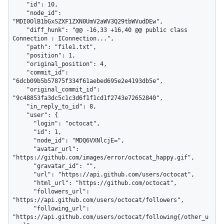
    "id": 10,

    "node_id": 
"MDI0OlB1bGxSZXF1ZXN0UmV2aWV3Q29tbWVudDEw",

    "diff_hunk": "@@ -16,33 +16,40 @@ public class 
Connection : IConnection...",

    "path": "file1.txt",

    "position": 1,

    "original_position": 4,

    "commit_id": 
"6dcb09b5b57875f334f61aebed695e2e4193db5e",

    "original_commit_id": 
"9c48853fa3dc5c1c3d6f1f1cd1f2743e72652840",

    "in_reply_to_id": 8,

    "user": {

      "login": "octocat",

      "id": 1,

      "node_id": "MDQ6VXNlcjE=",

      "avatar_url": 
"https://github.com/images/error/octocat_happy.gif",

      "gravatar_id": "",

      "url": "https://api.github.com/users/octocat",

      "html_url": "https://github.com/octocat",

      "followers_url": 
"https://api.github.com/users/octocat/followers",

      "following_url": 
"https://api.github.com/users/octocat/following{/other_u