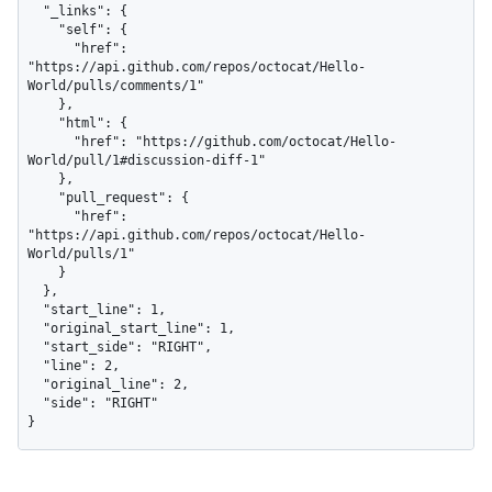
  "_links": {

    "self": {

      "href": 
"https://api.github.com/repos/octocat/Hello-
World/pulls/comments/1"

    },

    "html": {

      "href": "https://github.com/octocat/Hello-
World/pull/1#discussion-diff-1"

    },

    "pull_request": {

      "href": 
"https://api.github.com/repos/octocat/Hello-
World/pulls/1"

    }

  },

  "start_line": 1,

  "original_start_line": 1,

  "start_side": "RIGHT",

  "line": 2,

  "original_line": 2,

  "side": "RIGHT"

}