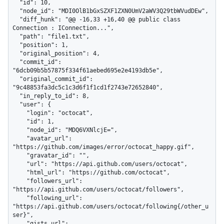
  "id": 10,

  "node_id": "MDI0OlB1bGxSZXF1ZXN0UmV2aWV3Q29tbWVudDEw",

  "diff_hunk": "@@ -16,33 +16,40 @@ public class 
Connection : IConnection...",

  "path": "file1.txt",

  "position": 1,

  "original_position": 4,

  "commit_id": 
"6dcb09b5b57875f334f61aebed695e2e4193db5e",

  "original_commit_id": 
"9c48853fa3dc5c1c3d6f1f1cd1f2743e72652840",

  "in_reply_to_id": 8,

  "user": {

    "login": "octocat",

    "id": 1,

    "node_id": "MDQ6VXNlcjE=",

    "avatar_url": 
"https://github.com/images/error/octocat_happy.gif",

    "gravatar_id": "",

    "url": "https://api.github.com/users/octocat",

    "html_url": "https://github.com/octocat",

    "followers_url": 
"https://api.github.com/users/octocat/followers",

    "following_url": 
"https://api.github.com/users/octocat/following{/other_u
ser}",

    "gists_url": 