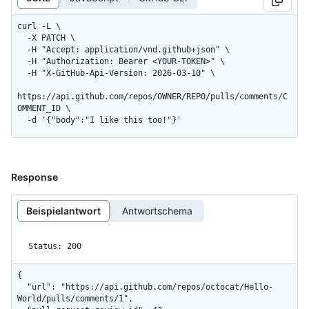
curl -L \

  -X PATCH \

  -H "Accept: application/vnd.github+json" \

  -H "Authorization: Bearer <YOUR-TOKEN>" \

  -H "X-GitHub-Api-Version: 2026-03-10" \

https://api.github.com/repos/OWNER/REPO/pulls/comments/C
OMMENT_ID \

  -d '{"body":"I like this too!"}'
Response
Beispielantwort
Antwortschema
Status: 200
{

  "url": "https://api.github.com/repos/octocat/Hello-
World/pulls/comments/1",
