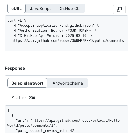
cURL
JavaScript
GitHub CLI
curl -L \

  -H "Accept: application/vnd.github+json" \

  -H "Authorization: Bearer <YOUR-TOKEN>" \

  -H "X-GitHub-Api-Version: 2026-03-10" \

  https://api.github.com/repos/OWNER/REPO/pulls/comments
Response
Beispielantwort
Antwortschema
Status: 200
[

  {

    "url": "https://api.github.com/repos/octocat/Hello-
World/pulls/comments/1",

    "pull_request_review_id": 42,
