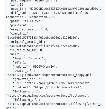
  "pull_request_review_id": 42,

  "id": 10,

  "node_id": "MDI0OlB1bGxSZXF1ZXN0UmV2aWV3Q29tbWVudDEw",

  "diff_hunk": "@@ -16,33 +16,40 @@ public class 
Connection : IConnection...",

  "path": "file1.txt",

  "position": 1,

  "original_position": 4,

  "commit_id": 
"6dcb09b5b57875f334f61aebed695e2e4193db5e",

  "original_commit_id": 
"9c48853fa3dc5c1c3d6f1f1cd1f2743e72652840",

  "in_reply_to_id": 8,

  "user": {

    "login": "octocat",

    "id": 1,

    "node_id": "MDQ6VXNlcjE=",

    "avatar_url": 
"https://github.com/images/error/octocat_happy.gif",

    "gravatar_id": "",

    "url": "https://api.github.com/users/octocat",

    "html_url": "https://github.com/octocat",

    "followers_url": 
"https://api.github.com/users/octocat/followers",

    "following_url": 
"https://api.github.com/users/octocat/following{/other_u
ser}",
