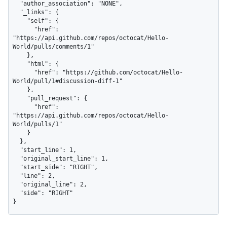
  "author_association": "NONE",

  "_links": {

    "self": {

      "href": 
"https://api.github.com/repos/octocat/Hello-
World/pulls/comments/1"

    },

    "html": {

      "href": "https://github.com/octocat/Hello-
World/pull/1#discussion-diff-1"

    },

    "pull_request": {

      "href": 
"https://api.github.com/repos/octocat/Hello-
World/pulls/1"

    }

  },

  "start_line": 1,

  "original_start_line": 1,

  "start_side": "RIGHT",

  "line": 2,

  "original_line": 2,

  "side": "RIGHT"

}