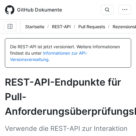
Skip
to
GitHub Dokumente
main
content
Startseite
REST-API
Pull Requests
Rezension
Name, Typ,
Name, Typ,
Name, Typ,
Name, Typ,
Name, Typ,
Name, Typ,
Name, Typ,
Name, Typ,
Name, Typ,
Name, Typ,
Name, Typ,
Name, Typ,
Name, Typ,
Name, Typ,
Name, Typ,
Name, Typ,
Name, Typ,
Name, Typ,
Name, Typ,
BESCHREIBUNG
BESCHREIBUNG
BESCHREIBUNG
BESCHREIBUNG
BESCHREIBUNG
BESCHREIBUNG
BESCHREIBUNG
BESCHREIBUNG
BESCHREIBUNG
BESCHREIBUNG
BESCHREIBUNG
BESCHREIBUNG
BESCHREIBUNG
BESCHREIBUNG
BESCHREIBUNG
BESCHREIBUNG
BESCHREIBUNG
BESCHREIBUNG
BESCHREIBUNG
Die REST-API ist jetzt versioniert.
Weitere Informationen
findest du unter
Informationen zur API-
Versionsverwaltung
.
REST-API-Endpunkte für
Pull-
Anforderungsüberprüfung
Verwende die REST-API zur Interaktion