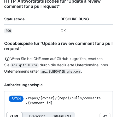
HTTP-Antwortstatuscodes für "Update a review
comment for a pull request"
Statuscode
BESCHREIBUNG
OK
200
Codebeispiele für "Update a review comment for a pull
request"
Wenn Sie bei GHE.com auf GitHub zugreifen, ersetzen
Sie
durch die dedizierte Unterdomäne Ihres
api.github.com
Unternehmens unter
.
api.SUBDOMAIN.ghe.com
Anforderungsbeispiel
/repos
/{owner}
/{repo}
/pulls
/comments
PATCH
/{comment_
id}
cURL
JavaScript
GitHub CLI