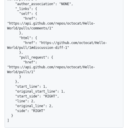
    "author_association": "NONE",

    "_links": {

      "self": {

        "href": 
"https://api.github.com/repos/octocat/Hello-
World/pulls/comments/1"

      },

      "html": {

        "href": "https://github.com/octocat/Hello-
World/pull/1#discussion-diff-1"

      },

      "pull_request": {

        "href": 
"https://api.github.com/repos/octocat/Hello-
World/pulls/1"

      }

    },

    "start_line": 1,

    "original_start_line": 1,

    "start_side": "RIGHT",

    "line": 2,

    "original_line": 2,

    "side": "RIGHT"

  }

]