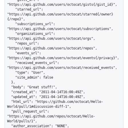
"https://api.github.com/users/octocat/gists{/gist_id}",

    "starred_url": 
"https://api.github.com/users/octocat/starred{/owner}
{/repo}",

    "subscriptions_url": 
"https://api.github.com/users/octocat/subscriptions",

    "organizations_url": 
"https://api.github.com/users/octocat/orgs",

    "repos_url": 
"https://api.github.com/users/octocat/repos",

    "events_url": 
"https://api.github.com/users/octocat/events{/privacy}",

    "received_events_url": 
"https://api.github.com/users/octocat/received_events",

    "type": "User",

    "site_admin": false

  },

  "body": "Great stuff!",

  "created_at": "2011-04-14T16:00:49Z",

  "updated_at": "2011-04-14T16:00:49Z",

  "html_url": "https://github.com/octocat/Hello-
World/pull/1#discussion-diff-1",

  "pull_request_url": 
"https://api.github.com/repos/octocat/Hello-
World/pulls/1",

  "author_association": "NONE",
