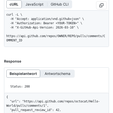
cURL
JavaScript
GitHub CLI
curl -L \

  -H "Accept: application/vnd.github+json" \

  -H "Authorization: Bearer <YOUR-TOKEN>" \

  -H "X-GitHub-Api-Version: 2026-03-10" \

https://api.github.com/repos/OWNER/REPO/pulls/comments/C
OMMENT_ID
Response
Beispielantwort
Antwortschema
Status: 200
{

  "url": "https://api.github.com/repos/octocat/Hello-
World/pulls/comments/1",

  "pull_request_review_id": 42,
